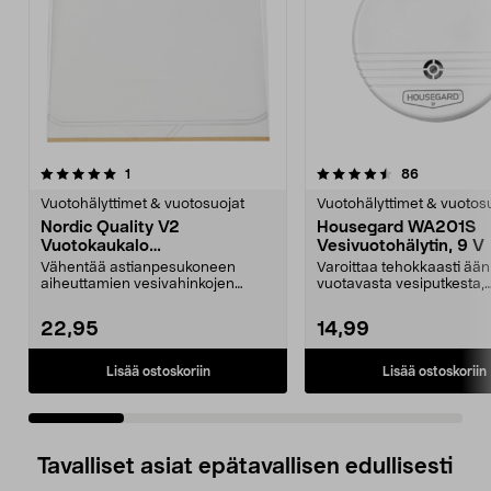
4.5 viidestä
arvostelut
4.5 viidestä
arvostelut
1
86
tähdestä
t
Vuotohälyttimet & vuotosuojat
Vuotohälyttimet & vuotos
Nordic Quality V2
Housegard WA201S
Vuotokaukalo
Vesivuotohälytin, 9 V
astianpesukoneen alle, 60 x
Vähentää astianpesukoneen
Varoittaa tehokkaasti ään
54,5 cm
aiheuttamien vesivahinkojen
vuotavasta vesiputkesta,
riskiä. Nordic Quality V2 ...
astianpesukoneesta j...
22,95
14,99
Lisää ostoskoriin
Lisää ostoskoriin
Tavalliset asiat epätavallisen edullisesti