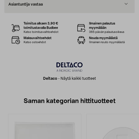
Asiantuntija vastaa
Toimitus alkaen 3,90 €
Ilmainen palautus
toimitustavalla Budbee
myymälään
Katso toimitusvaihtoehdot
365 päivän palautusoikeus
Maksuvaihtoehdot
Nouda myymälästä
Katso ostoehdot
Ilmainen nouto myymälästä
Deltaco
-
Näytä kaikki tuotteet
Saman kategorian hittituotteet