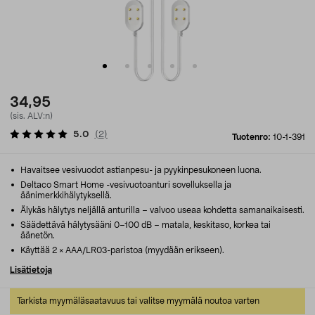
34,95
(sis. ALV:n)
5.0
(
2
)
Tuotenro:
10-1-391
Havaitsee vesivuodot astianpesu- ja pyykinpesukoneen luona.
Deltaco Smart Home -vesivuotoanturi sovelluksella ja
äänimerkkihälytyksellä.
Älykäs hälytys neljällä anturilla – valvoo useaa kohdetta samanaikaisesti.
Säädettävä hälytysääni 0–100 dB – matala, keskitaso, korkea tai
äänetön.
Käyttää 2 × AAA/LR03-paristoa (myydään erikseen).
Lisätietoja
Tarkista myymäläsaatavuus tai valitse myymälä noutoa varten