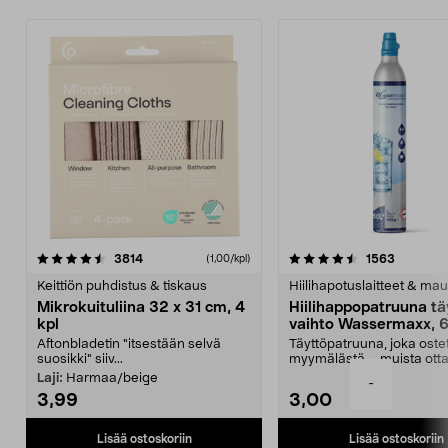
4.5viidestä
arvostelut
4.5viidestä
arvostelu
3814
1563
(1,00/kpl)
tähdestä
t
Keittiön puhdistus & tiskaus
Hiilihapotuslaitteet & mau
Mikrokuituliina 32 x 31 cm, 4
Hiilihappopatruuna tä
kpl
vaihto Wassermaxx, 6
Aftonbladetin "itsestään selvä
Täyttöpatruuna, joka ost
suosikki" siiv...
myymälästä – muista ott
patruuna mukaasi m...
Laji:
Harmaa/beige
-
3,99
3,00
Lisää ostoskoriin
Lisää ostoskoriin