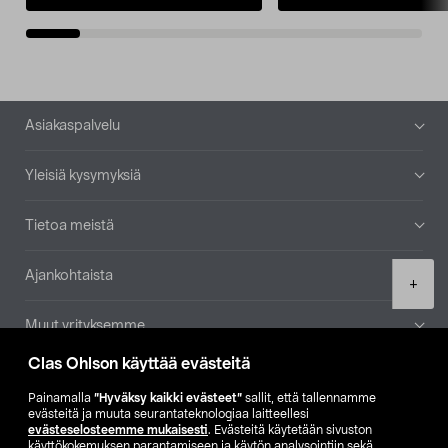
Alatunniste
Asiakaspalvelu
Yleisiä kysymyksiä
Tietoa meistä
Ajankohtaista
Product
+
quantity
Muut yrityksemme
Clas Ohlson käyttää evästeitä
Etsi myymälä
Painamalla
”Hyväksy kaikki evästeet”
sallit, että tallennamme
evästeitä ja muuta seurantateknologiaa laitteellesi
SE
NO
FI
evästeselosteemme mukaisesti
. Evästeitä käytetään sivuston
käyttökokemuksen parantamiseen ja käytön analysointiin sekä