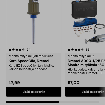
4.5viidestä
arvostelut
4.5viidestä
arvostelut
24
88
tähdestä
t
Monitoimityökalujen tarvikkeet
Monitoimityökalut
Kara SpeedClic, Dremel
Dremel 3000-1/25 E
Monitoimityökalu 130
Kara EZ SpeedClic -tarvikkeille,
osaa
vaihda helposti ja nopeasti
Hio, katkaise, kaiverra ja k
tarvikkeita ilman a...
tehokkaasti. Dremel 300
kätevä monit...
12,99
97,00
Lisää ostoskoriin
Lisää ostoskoriin