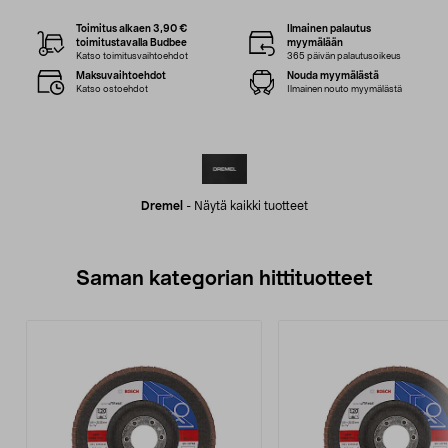
Toimitus alkaen 3,90 €
Ilmainen palautus
toimitustavalla Budbee
myymälään
Katso toimitusvaihtoehdot
365 päivän palautusoikeus
Maksuvaihtoehdot
Nouda myymälästä
Katso ostoehdot
Ilmainen nouto myymälästä
Dremel
-
Näytä kaikki tuotteet
Saman kategorian hittituotteet