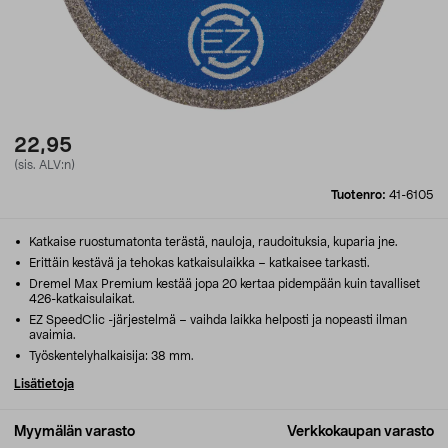
22,95
(sis. ALV:n)
Tuotenro:
41-6105
Katkaise ruostumatonta terästä, nauloja, raudoituksia, kuparia jne.
Erittäin kestävä ja tehokas katkaisulaikka – katkaisee tarkasti.
Dremel Max Premium kestää jopa 20 kertaa pidempään kuin tavalliset
426-katkaisulaikat.
EZ SpeedClic -järjestelmä – vaihda laikka helposti ja nopeasti ilman
avaimia.
Työskentelyhalkaisija: 38 mm.
Lisätietoja
Myymälän varasto
Verkkokaupan varasto