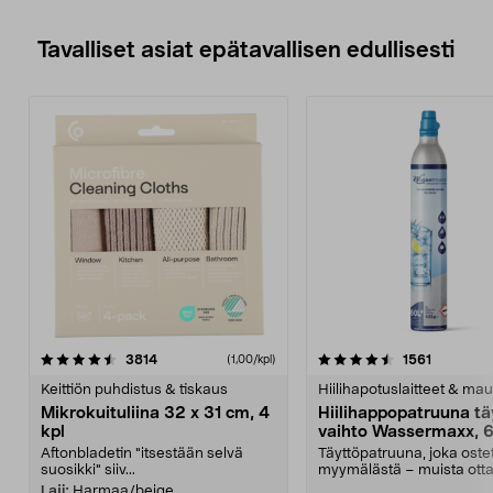
Tavalliset asiat epätavallisen edullisesti
4.5viidestä
arvostelut
4.5viidestä
arvostelu
3814
1561
(1,00/kpl)
tähdestä
t
Keittiön puhdistus & tiskaus
Hiilihapotuslaitteet & mau
Mikrokuituliina 32 x 31 cm, 4
Hiilihappopatruuna tä
kpl
vaihto Wassermaxx, 6
Aftonbladetin "itsestään selvä
Täyttöpatruuna, joka ost
suosikki" siiv...
myymälästä – muista ott
patruuna mukaasi m...
Laji:
Harmaa/beige