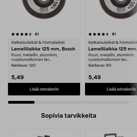
4.5 viidestä
arvostelut
5.0 viidestä
arvostelut
61
61
tähdestä
t
Katkaisulaikat & hiomalaikat
Katkaisulaikat & hiomalai
Lamellilaikka 125 mm, Bosch
Lamellilaikka 125 mm
Puun, metallin, alumiinin,
Puun, metallin, alumiinin,
ruostumattoman ter...
ruostumattoman ter...
Karkeus:
120
Karkeus:
60
5,49
5,49
Lisää ostoskoriin
Lisää ostoskoriin
Sopivia tarvikkeita