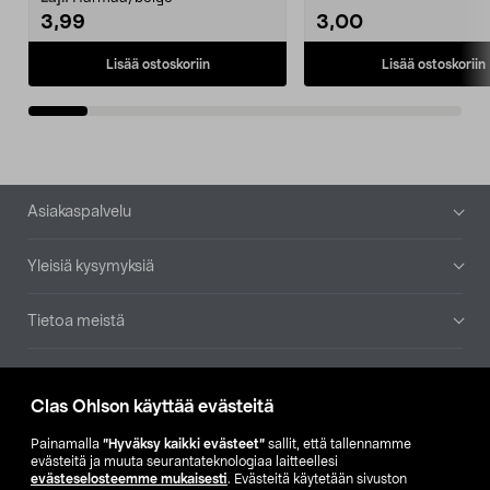
3,99
3,00
Lisää ostoskoriin
Lisää ostoskoriin
Alatunniste
Asiakaspalvelu
Yleisiä kysymyksiä
Tietoa meistä
Ajankohtaista
Clas Ohlson käyttää evästeitä
Muut yrityksemme
Painamalla
”Hyväksy kaikki evästeet”
sallit, että tallennamme
evästeitä ja muuta seurantateknologiaa laitteellesi
evästeselosteemme mukaisesti
. Evästeitä käytetään sivuston
Etsi myymälä