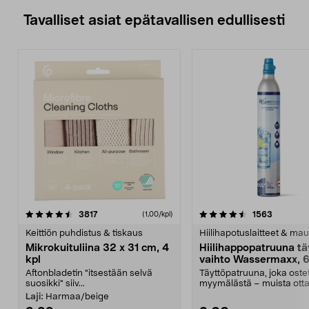
Tavalliset asiat epätavallisen edullisesti
4.5viidestä
arvostelut
4.5viidestä
arvostelu
3817
1563
(1,00/kpl)
tähdestä
t
Keittiön puhdistus & tiskaus
Hiilihapotuslaitteet & mau
Mikrokuituliina 32 x 31 cm, 4
Hiilihappopatruuna tä
kpl
vaihto Wassermaxx, 6
Aftonbladetin "itsestään selvä
Täyttöpatruuna, joka ost
suosikki" siiv...
myymälästä – muista ott
patruuna mukaasi m...
Laji:
Harmaa/beige