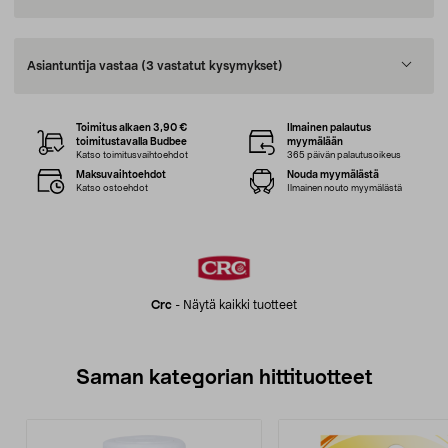
Asiantuntija vastaa
(3 vastatut kysymykset)
Toimitus alkaen 3,90 €
Ilmainen palautus
toimitustavalla Budbee
myymälään
Katso toimitusvaihtoehdot
365 päivän palautusoikeus
Maksuvaihtoehdot
Nouda myymälästä
Katso ostoehdot
Ilmainen nouto myymälästä
Crc
-
Näytä kaikki tuotteet
Saman kategorian hittituotteet