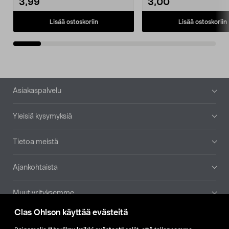
3,99
3,00
Lisää ostoskoriin
Lisää ostoskoriin
Alatunniste
Asiakaspalvelu
Yleisiä kysymyksiä
Tietoa meistä
Ajankohtaista
Muut yrityksemme
Clas Ohlson käyttää evästeitä
Etsi myymälä