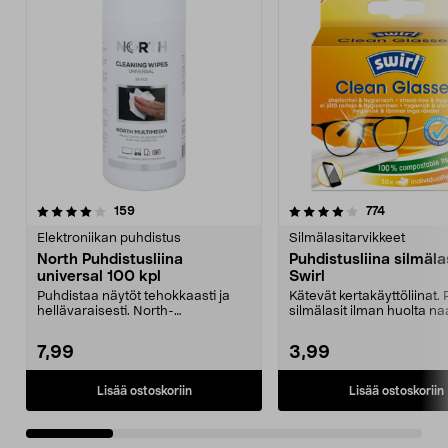
4.0 viidestä
arvostelut
4.5 viidestä
arvostelut
159
774
tähdestä
t
Elektroniikan puhdistus
Silmälasitarvikkeet
North Puhdistusliina
Puhdistusliina silmäla
universal 100 kpl
Swirl
Puhdistaa näytöt tehokkaasti ja
Kätevät kertakäyttöliinat.
hellävaraisesti. North-
silmälasit ilman huolta n
puhdistusliinat universal...
ja raidoi...
7,99
3,99
Lisää ostoskoriin
Lisää ostoskoriin