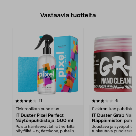
Vastaavia tuotteita
3.0viidestä
arvostelut
4.0viidestä
arvostelut
11
6
tähdestä
Elektroniikan puhdistus
Elektroniikan puhdistus
IT Duster Pixel Perfect
IT Duster Grab Nan
Näytönpuhdistaja, 500 ml
Näppäimistön puhdi
Poista häiritsevät tahrat herkiltä
Joustava ja syväpuhdi
näytöiltä – tv, tietokone, puhelin
tunkeutuva puhdistusge
jne. IT Du...
hankalapääsyisiin paikko