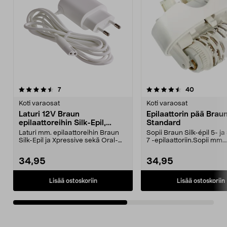
4.5viidestä
arvostelut
arvostelut
7
40
0.0 viidestä
tähdestä
t
Koti varaosat
Koti varaosat
Laturi 12V Braun
Epilaattorin pää Brau
epilaattoreihin Silk-Epil,
Standard
Xpressive
Laturi mm. epilaattoreihin Braun
Sopii Braun Silk-épil 5- ja 
Silk-Epil ja Xpressive sekä Oral-
7 -epilaattoriin.Sopii mm.
B:n ladattavaa...
malleihin: SES ...
34,95
34,95
Lisää ostoskoriin
Lisää ostoskoriin