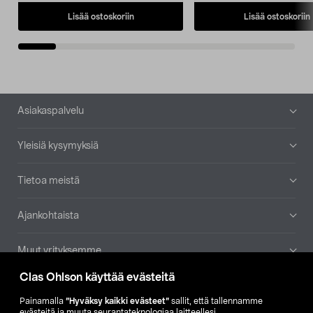
Lisää ostoskoriin
Lisää ostoskoriin
Alatunniste
Asiakaspalvelu
Yleisiä kysymyksiä
Tietoa meistä
Ajankohtaista
Muut yrityksemme
Clas Ohlson käyttää evästeitä
Etsi myymälä
Painamalla
”Hyväksy kaikki evästeet”
sallit, että tallennamme
evästeitä ja muuta seurantateknologiaa laitteellesi