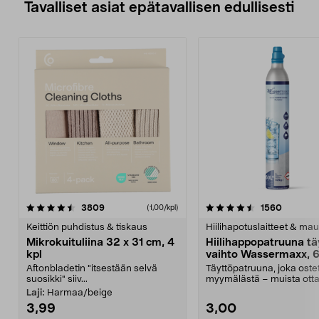
Tavalliset asiat epätavallisen edullisesti
4.5viidestä
arvostelut
4.5viidestä
arvostel
3809
1560
(1,00/kpl)
tähdestä
t
Keittiön puhdistus & tiskaus
Hiilihapotuslaitteet & mau
Mikrokuituliina 32 x 31 cm, 4
Hiilihappopatruuna tä
kpl
vaihto Wassermaxx, 6
Aftonbladetin "itsestään selvä
Täyttöpatruuna, joka ost
suosikki" siiv...
myymälästä – muista ott
patruuna mukaasi m...
Laji:
Harmaa/beige
3,99
3,00