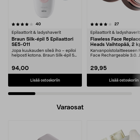
4.0 viidestä
arvostelut
3.0 viidestä
arvostelut
40
27
tähdestä
t
Epilaattorit & ladyshaverit
Epilaattorit & ladyshaverit
Braun Silk-épil 5 Epilaattori
Flawless Face Repla
SE5-011
Heads Vaihtopää, 2 k
Jopa kuukauden sileä iho – epiloi
Karvanpoistolaitteeseen 
helposti kotona. Braun Silk-épil 5
Face Rechargeable 3.0. 
poistaa jop...
ajopää – myötäi...
94,00
29,95
Lisää ostoskoriin
Lisää ostoskoriin
Varaosat