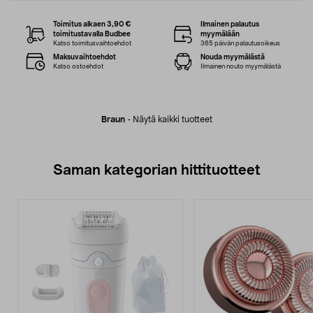
Toimitus alkaen 3,90 €
Ilmainen palautus
toimitustavalla Budbee
myymälään
Katso toimitusvaihtoehdot
365 päivän palautusoikeus
Maksuvaihtoehdot
Nouda myymälästä
Katso ostoehdot
Ilmainen nouto myymälästä
Braun
-
Näytä kaikki tuotteet
Saman kategorian hittituotteet