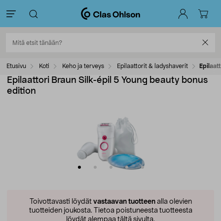
Etusivu
Koti
Keho ja terveys
Epilaattorit & ladyshaverit
Epilaat
Epilaattori Braun Silk-épil 5 Young beauty bonus
edition
Toivottavasti löydät
vastaavan tuotteen
alla olevien
tuotteiden joukosta.
Tietoa poistuneesta tuotteesta
löydät alempaa tältä sivulta.