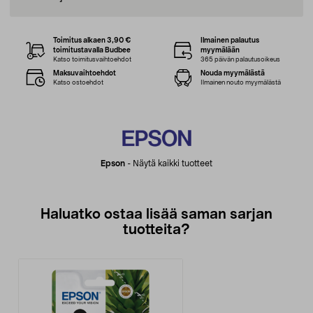
Toimitus alkaen 3,90 €
Ilmainen palautus
toimitustavalla Budbee
myymälään
Katso toimitusvaihtoehdot
365 päivän palautusoikeus
Maksuvaihtoehdot
Nouda myymälästä
Katso ostoehdot
Ilmainen nouto myymälästä
Epson
-
Näytä kaikki tuotteet
Haluatko ostaa lisää saman sarjan
tuotteita?