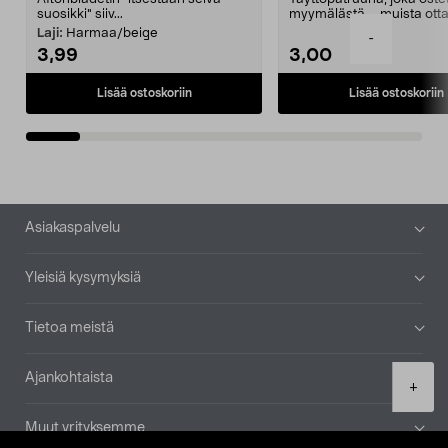
suosikki" siiv...
myymälästä – muista ott
patruuna mukaasi m...
Laji:
Harmaa/beige
-
3,99
3,00
Lisää ostoskoriin
Lisää ostoskoriin
Alatunniste
Asiakaspalvelu
Yleisiä kysymyksiä
Tietoa meistä
Ajankohtaista
Product
+
quantity
Muut yrityksemme