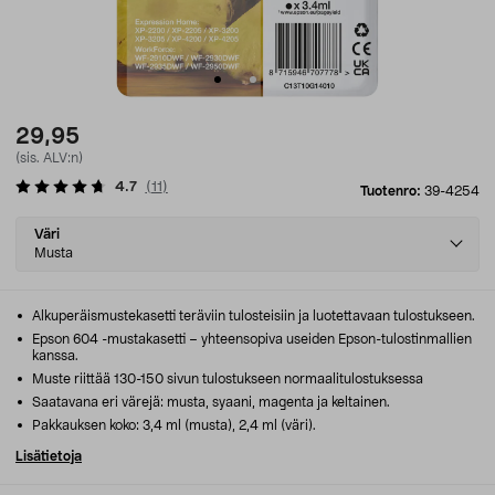
29,95
(sis. ALV:n)
4.7
(
11
)
Tuotenro:
39-4254
Select
Väri
variant
Musta
Alkuperäismustekasetti teräviin tulosteisiin ja luotettavaan tulostukseen.
Epson 604 -mustakasetti – yhteensopiva useiden Epson-tulostinmallien
kanssa.
Muste riittää 130-150 sivun tulostukseen normaalitulostuksessa
Saatavana eri värejä: musta, syaani, magenta ja keltainen.
Pakkauksen koko: 3,4 ml (musta), 2,4 ml (väri).
Lisätietoja