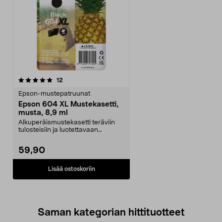
arvostelut
12
Epson-mustepatruunat
Epson 604 XL Mustekasetti,
musta, 8,9 ml
Alkuperäismustekasetti teräviin
tulosteisiin ja luotettavaan
tulostukseen. Epson...
59,90
Lisää ostoskoriin
Saman kategorian hittituotteet