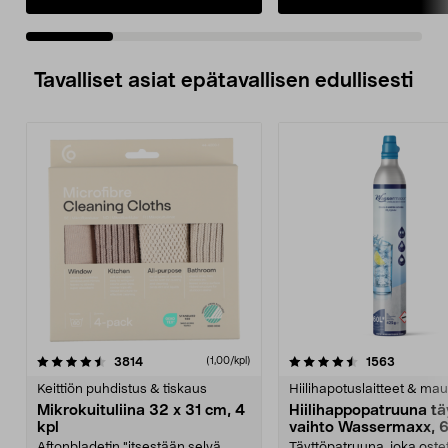
Tavalliset asiat epätavallisen edullisesti
4.5viidestä
arvostelut
4.5viidestä
arvostelu
3814
1563
(1,00/kpl)
tähdestä
t
Keittiön puhdistus & tiskaus
Hiilihapotuslaitteet & mau
Mikrokuituliina 32 x 31 cm, 4
Hiilihappopatruuna tä
kpl
vaihto Wassermaxx, 6
Aftonbladetin "itsestään selvä
Täyttöpatruuna, joka ost