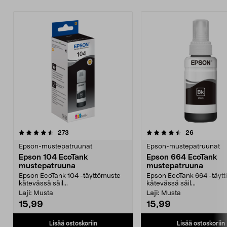
4.5 viidestä
arvostelut
4.0 viidestä
arvostelut
273
26
tähdestä
t
Epson-mustepatruunat
Epson-mustepatruunat
Epson 104 EcoTank
Epson 664 EcoTank
mustepatruuna
mustepatruuna
Epson EcoTank 104 -täyttömuste
Epson EcoTank 664 -täyt
kätevässä säil...
kätevässä säil...
Laji:
Musta
Laji:
Musta
15,99
15,99
Lisää ostoskoriin
Lisää ostoskoriin