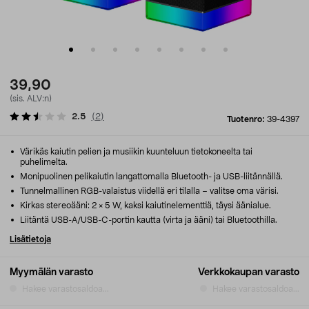
39,90
(sis. ALV:n)
2.5
(
2
)
Tuotenro:
39-4397
Värikäs kaiutin pelien ja musiikin kuunteluun tietokoneelta tai
puhelimelta.
Monipuolinen pelikaiutin langattomalla Bluetooth- ja USB-liitännällä.
Tunnelmallinen RGB-valaistus viidellä eri tilalla – valitse oma värisi.
Kirkas stereoääni: 2 × 5 W, kaksi kaiutinelementtiä, täysi äänialue.
Liitäntä USB-A/USB-C-portin kautta (virta ja ääni) tai Bluetoothilla.
Lisätietoja
Myymälän varasto
Verkkokaupan varasto
Hakee varastosaldoa...
Hakee varastosaldoa...