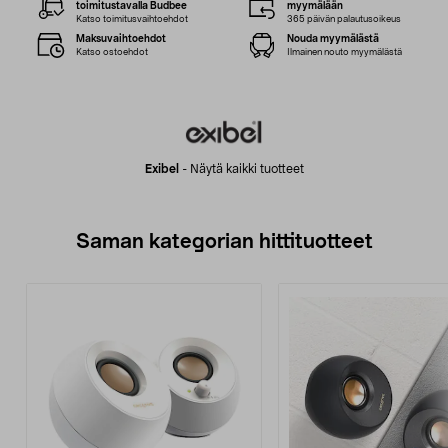
toimitustavalla Budbee
myymälään
Katso toimitusvaihtoehdot
365 päivän palautusoikeus
Maksuvaihtoehdot
Nouda myymälästä
Katso ostoehdot
Ilmainen nouto myymälästä
Exibel
-
Näytä kaikki tuotteet
Saman kategorian hittituotteet