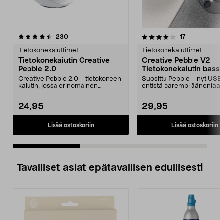
4.0 viidestä
arvostelut
4.0 viidestä
arvostelut
230
17
tähdestä
t
Tietokonekaiuttimet
Tietokonekaiuttimet
Tietokonekaiutin Creative
Creative Pebble V2
Pebble 2.0
Tietokonekaiutin bass
USB-C
Creative Pebble 2.0 – tietokoneen
Suosittu Pebble – nyt US
kaiutin, jossa erinomainen
entistä parempi äänenlaa
äänenlaatu. USB – l...
Creative Pebble V2 -t...
24,95
29,95
Lisää ostoskoriin
Lisää ostoskoriin
Tavalliset asiat epätavallisen edullisesti