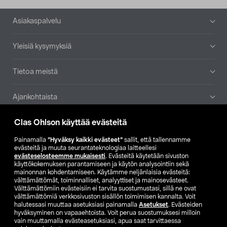
Alatunniste
Asiakaspalvelu
Yleisiä kysymyksiä
Tietoa meistä
Ajankohtaista
Clas Ohlson käyttää evästeitä
Muut yrityksemme
Painamalla
”Hyväksy kaikki evästeet”
sallit, että tallennamme
Etsi myymälä
evästeitä ja muuta seurantateknologiaa laitteellesi
evästeselosteemme mukaisesti
. Evästeitä käytetään sivuston
käyttökokemuksen parantamiseen ja käytön analysointiin sekä
mainonnan kohdentamiseen. Käytämme neljänlaisia evästeitä:
SE
NO
FI
välttämättömät, toiminnalliset, analyyttiset ja mainosevästeet.
Välttämättömiin evästeisiin ei tarvita suostumustasi, sillä ne ovat
FI
SV
välttämättömiä verkkosivuston sisällön toimimisen kannalta. Voit
halutessasi muuttaa asetuksiasi painamalla
Asetukset
. Evästeiden
hyväksyminen on vapaaehtoista. Voit perua suostumuksesi milloin
vain muuttamalla evästeasetuksiasi, apua saat tarvittaessa