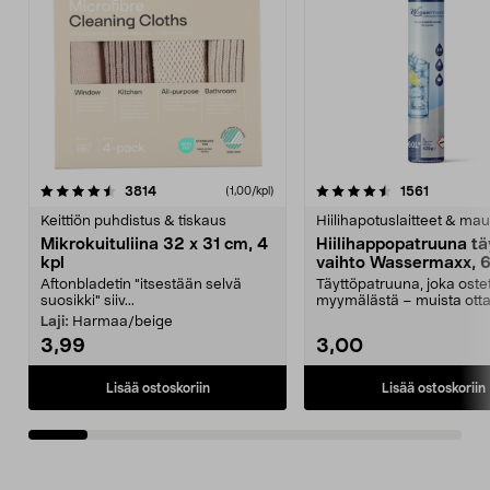
4.5viidestä
arvostelut
4.5viidestä
arvostelu
3814
1561
(1,00/kpl)
tähdestä
t
Keittiön puhdistus & tiskaus
Hiilihapotuslaitteet & mau
Mikrokuituliina 32 x 31 cm, 4
Hiilihappopatruuna tä
kpl
vaihto Wassermaxx, 6
Aftonbladetin "itsestään selvä
Täyttöpatruuna, joka ost
suosikki" siiv...
myymälästä – muista ott
patruuna mukaasi m...
Laji:
Harmaa/beige
3,99
3,00
Lisää ostoskoriin
Lisää ostoskoriin