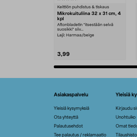
tähdestä
tähdestä
Keittiön puhdistus & tiskaus
Mikrokuituliina 32 x 31 cm, 4
kpl
Aftonbladetin "itsestään selvä
suosikki" siiv...
Laji:
Harmaa/beige
3,99
Lisää ostoskoriin
Alatunniste
Asiakaspalvelu
Yleisiä k
Yleisiä kysymyksiä
Kirjaudu s
Ota yhteyttä
Unohtuiko
Palautusehdot
Omat tied
Tee palautus / reklamaatio
Tilaushisto