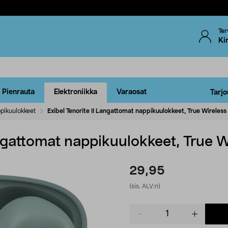
Ter
Ki
Pienrauta
Elektroniikka
Varaosat
Tarjo
pikuulokkeet
Exibel Tenorite II Langattomat nappikuulokkeet, True Wireless
angattomat nappikuulokkeet, True W
29,95
(sis. ALV:n)
Product
quantity