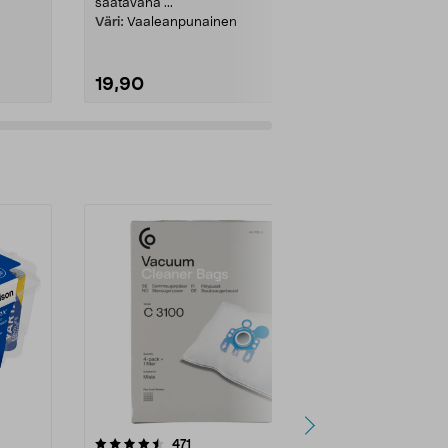
aina mukana. .
saatavana ...
Väri:
Vaaleanpunainen
19,90
6,99
4.5viidestä
arvostelut
4.5
471
6