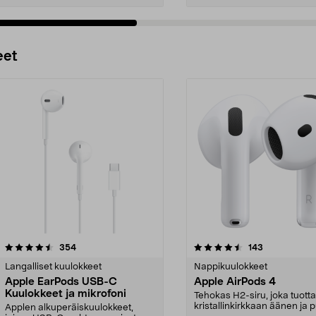
Lisää ostoskoriin
Lisää ostoskoriin
eet
4.5 viidestä
arvostelut
3.5 viidestä
arvostelut
354
143
tähdestä
Langalliset kuulokkeet
Nappikuulokkeet
Apple EarPods USB-C
Apple AirPods 4
Kuulokkeet ja mikrofoni
Tehokas H2-siru, joka tuott
kristallinkirkkaan äänen ja p
Applen alkuperäiskuulokkeet,