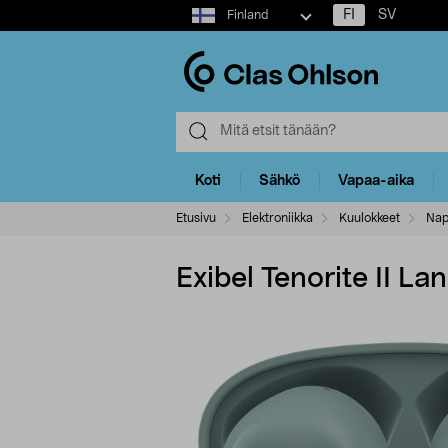
Select
FI
SV
Finland
market
Koti
Sähkö
Vapaa-aika
Etusivu
Elektroniikka
Kuulokkeet
Nap
Exibel Tenorite II L