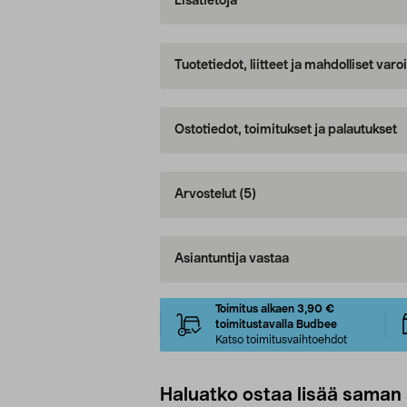
Lisätietoja
Tuotetiedot, liitteet ja mahdolliset var
Ostotiedot, toimitukset ja palautukset
Arvostelut
(5)
Asiantuntija vastaa
Toimitus alkaen 3,90 €
toimitustavalla Budbee
Katso toimitusvaihtoehdot
Haluatko ostaa lisää saman 