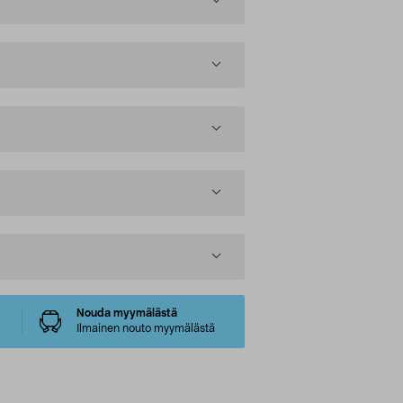
Nouda myymälästä
Ilmainen nouto myymälästä