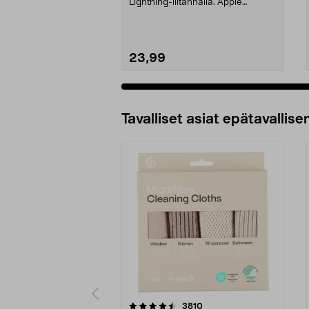
Lightning-liitännällä. Apple
Earpods Lightning – mak...
23,99
Tavalliset asiat epätavallisen
5viidestä
4.5viidestä
arvostelut
3810