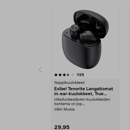
5viidestä
4.0viidestä
arvostelut
1125
tähdestä
tähdestä
Nappikuulokkeet
Exibel Tenorite Langattomat
in-ear-kuulokkeet, True
Wireless
Hikoilunkestävien kuulokkeiden
kantama on jop...
Väri:
Musta
29,95