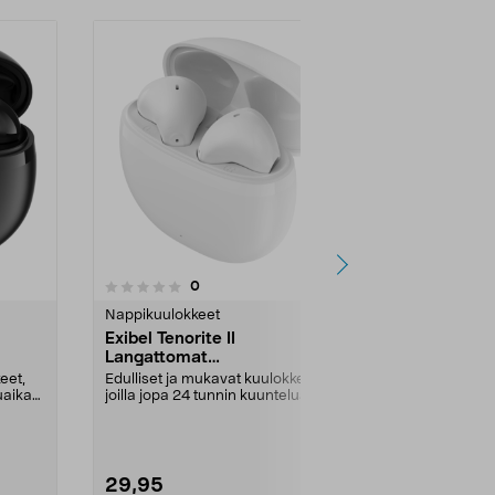
3.5viidestä
3.5
1
arvostelut
0
tähdestä
tähdestä
Nappikuulokkeet
Nappikuulokk
Exibel Tenorite II
Exibel Teno
Langattomat
in-ear-kuul
nappikuulokkeet, True
Wireless
eet,
Edulliset ja mukavat kuulokkeet,
Hikoilunkestä
Wireless
uaika
joilla jopa 24 tunnin kuunteluaika
kantama on jo
latauskotelo...
Väri:
Valkoin
29,95
29,95