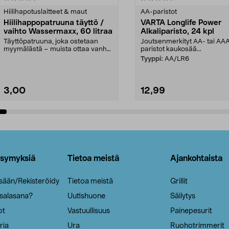
tähdestä
Hiilihapotuslaitteet & maut
AA-paristot
Hiilihappopatruuna täyttö /
VARTA Longlife Power
vaihto Wassermaxx, 60 litraa
Alkaliparisto, 24 kpl
Täyttöpatruuna, joka ostetaan
Joutsenmerkityt AA- tai AA
myymälästä – muista ottaa vanha
paristot kaukosää...
patruuna mukaasi m...
Tyyppi:
AA/LR6
3,00
12,99
Lisää ostoskoriin
Lisää ostoskoriin
ysymyksiä
Tietoa meistä
Ajankohtaista
isään/Rekisteröidy
Tietoa meistä
Grillit
 salasana?
Uutishuone
Säilytys
ot
Vastuullisuus
Painepesurit
ria
Ura
Ruohotrimmerit