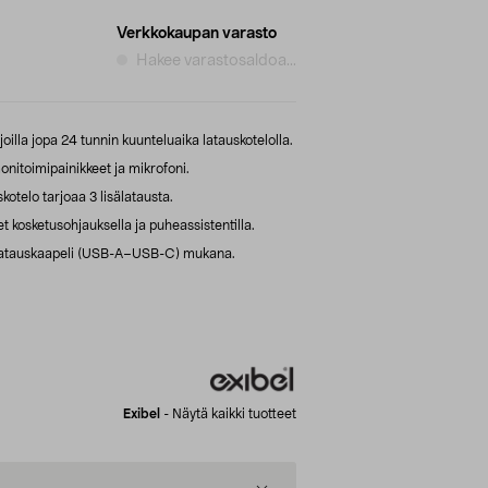
Verkkokaupan varasto
Hakee varastosaldoa...
joilla jopa 24 tunnin kuunteluaika latauskotelolla.
onitoimipainikkeet ja mikrofoni.
otelo tarjoaa 3 lisälatausta.
 kosketusohjauksella ja puheassistentilla.
a latauskaapeli (USB-A–USB-C) mukana.
Exibel
-
Näytä kaikki tuotteet