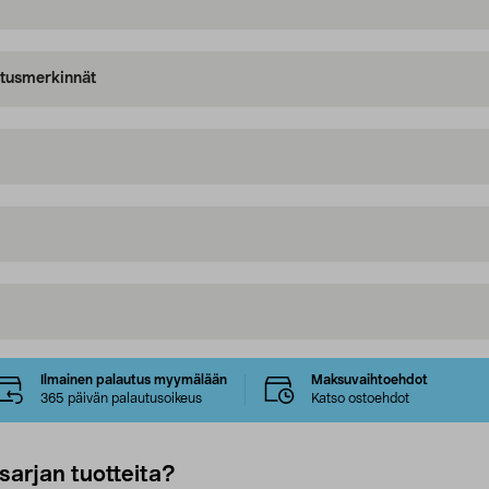
oitusmerkinnät
Ilmainen palautus myymälään
Maksuvaihtoehdot
365 päivän palautusoikeus
Katso ostoehdot
sarjan tuotteita?