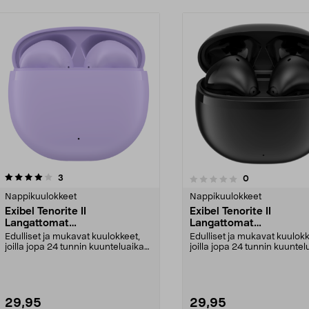
arvostelut
3
arvostelut
0
0.0 viidestä
0.0 viidestä
tähdestä
Nappikuulokkeet
Nappikuulokkeet
Exibel Tenorite II
Exibel Tenorite II
Langattomat
Langattomat
nappikuulokkeet, True
nappikuulokkeet, True
Edulliset ja mukavat kuulokkeet,
Edulliset ja mukavat kuulokk
Wireless
Wireless
joilla jopa 24 tunnin kuunteluaika
joilla jopa 24 tunnin kuuntel
latauskotelo...
latauskotelo...
29,95
29,95