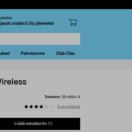
vetuloa
rjaudu sisään/Liity jäseneksi
ukset
Palvelumme
Club Clas
ireless
Tuotenro:
39-4684-4
5
arvostelua
Lisää ostoskoriin
(1)