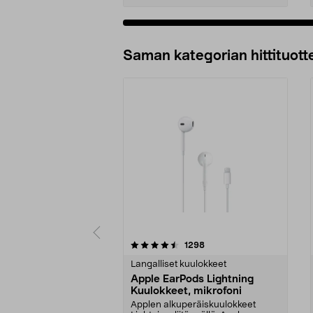
Lisää ostoskoriin
Saman kategorian hittituott
5 viidestä
4.5 viidestä
arvostelut
1298
tähdestä
tähdestä
Langalliset kuulokkeet
Apple EarPods Lightning
Kuulokkeet, mikrofoni
Applen alkuperäiskuulokkeet