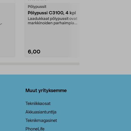
tähdestä
tähdestä
Pölypussit
Kierrätys & ro
Pölypussi C3100, 4 kpl
Roskapussi,
kahvat, 30 l
Laadukkaat pölypussit ovat
markkinoiden parhaimpia.
A-
Testivoittaja 
Kestävä, jopa 50 % suurempi ...
roskapussi u
Roskapussi, jo
6,00
2,00
Lisää ostoskoriin
Lisää
Muut yrityksemme
Tekniikkaosat
Akkuasiantuntija
Teknikmagasinet
PhoneLife