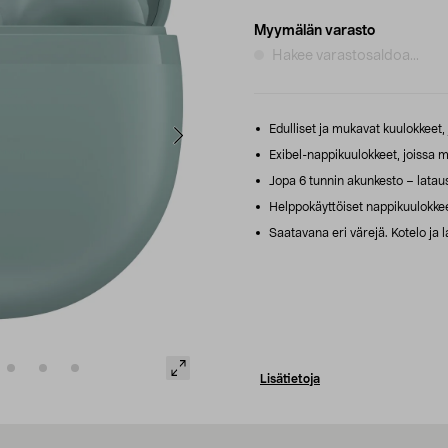
Myymälän varasto
Hakee varastosaldoa...
Edulliset ja mukavat kuulokkeet, 
Exibel-nappikuulokkeet, joissa m
Jopa 6 tunnin akunkesto – latausk
Helppokäyttöiset nappikuulokkeet
Saatavana eri värejä. Kotelo j
Lisätietoja