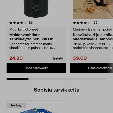
4.0 viidestä
arvostelut
4.5 viidestä
arvostelut
131
122
tähdestä
t
Muut keittiökoneet
Marjojen & sienten poimi
Maidonvaahdotin
Kasvikuivuri ja sieniku
sähkökäyttöinen, 240 ml,
säädettävällä lämpötil
musta
Vaahdota tai lämmitä maito
Sieni- ja kasvikuivuri – k
yhdellä napin painalluksella.
hedelmät, vihannekset, si
Maidonvaahdotin – kannu...
kala ja yrtit läm...
24,90
39,00
29,90
Lisää ostoskoriin
Lisää ostoskoriin
Sopivia tarvikkeita
Multibuy