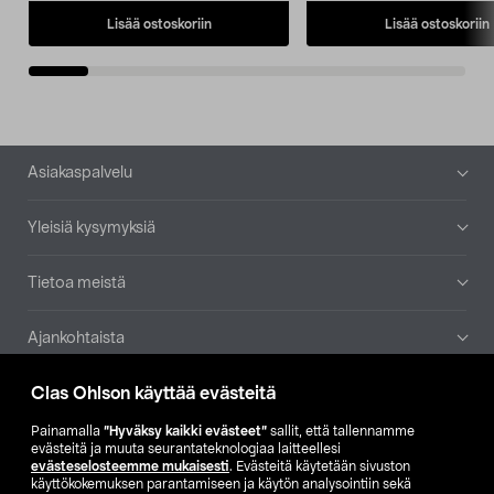
Lisää ostoskoriin
Lisää ostoskoriin
Alatunniste
Asiakaspalvelu
Yleisiä kysymyksiä
Tietoa meistä
Ajankohtaista
Clas Ohlson käyttää evästeitä
Muut yrityksemme
Painamalla
”Hyväksy kaikki evästeet”
sallit, että tallennamme
Etsi myymälä
evästeitä ja muuta seurantateknologiaa laitteellesi
evästeselosteemme mukaisesti
. Evästeitä käytetään sivuston
käyttökokemuksen parantamiseen ja käytön analysointiin sekä