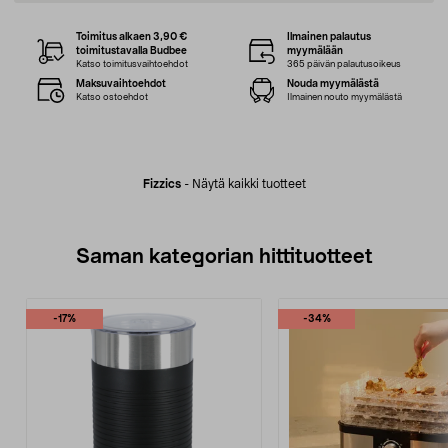
Toimitus alkaen 3,90 €
Ilmainen palautus
toimitustavalla Budbee
myymälään
Katso toimitusvaihtoehdot
365 päivän palautusoikeus
Maksuvaihtoehdot
Nouda myymälästä
Katso ostoehdot
Ilmainen nouto myymälästä
Fizzics
-
Näytä kaikki tuotteet
Saman kategorian hittituotteet
-17%
-34%