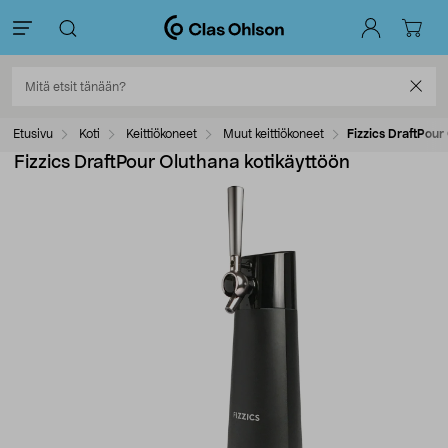
Etusivu
Koti
Keittiökoneet
Muut keittiökoneet
Fizzics DraftPour
Fizzics DraftPour Oluthana kotikäyttöön