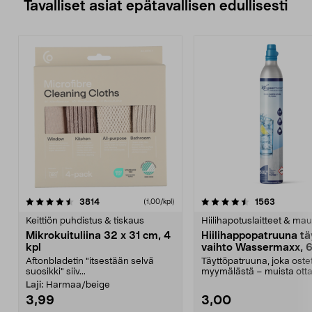
Tavalliset asiat epätavallisen edullisesti
4.5viidestä
arvostelut
4.5viidestä
arvostelu
3814
1563
(1,00/kpl)
tähdestä
t
Keittiön puhdistus & tiskaus
Hiilihapotuslaitteet & mau
Mikrokuituliina 32 x 31 cm, 4
Hiilihappopatruuna tä
kpl
vaihto Wassermaxx, 6
Aftonbladetin "itsestään selvä
Täyttöpatruuna, joka ost
suosikki" siiv...
myymälästä – muista ott
patruuna mukaasi m...
Laji:
Harmaa/beige
3,99
3,00