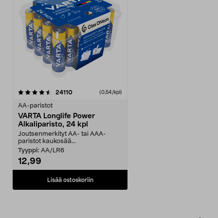
arvostelut
24110
(0,54/kpl)
AA-paristot
VARTA Longlife Power
Alkaliparisto, 24 kpl
Joutsenmerkityt AA- tai AAA-
paristot kaukosää...
Tyyppi:
AA/LR6
12,99
Lisää ostoskoriin