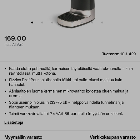
169,00
(sis. ALV:n)
Tuotenro:
10-1-429
Kaada olutta pehmeällä, kermaisen täyteläisellä vaahtokruunulla – kuin
ravintolassa, mutta kotona.
Fizzics DraftPour -oluthanalla tölkki- tai pullo-oluesi maistuu kuin
hanaolut.
Ääniaaltojen luoma kermainen mikrovaahto korostaa oluen makua ja
aromia.
Sopii useimpiin oluisiin (33–75 cl) – helppo vaihdella tunnelman ja
tilanteen mukaan.
Toimii verkkovirralla tai 2 × AA/LR6-paristolla (myydään erikseen).
Lisätietoja
Myymälän varasto
Verkkokaupan varasto