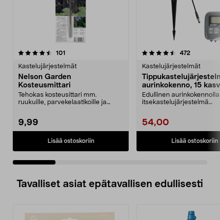
4.5 viidestä
arvostelut
4.5 viidestä
arvostelut
101
472
tähdestä
t
Kastelujärjestelmät
Kastelujärjestelmät
Nelson Garden
Tippukastelujärjestel
Kosteusmittari
aurinkokenno, 15 kasvi
Tehokas kosteusittari mm.
Edullinen aurinkokennolla
ruukuille, parvekelaatikoille ja
itsekastelujärjestelmä
kukkapenkeille. Nelso...
kasvimaalle, lavakauluk...
9,99
54,00
Lisää ostoskoriin
Lisää ostoskoriin
Tavalliset asiat epätavallisen edullisesti