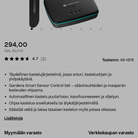
294,00
(sis. ALV:n)
4.7
(
3
)
Tuotenro:
46-1676
Täydellinen kastelujärjestelmä, jossa anturi, kasteluohjain ja
yhdyskäytävä.
Gardena Smart Sensor Control Set – sääolosuhteiden ja maaperän
kosteuden ohjaama.
Automaattinen kastelu puutarhaan, kasvihuoneeseen ja viljelyyn.
Ohjaa kastelua sovelluksella tai älykotijärjestelmällä.
Säästää vettä ja takaa tasaisen kastelun myös poissa ollessasi.
Lisätietoja
Myymälän varasto
Verkkokaupan varasto