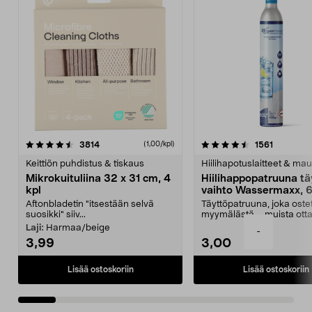
4.5viidestä
arvostelut
4.5viidestä
arvostelu
3814
1561
(1,00/kpl)
tähdestä
t
Keittiön puhdistus & tiskaus
Hiilihapotuslaitteet & mau
Mikrokuituliina 32 x 31 cm, 4
Hiilihappopatruuna tä
kpl
vaihto Wassermaxx, 6
Aftonbladetin "itsestään selvä
Täyttöpatruuna, joka ost
suosikki" siiv...
myymälästä – muista ott
patruuna mukaasi m...
Laji:
Harmaa/beige
-
3,99
3,00
Lisää ostoskoriin
Lisää ostoskoriin