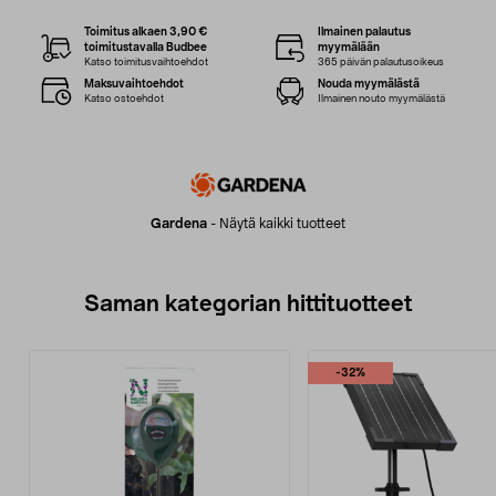
Toimitus alkaen 3,90 €
Ilmainen palautus
toimitustavalla Budbee
myymälään
Katso toimitusvaihtoehdot
365 päivän palautusoikeus
Maksuvaihtoehdot
Nouda myymälästä
Katso ostoehdot
Ilmainen nouto myymälästä
Gardena
-
Näytä kaikki tuotteet
Saman kategorian hittituotteet
-32%