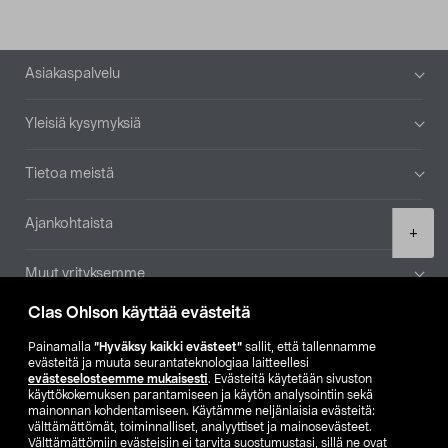
Alatunniste
Asiakaspalvelu
Yleisiä kysymyksiä
Tietoa meistä
Ajankohtaista
Product
+
quantity
Muut yrityksemme
Clas Ohlson käyttää evästeitä
Etsi myymälä
Painamalla
”Hyväksy kaikki evästeet”
sallit, että tallennamme
evästeitä ja muuta seurantateknologiaa laitteellesi
SE
NO
FI
evästeselosteemme mukaisesti
. Evästeitä käytetään sivuston
käyttökokemuksen parantamiseen ja käytön analysointiin sekä
FI
SV
mainonnan kohdentamiseen. Käytämme neljänlaisia evästeitä:
välttämättömät, toiminnalliset, analyyttiset ja mainosevästeet.
Välttämättömiin evästeisiin ei tarvita suostumustasi, sillä ne ovat