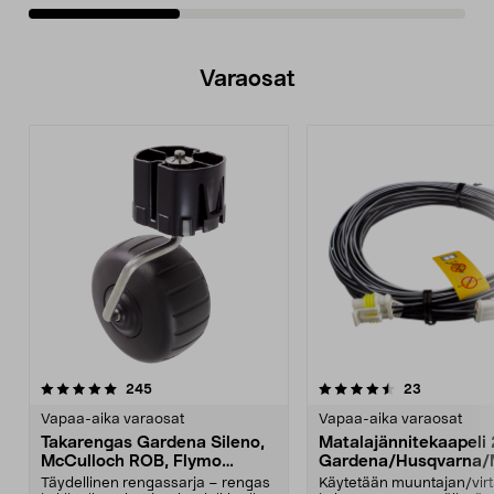
Varaosat
4.5viidestä
arvostelut
4.5viidestä
arvostelut
245
23
tähdestä
t
Vapaa-aika varaosat
Vapaa-aika varaosat
Takarengas Gardena Sileno,
Matalajännitekaapeli
McCulloch ROB, Flymo
Gardena/Husqvarna/
Easilife
ch/Flymo
Täydellinen rengassarja – rengas
Käytetään muuntajan/vir