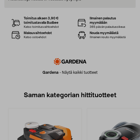
Toimitus alkaen 3,90 €
Ilmainen palautus
toimitustavalla Budbee
myymälään
Katso toimitusvaihtoehdot
365 päivän palautusoikeus
Maksuvaihtoehdot
Nouda myymälästä
Katso ostoehdot
Ilmainen nouto myymälästä
Gardena
-
Näytä kaikki tuotteet
Saman kategorian hittituotteet