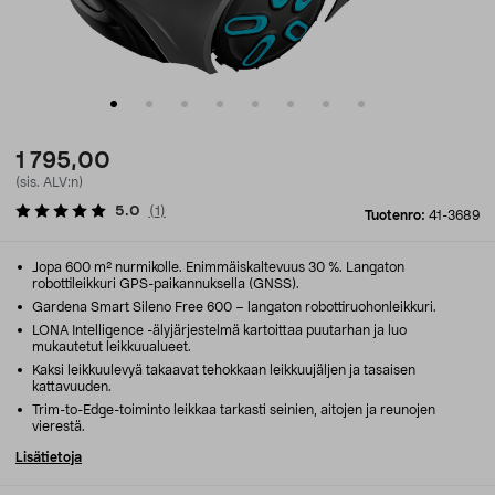
1 795,00
(sis. ALV:n)
5.0
(
1
)
Tuotenro:
41-3689
Jopa 600 m² nurmikolle. Enimmäiskaltevuus 30 %. Langaton
robottileikkuri GPS-paikannuksella (GNSS).
Gardena Smart Sileno Free 600 – langaton robottiruohonleikkuri.
LONA Intelligence -älyjärjestelmä kartoittaa puutarhan ja luo
mukautetut leikkuualueet.
Kaksi leikkuulevyä takaavat tehokkaan leikkuujäljen ja tasaisen
kattavuuden.
Trim-to-Edge-toiminto leikkaa tarkasti seinien, aitojen ja reunojen
vierestä.
Lisätietoja