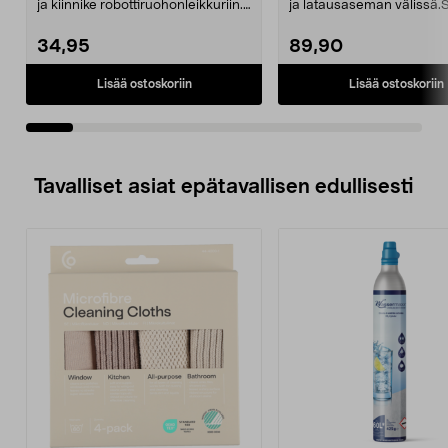
ja kiinnike robottiruohonleikkuriin.
ja latausaseman välissä.
Takapyörä ...
robottiruohon...
34,95
89,90
Lisää ostoskoriin
Lisää ostoskoriin
Tavalliset asiat epätavallisen edullisesti