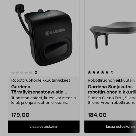
5.0viidestä
1.0viidestä
arvostelut
5
arvostelut
0
tähdestä
t
Robottiruohonleikkuutarvikkeet
Robottiruohonleikkuutarv
Gardena
Gardena Suojakatos
Törmäyksenestoavustin
robottiruohonleikkuril
robottiruohonleikkuriin Sileno
Sileno Pro, Sileno Max
Tunnistaa esteet, kuten koristeet ja
Suojaa Sileno Pro-, Sileno
Pro, Sileno Max ja Sileno Free
Sileno Free
lelut, ja ohjaa ruohonleikkurin
Sileno Free -robottiruoho
kiertämään ...
sään ja t...
179,00
184,00
Lisää ostoskoriin
Lisää ostoskoriin