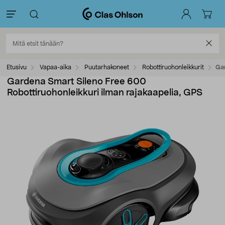
Etusivu
Vapaa-aika
Puutarhakoneet
Robottiruohonleikkurit
Gar
Gardena Smart Sileno Free 600
Robottiruohonleikkuri ilman rajakaapelia, GPS