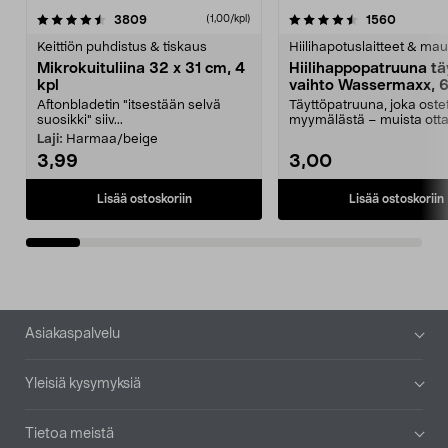
4.5viidestä
arvostelut
4.5viidestä
arvostel
3809
1560
(1,00/kpl)
tähdestä
t
Keittiön puhdistus & tiskaus
Hiilihapotuslaitteet & mau
Mikrokuituliina 32 x 31 cm, 4
Hiilihappopatruuna tä
kpl
vaihto Wassermaxx, 6
Aftonbladetin "itsestään selvä
Täyttöpatruuna, joka ost
suosikki" siiv...
myymälästä – muista ott
patruuna mukaasi m...
Laji:
Harmaa/beige
3,99
3,00
Lisää ostoskoriin
Lisää ostoskoriin
Alatunniste
Asiakaspalvelu
Yleisiä kysymyksiä
Tietoa meistä