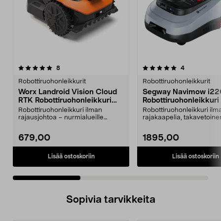
5.0 viidestä
arvostelut
4.0 viidestä
arvostelut
8
4
tähdestä
t
Robottiruohonleikkurit
Robottiruohonleikkurit
Worx Landroid Vision Cloud
Segway Navimow i22
RTK Robottiruohonleikkuri
Robottiruohonleikkuri
300 m2
rajakaapelia, 2000 m
Robottiruohonleikkuri ilman
Robottiruohonleikkuri ilm
rajausjohtoa – nurmialueille
rajakaapelia, takavetoine
enintään 300 m2. Robott...
leikkaa jopa 2000 m². S...
679,00
1895,00
Lisää ostoskoriin
Lisää ostoskoriin
Sopivia tarvikkeita