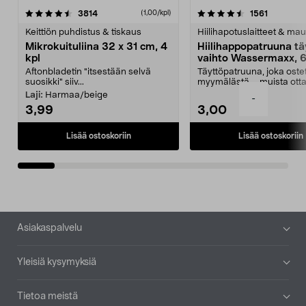
4.5viidestä
arvostelut
4.5viidestä
arvostelu
3814
1561
(1,00/kpl)
tähdestä
t
Keittiön puhdistus & tiskaus
Hiilihapotuslaitteet & mau
Mikrokuituliina 32 x 31 cm, 4
Hiilihappopatruuna tä
kpl
vaihto Wassermaxx, 6
Aftonbladetin "itsestään selvä
Täyttöpatruuna, joka ost
suosikki" siiv...
myymälästä – muista ott
patruuna mukaasi m...
Laji:
Harmaa/beige
-
3,99
3,00
Lisää ostoskoriin
Lisää ostoskoriin
Alatunniste
Asiakaspalvelu
Yleisiä kysymyksiä
Tietoa meistä