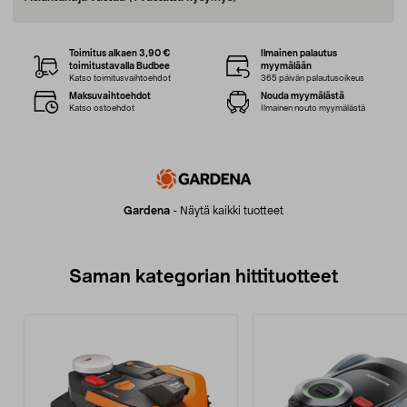
Toimitus alkaen 3,90 €
Ilmainen palautus
toimitustavalla Budbee
myymälään
Katso toimitusvaihtoehdot
365 päivän palautusoikeus
Maksuvaihtoehdot
Nouda myymälästä
Katso ostoehdot
Ilmainen nouto myymälästä
Gardena
-
Näytä kaikki tuotteet
Saman kategorian hittituotteet