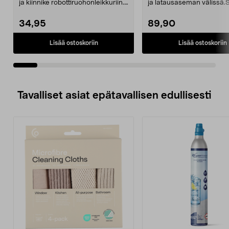
ja kiinnike robottiruohonleikkuriin.
ja latausaseman välissä.
Takapyörä ...
robottiruohon...
34,95
89,90
Lisää ostoskoriin
Lisää ostoskoriin
Tavalliset asiat epätavallisen edullisesti