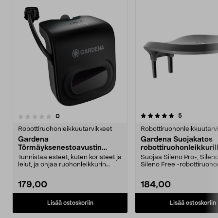
5.0viidestä
1.0viidestä
arvostelut
5
arvostelut
0
tähdestä
t
Robottiruohonleikkuutarvikkeet
Robottiruohonleikkuutarv
Gardena
Gardena Suojakatos
Törmäyksenestoavustin
robottiruohonleikkuril
robottiruohonleikkuriin Sileno
Sileno Pro, Sileno Max
Tunnistaa esteet, kuten koristeet ja
Suojaa Sileno Pro-, Sileno
Pro, Sileno Max ja Sileno Free
Sileno Free
lelut, ja ohjaa ruohonleikkurin
Sileno Free -robottiruoho
kiertämään ...
sään ja t...
179,00
184,00
Lisää ostoskoriin
Lisää ostoskoriin