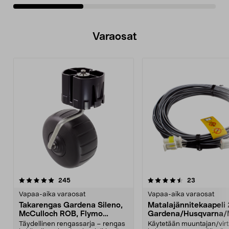
Varaosat
4.5viidestä
arvostelut
4.5viidestä
arvostelut
245
23
tähdestä
t
Vapaa-aika varaosat
Vapaa-aika varaosat
Takarengas Gardena Sileno,
Matalajännitekaapeli
McCulloch ROB, Flymo
Gardena/Husqvarna/
Easilife
ch/Flymo
Täydellinen rengassarja – rengas
Käytetään muuntajan/vir