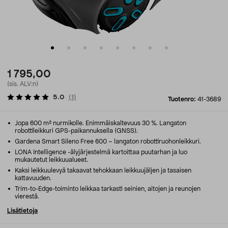
1 795,00
(sis. ALV:n)
5.0
(
1
)
Tuotenro:
41-3689
Jopa 600 m² nurmikolle. Enimmäiskaltevuus 30 %. Langaton
robottileikkuri GPS-paikannuksella (GNSS).
Gardena Smart Sileno Free 600 – langaton robottiruohonleikkuri.
LONA Intelligence -älyjärjestelmä kartoittaa puutarhan ja luo
mukautetut leikkuualueet.
Kaksi leikkuulevyä takaavat tehokkaan leikkuujäljen ja tasaisen
kattavuuden.
Trim-to-Edge-toiminto leikkaa tarkasti seinien, aitojen ja reunojen
vierestä.
Lisätietoja