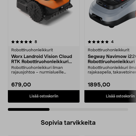
5.0 viidestä
arvostelut
4.0 viidestä
arvostelut
8
4
tähdestä
t
Robottiruohonleikkurit
Robottiruohonleikkurit
Worx Landroid Vision Cloud
Segway Navimow i22
RTK Robottiruohonleikkuri
Robottiruohonleikkuri
300 m2
rajakaapelia, 2000 m
Robottiruohonleikkuri ilman
Robottiruohonleikkuri ilm
rajausjohtoa – nurmialueille
rajakaapelia, takavetoine
enintään 300 m2. Robott...
leikkaa jopa 2000 m². S...
679,00
1895,00
Lisää ostoskoriin
Lisää ostoskoriin
Sopivia tarvikkeita