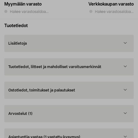
Myymälän varasto
Verkkokaupan varasto
Hakee varastosaldoa...
Hakee varastosaldoa...
Tuotetiedot
Lisätietoja
Tuotetiedot, liitteet ja mahdolliset varoitusmerkinnät
Ostotiedot, toimitukset ja palautukset
Arvostelut
(1)
Asiantuntija vastaa
(1 vastattu kysymys)