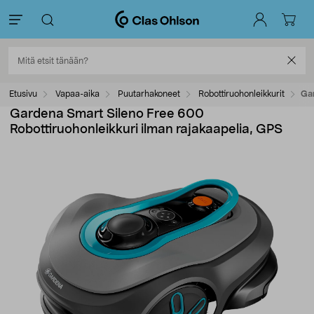
Etusivu
Vapaa-aika
Puutarhakoneet
Robottiruohonleikkurit
Gar
Gardena Smart Sileno Free 600
Robottiruohonleikkuri ilman rajakaapelia, GPS