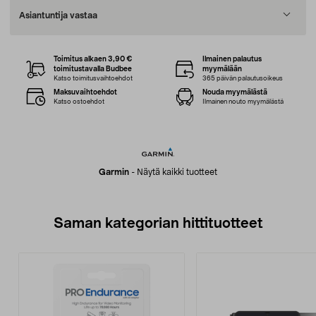
Asiantuntija vastaa
Toimitus alkaen 3,90 €
Ilmainen palautus
toimitustavalla Budbee
myymälään
Katso toimitusvaihtoehdot
365 päivän palautusoikeus
Maksuvaihtoehdot
Nouda myymälästä
Katso ostoehdot
Ilmainen nouto myymälästä
Garmin
-
Näytä kaikki tuotteet
Saman kategorian hittituotteet