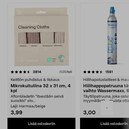
4.5viidestä
arvostelut
4.5viidestä
arvostelu
3814
1561
(1,00/kpl)
tähdestä
t
Keittiön puhdistus & tiskaus
Hiilihapotuslaitteet & mau
Mikrokuituliina 32 x 31 cm, 4
Hiilihappopatruuna tä
kpl
vaihto Wassermaxx, 6
Aftonbladetin "itsestään selvä
Täyttöpatruuna, joka ost
suosikki" siiv...
myymälästä – muista ott
patruuna mukaasi m...
Laji:
Harmaa/beige
-
3,99
3,00
Lisää ostoskoriin
Lisää ostoskoriin