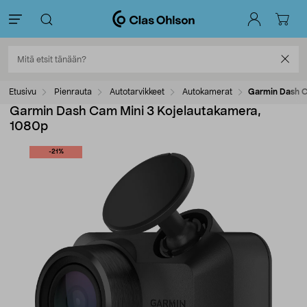
Etusivu
Pienrauta
Autotarvikkeet
Autokamerat
Garmin Dash C
Garmin Dash Cam Mini 3 Kojelautakamera,
1080p
-21%