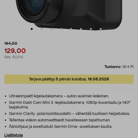
164,00
129,00
(sis. ALV:n)
Tuotenro:
10-1-71
Tarjous päättyy 8 päivän kuluttua,
16.08.2026
Ultrakompakti kojelautakamera – auton avaimen kokoinen.
Garmin Dash Cam Mini 3 -kojelautakamera, 1080p-kuvanlaatu ja 140°
laajakulma.
Garmin Clarity -polarisointisuodatin – vähentää tuulilasin heijastuksia.
Tallentaa videon automaattisesti havaitessaan tapahtuman.
Ääniohjaus ja sovellustuki Garmin Drive -sovelluksen kautta.
Lisätietoja