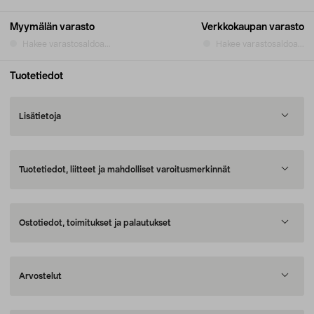
Myymälän varasto
Verkkokaupan varasto
Hakee varastosaldoa...
Hakee varastosaldoa...
Tuotetiedot
Lisätietoja
Tuotetiedot, liitteet ja mahdolliset varoitusmerkinnät
Ostotiedot, toimitukset ja palautukset
Arvostelut