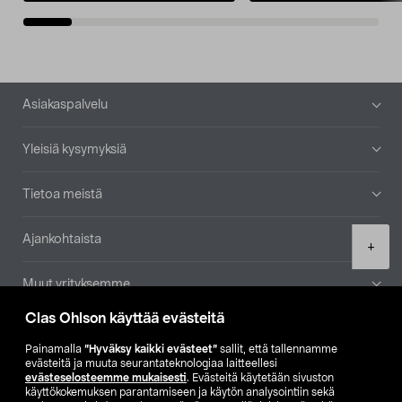
Alatunniste
Asiakaspalvelu
Yleisiä kysymyksiä
Tietoa meistä
Ajankohtaista
Product
+
quantity
Muut yrityksemme
Clas Ohlson käyttää evästeitä
Etsi myymälä
Painamalla
”Hyväksy kaikki evästeet”
sallit, että tallennamme
evästeitä ja muuta seurantateknologiaa laitteellesi
SE
NO
FI
evästeselosteemme mukaisesti
. Evästeitä käytetään sivuston
käyttökokemuksen parantamiseen ja käytön analysointiin sekä