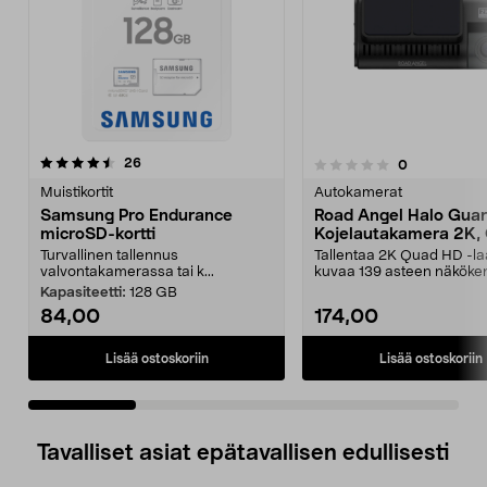
arvostelut
26
arvostelut
0
0.0 viidestä
0.0 viidestä
tähdestä
t
Muistikortit
Autokamerat
Samsung Pro Endurance
Road Angel Halo Gua
microSD-kortti
Kojelautakamera 2K,
Turvallinen tallennus
Tallentaa 2K Quad HD -la
valvontakamerassa tai k...
kuvaa 139 asteen näköken
Road Angel Halo G...
Kapasiteetti:
128 GB
84,00
174,00
Lisää ostoskoriin
Lisää ostoskoriin
Tavalliset asiat epätavallisen edullisesti