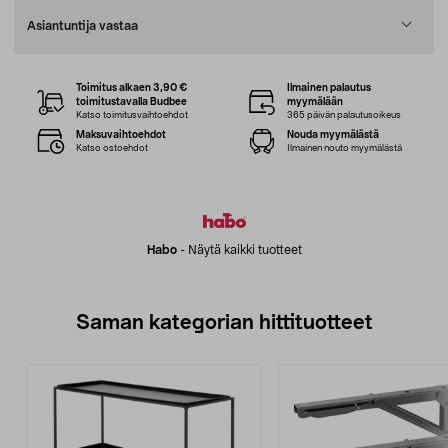
Asiantuntija vastaa
Toimitus alkaen 3,90 €
Ilmainen palautus
toimitustavalla Budbee
myymälään
Katso toimitusvaihtoehdot
365 päivän palautusoikeus
Maksuvaihtoehdot
Nouda myymälästä
Katso ostoehdot
Ilmainen nouto myymälästä
Habo
-
Näytä kaikki tuotteet
Saman kategorian hittituotteet