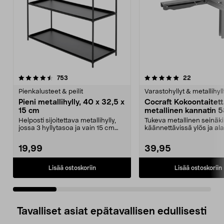
5.0 viidestä
arvostelut
4.5 viidestä
arvostelut
753
22
tähdestä
t
Pienkalusteet & peilit
Varastohyllyt & metallihyll
Pieni metallihylly, 40 x 32,5 x
Cocraft Kokoontaitet
15 cm
metallinen kannatin 5
cm, 2 kpl
Helposti sijoitettava metallihylly,
Tukeva metallinen seinäki
jossa 3 hyllytasoa ja vain 15 cm
käännettävissä ylös ja al
syvyys. Pie...
tarpeen mukaan. Co...
19,99
39,95
Lisää ostoskoriin
Lisää ostoskoriin
Tavalliset asiat epätavallisen edullisesti