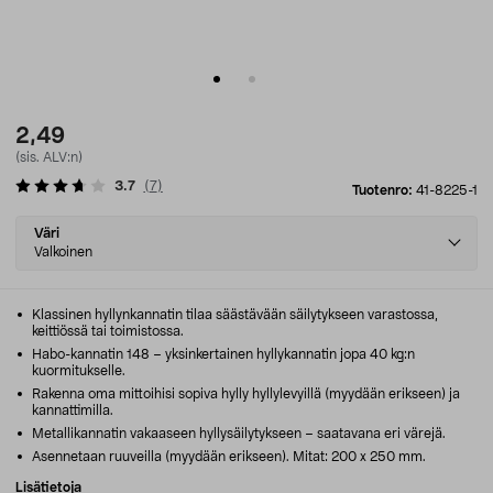
2,49
(sis. ALV:n)
3.7
(
7
)
Tuotenro:
41-8225-1
Select
Väri
variant
Valkoinen
Klassinen hyllynkannatin tilaa säästävään säilytykseen varastossa,
keittiössä tai toimistossa.
Habo-kannatin 148 – yksinkertainen hyllykannatin jopa 40 kg:n
kuormitukselle.
Rakenna oma mittoihisi sopiva hylly hyllylevyillä (myydään erikseen) ja
kannattimilla.
Metallikannatin vakaaseen hyllysäilytykseen – saatavana eri värejä.
Asennetaan ruuveilla (myydään erikseen). Mitat: 200 x 250 mm.
Lisätietoja