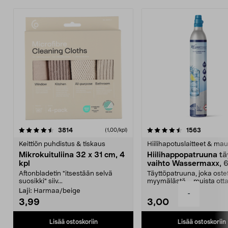
4.5viidestä
arvostelut
4.5viidestä
arvostelu
3814
1563
(1,00/kpl)
tähdestä
t
Keittiön puhdistus & tiskaus
Hiilihapotuslaitteet & mau
Mikrokuituliina 32 x 31 cm, 4
Hiilihappopatruuna tä
kpl
vaihto Wassermaxx, 6
Aftonbladetin "itsestään selvä
Täyttöpatruuna, joka ost
suosikki" siiv...
myymälästä – muista ott
patruuna mukaasi m...
Laji:
Harmaa/beige
-
3,99
3,00
Lisää ostoskoriin
Lisää ostoskoriin