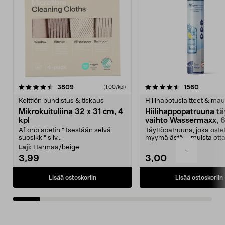
4.5viidestä
arvostelut
4.5viidestä
arvostel
3809
1560
(1,00/kpl)
tähdestä
t
Keittiön puhdistus & tiskaus
Hiilihapotuslaitteet & mau
Mikrokuituliina 32 x 31 cm, 4
Hiilihappopatruuna tä
kpl
vaihto Wassermaxx, 6
Aftonbladetin "itsestään selvä
Täyttöpatruuna, joka ost
suosikki" siiv...
myymälästä – muista ott
patruuna mukaasi m...
Laji:
Harmaa/beige
-
3,99
3,00
Lisää ostoskoriin
Lisää ostoskoriin