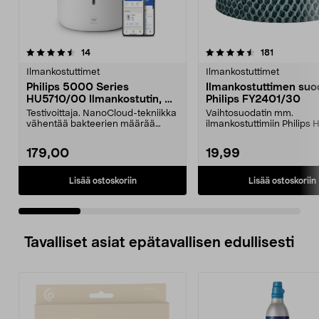
4.5 viidestä
arvostelut
4.5 viidestä
arvostelut
14
181
tähdestä
t
Ilmankostuttimet
Ilmankostuttimet
Philips 5000 Series
Ilmankostuttimen suo
HU5710/00 Ilmankostutin, 56
Philips FY2401/30
m2
Testivoittaja. NanoCloud-tekniikka
Vaihtosuodatin mm.
vähentää bakteerien määrää
ilmankostuttimiin Philips 
ilmassa jopa 99 pr...
HU4813. Parhaan suoritusk
179,00
19,99
Lisää ostoskoriin
Lisää ostoskoriin
Tavalliset asiat epätavallisen edullisesti