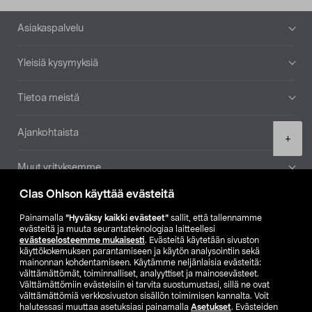
Alatunniste
Asiakaspalvelu
Yleisiä kysymyksiä
Tietoa meistä
Ajankohtaista
Product
+
quantity
Muut yrityksemme
Clas Ohlson käyttää evästeitä
Etsi myymälä
Painamalla
”Hyväksy kaikki evästeet”
sallit, että tallennamme
evästeitä ja muuta seurantateknologiaa laitteellesi
SE
NO
FI
evästeselosteemme mukaisesti
. Evästeitä käytetään sivuston
käyttökokemuksen parantamiseen ja käytön analysointiin sekä
FI
SV
mainonnan kohdentamiseen. Käytämme neljänlaisia evästeitä:
välttämättömät, toiminnalliset, analyyttiset ja mainosevästeet.
Välttämättömiin evästeisiin ei tarvita suostumustasi, sillä ne ovat
välttämättömiä verkkosivuston sisällön toimimisen kannalta. Voit
halutessasi muuttaa asetuksiasi painamalla
Asetukset
. Evästeiden