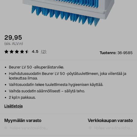
29,95
(sis. ALV:n)
4.5
(
2
)
Tuotenro:
36-9585
Beurer LV 50 -alkuperäistarvike.
Haihdutussuodatin Beurer LV 50 -pöytätuulettimeen, joka viilentää ja
kosteuttaa ilmaa.
Vaihtosuodatin tekee tuulettimesta hygieenisen käyttää.
Vaihda suodatin säännöllisesti – säilytä teho.
2 kpl:n pakkaus.
Lisätietoja
Myymälän varasto
Verkkokaupan varasto
Hakee varastosaldoa...
Hakee varastosaldoa...