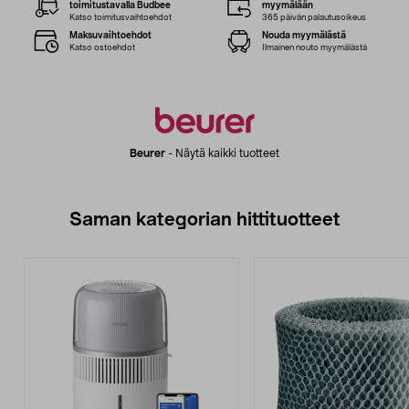
toimitustavalla Budbee
myymälään
Katso toimitusvaihtoehdot
365 päivän palautusoikeus
Maksuvaihtoehdot
Nouda myymälästä
Katso ostoehdot
Ilmainen nouto myymälästä
Beurer
-
Näytä kaikki tuotteet
Saman kategorian hittituotteet