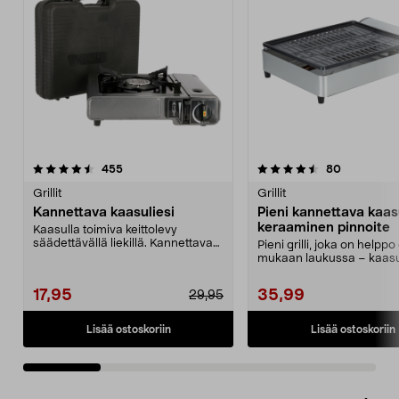
4.5 viidestä
arvostelut
4.5 viidestä
arvostelut
455
80
tähdestä
t
Grillit
Grillit
Kannettava kaasuliesi
Pieni kannettava kaasu
keraaminen pinnoite
Kaasulla toimiva keittolevy
säädettävällä liekillä. Kannettava
Pieni grilli, joka on helppo
kaasuliesi ruoan ...
mukaan laukussa – kaasu
MSF-1A myydään e...
17,95
35,99
29,95
Lisää ostoskoriin
Lisää ostoskoriin