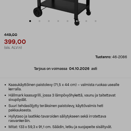
449,00
399,00
(sis. ALV:n)
Tuotenro:
46-2086
Tarjous on voimassa
04.10.2026
asti
Kaasukäyttöinen paistolevy (71,5 x 44 cm) – valmista ruokaa usealle
kerralla.
Hällmark kaasugrilli, jossa 3 lämpövyöhykettä, vaunu ja taitettavat
sivupöydät.
Suuri tehdasöljytty teräksinen paistolevy, käyttövalmis heti
pakkauksesta.
Hyllytaso ja laatikko tavaroiden säilytykseen sekä irrotettava
rasvankeräin.
Mitat: 133 x 59,3 x 91,1 cm. Säädin, letku ja suojapeite sisältyvät.