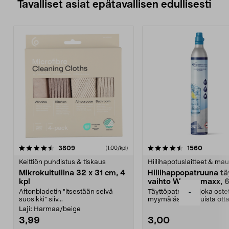
Tavalliset asiat epätavallisen edullisesti
4.5viidestä
arvostelut
4.5viidestä
arvostel
3809
1560
(1,00/kpl)
tähdestä
t
Keittiön puhdistus & tiskaus
Hiilihapotuslaitteet & mau
Mikrokuituliina 32 x 31 cm, 4
Hiilihappopatruuna tä
kpl
vaihto Wassermaxx, 6
Aftonbladetin "itsestään selvä
Täyttöpatruuna, joka ost
-
suosikki" siiv...
myymälästä – muista ott
patruuna mukaasi m...
Laji:
Harmaa/beige
3,99
3,00