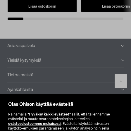
Lisää ostoskoriin
Lisää ostoskoriin
Alatunniste
Asiakaspalvelu
Yleisiä kysymyksiä
Tietoa meistä
Product
+
quantity
Ajankohtaista
Clas Ohlson käyttää evästeitä
Muut yrityksemme
Painamalla
”Hyväksy kaikki evästeet”
sallit, että tallennamme
Etsi myymälä
evästeitä ja muuta seurantateknologiaa laitteellesi
evästeselosteemme mukaisesti
. Evästeitä käytetään sivuston
käyttökokemuksen parantamiseen ja käytön analysointiin sekä