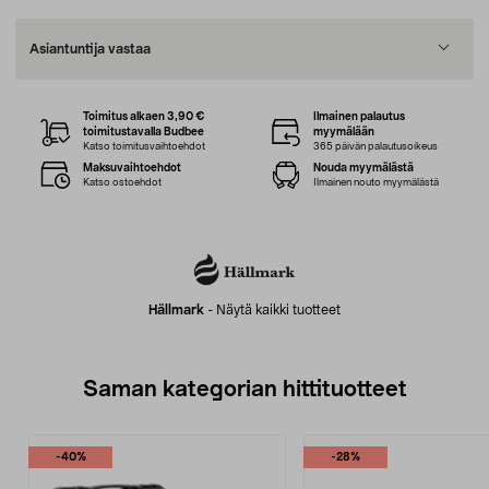
Asiantuntija vastaa
Toimitus alkaen 3,90 €
Ilmainen palautus
toimitustavalla Budbee
myymälään
Katso toimitusvaihtoehdot
365 päivän palautusoikeus
Maksuvaihtoehdot
Nouda myymälästä
Katso ostoehdot
Ilmainen nouto myymälästä
Hällmark
-
Näytä kaikki tuotteet
Saman kategorian hittituotteet
-40%
-28%