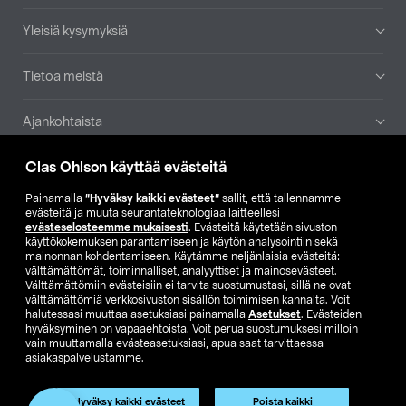
Yleisiä kysymyksiä
Tietoa meistä
Ajankohtaista
Clas Ohlson käyttää evästeitä
Muut yrityksemme
Painamalla
”Hyväksy kaikki evästeet”
sallit, että tallennamme
Etsi myymälä
evästeitä ja muuta seurantateknologiaa laitteellesi
evästeselosteemme mukaisesti
. Evästeitä käytetään sivuston
käyttökokemuksen parantamiseen ja käytön analysointiin sekä
mainonnan kohdentamiseen. Käytämme neljänlaisia evästeitä:
SE
NO
FI
välttämättömät, toiminnalliset, analyyttiset ja mainosevästeet.
Välttämättömiin evästeisiin ei tarvita suostumustasi, sillä ne ovat
FI
SV
välttämättömiä verkkosivuston sisällön toimimisen kannalta. Voit
halutessasi muuttaa asetuksiasi painamalla
Asetukset
. Evästeiden
hyväksyminen on vapaaehtoista. Voit perua suostumuksesi milloin
vain muuttamalla evästeasetuksiasi, apua saat tarvittaessa
asiakaspalvelustamme.
Hyväksy kaikki evästeet
Poista kaikki
Club Clas
Ostoehdot
Tietosuojaseloste