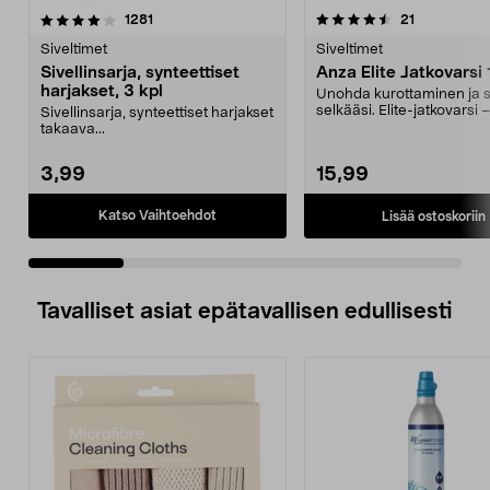
4.5 viidestä
arvostelut
4.0 viidestä
arvostelut
1281
21
tähdestä
t
Siveltimet
Siveltimet
Sivellinsarja, synteettiset
Anza Elite Jatkovarsi
harjakset, 3 kpl
Unohda kurottaminen ja 
selkääsi. Elite-jatkovarsi 
Sivellinsarja, synteettiset harjakset
115 cm:n päähän...
takaava...
3,99
15,99
Katso Vaihtoehdot
Lisää ostoskoriin
Tavalliset asiat epätavallisen edullisesti