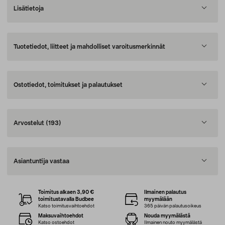
Lisätietoja
Tuotetiedot, liitteet ja mahdolliset varoitusmerkinnät
Ostotiedot, toimitukset ja palautukset
Arvostelut
(193)
Asiantuntija vastaa
Toimitus alkaen 3,90 €
Ilmainen palautus
toimitustavalla Budbee
myymälään
Katso toimitusvaihtoehdot
365 päivän palautusoikeus
Maksuvaihtoehdot
Nouda myymälästä
Katso ostoehdot
Ilmainen nouto myymälästä