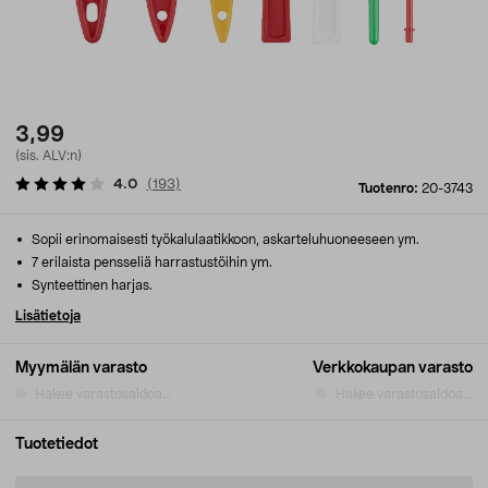
3,99
(sis. ALV:n)
4.0
(
193
)
Tuotenro:
20-3743
Sopii erinomaisesti työkalulaatikkoon, askarteluhuoneeseen ym.
7 erilaista pensseliä harrastustöihin ym.
Synteettinen harjas.
Lisätietoja
Myymälän varasto
Verkkokaupan varasto
Hakee varastosaldoa...
Hakee varastosaldoa...
Tuotetiedot