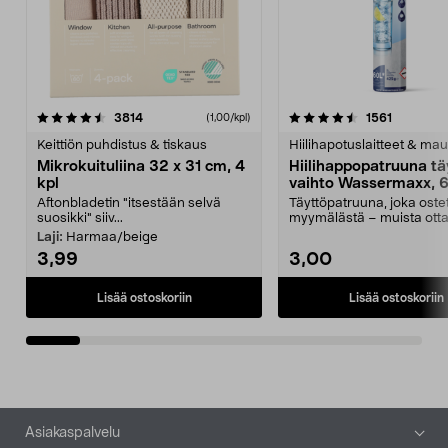
4.5viidestä
arvostelut
4.5viidestä
arvostelu
3814
1561
(1,00/kpl)
tähdestä
t
Keittiön puhdistus & tiskaus
Hiilihapotuslaitteet & mau
Mikrokuituliina 32 x 31 cm, 4
Hiilihappopatruuna tä
kpl
vaihto Wassermaxx, 6
Aftonbladetin "itsestään selvä
Täyttöpatruuna, joka ost
suosikki" siiv...
myymälästä – muista ott
patruuna mukaasi m...
Laji:
Harmaa/beige
3,99
3,00
Lisää ostoskoriin
Lisää ostoskoriin
Alatunniste
Asiakaspalvelu