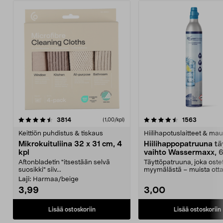
4.5viidestä
arvostelut
4.5viidestä
arvostelu
3814
1563
(1,00/kpl)
tähdestä
t
Keittiön puhdistus & tiskaus
Hiilihapotuslaitteet & mau
Mikrokuituliina 32 x 31 cm, 4
Hiilihappopatruuna tä
kpl
vaihto Wassermaxx, 6
Aftonbladetin "itsestään selvä
Täyttöpatruuna, joka ost
suosikki" siiv...
myymälästä – muista ott
patruuna mukaasi m...
Laji:
Harmaa/beige
3,99
3,00
Lisää ostoskoriin
Lisää ostoskoriin