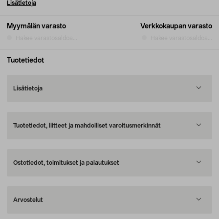
Lisätietoja
Myymälän varasto
Verkkokaupan varasto
Hakee varastosaldoa...
Hakee varastosaldoa...
Tuotetiedot
Lisätietoja
Tuotetiedot, liitteet ja mahdolliset varoitusmerkinnät
Ostotiedot, toimitukset ja palautukset
Arvostelut