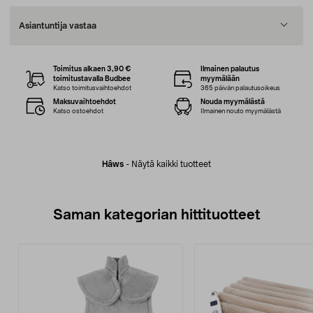
Asiantuntija vastaa
Toimitus alkaen 3,90 €
Ilmainen palautus
toimitustavalla Budbee
myymälään
Katso toimitusvaihtoehdot
365 päivän palautusoikeus
Maksuvaihtoehdot
Nouda myymälästä
Katso ostoehdot
Ilmainen nouto myymälästä
Hâws
-
Näytä kaikki tuotteet
Saman kategorian hittituotteet