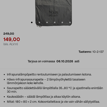
249,00
149,00
(sis. ALV:n)
Tuotenro:
10-2-137
Tarjous on voimassa
06.10.2026
asti
Infrapunalämpöpeitto rentoutumiseen ja palautumiseen kotona.
Hâws-infrapunasaunapeite – 2 lämpövyöhykettä tasaiseen
lämmönjakoon koko keholle.
Saunapeitto säädettävällä lämpötilalla 35…80 °C ja ajastimella enintään
30 min.
Kaukosäädin – säädä lämpötilaa ja aikaa käytön aikana.
Mitat: 180 × 80 × 2 cm. Kokoontaitettava ja vie vain vähän säilytystilaa.