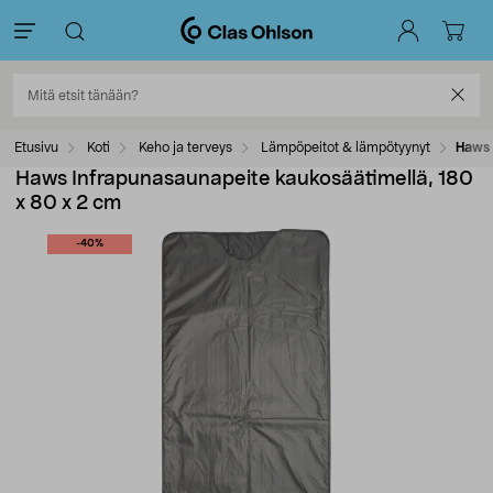
Etusivu
Koti
Keho ja terveys
Lämpöpeitot & lämpötyynyt
Haws 
Haws Infrapunasaunapeite kaukosäätimellä, 180
x 80 x 2 cm
-40%