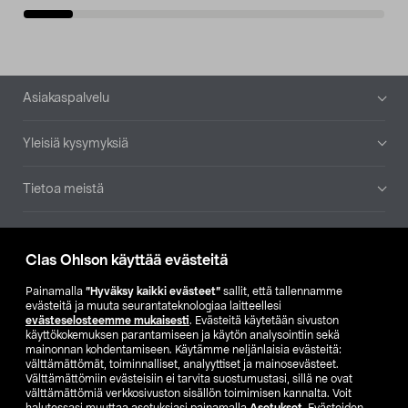
Alatunniste
Asiakaspalvelu
Yleisiä kysymyksiä
Tietoa meistä
Ajankohtaista
Clas Ohlson käyttää evästeitä
Muut yrityksemme
Painamalla
”Hyväksy kaikki evästeet”
sallit, että tallennamme
evästeitä ja muuta seurantateknologiaa laitteellesi
evästeselosteemme mukaisesti
. Evästeitä käytetään sivuston
Etsi myymälä
käyttökokemuksen parantamiseen ja käytön analysointiin sekä
mainonnan kohdentamiseen. Käytämme neljänlaisia evästeitä:
välttämättömät, toiminnalliset, analyyttiset ja mainosevästeet.
SE
NO
FI
Välttämättömiin evästeisiin ei tarvita suostumustasi, sillä ne ovat
välttämättömiä verkkosivuston sisällön toimimisen kannalta. Voit
FI
SV