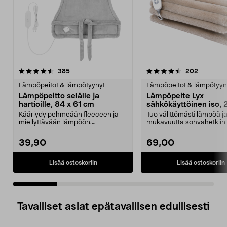
4.5 viidestä
arvostelut
arvostelu
385
202
0.0 viidestä
tähdestä
t
Lämpöpeitot & lämpötyynyt
Lämpöpeitot & lämpötyyn
Lämpöpeitto selälle ja
Lämpöpeite Lyx
hartioille, 84 x 61 cm
sähkökäyttöinen iso, 
150 cm
Kääriydy pehmeään fleeceen ja
Tuo välittömästi lämpöä j
miellyttävään lämpöön.
mukavuutta sohvahetkiin 
Lämpöpeitto hartioille ja s...
iltana. Erityisen su...
39,90
69,00
Lisää ostoskoriin
Lisää ostoskoriin
Tavalliset asiat epätavallisen edullisesti