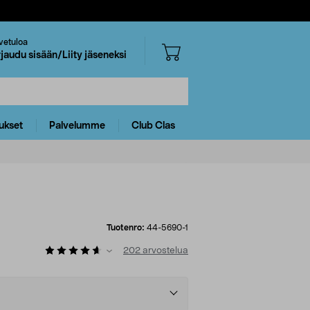
vetuloa
rjaudu sisään/Liity jäseneksi
ukset
Palvelumme
Club Clas
Tuotenro:
44-5690-1
202
arvostelua