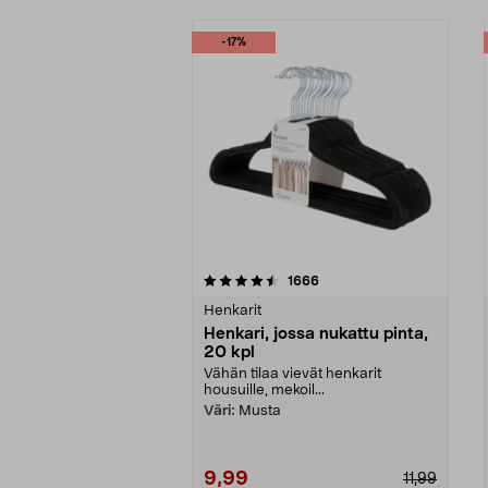
-17%
5viidestä
2.0viidestä
arvostelut
1666
tähdestä
tähdestä
Henkarit
Henkari, jossa nukattu pinta,
20 kpl
Vähän tilaa vievät henkarit
housuille, mekoil...
Väri:
Musta
9,99
11,99