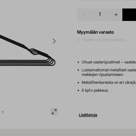
Product
quantity
Myymälän varasto
Hakee varastosaldoa...
Ohuet vaateripustimet – vaatek
Luistamattomat metalliset vaater
mekkojen ripustamiseen.
Metallihenkareista on eri värejä
5 kpl:n pakkaus.
Lisätietoja