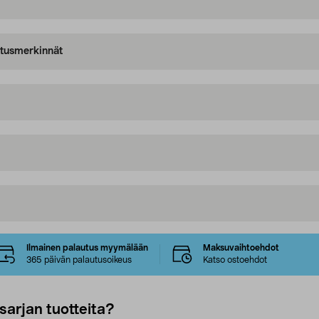
oitusmerkinnät
Ilmainen palautus myymälään
Maksuvaihtoehdot
365 päivän palautusoikeus
Katso ostoehdot
sarjan tuotteita?