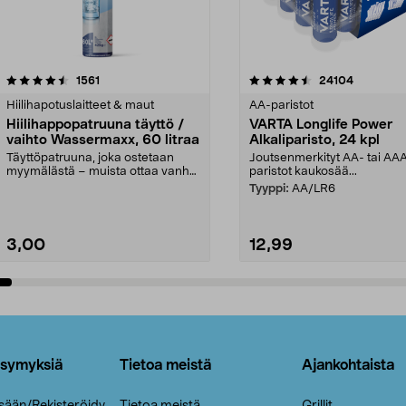
4.5viidestä
arvostelut
4.5viidestä
arvostelut
1561
24104
tähdestä
Hiilihapotuslaitteet & maut
AA-paristot
Hiilihappopatruuna täyttö /
VARTA Longlife Power
vaihto Wassermaxx, 60 litraa
Alkaliparisto, 24 kpl
Täyttöpatruuna, joka ostetaan
Joutsenmerkityt AA- tai AA
myymälästä – muista ottaa vanha
paristot kaukosää...
patruuna mukaasi m...
Tyyppi:
AA/LR6
3,00
12,99
Lisää ostoskoriin
Lisää ostoskoriin
ysymyksiä
Tietoa meistä
Ajankohtaista
isään/Rekisteröidy
Tietoa meistä
Grillit