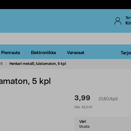
Ter
Ki
Pienrauta
Elektroniikka
Varaosat
Tarjo
it
Henkari metalli, luistamaton, 5 kpl
tamaton, 5 kpl
3,99
(0,80/kpl)
(sis. ALV:n)
Select
Väri
variant
Musta