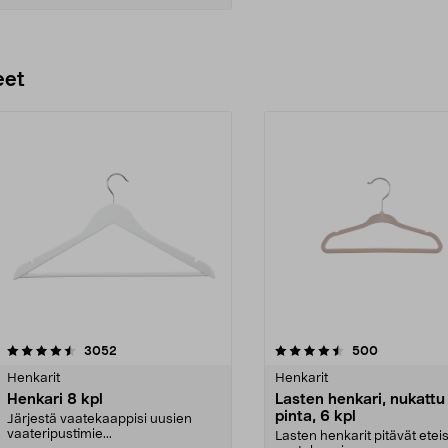
Lisää ostoskoriin
eet
4.5 viidestä
arvostelut
4.5 viidestä
arvostelut
3052
500
tähdestä
Henkarit
Henkarit
Henkari 8 kpl
Lasten henkari, nukattu
pinta, 6 kpl
Järjestä vaatekaappisi uusien
vaateripustimie...
Lasten henkarit pitävät etei