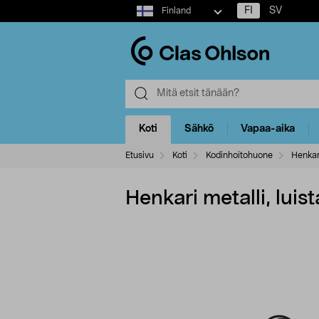
Select
FI
SV
Finland
market
Koti
Sähkö
Vapaa-aika
Etusivu
Koti
Kodinhoitohuone
Henkar
Henkari metalli, luis