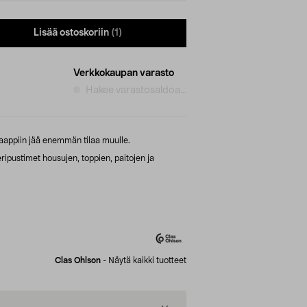
Lisää ostoskoriin
(1)
Verkkokaupan varasto
Hakee varastosaldoa...
aappiin jää enemmän tilaa muulle.
ipustimet housujen, toppien, paitojen ja
.
Clas Ohlson
-
Näytä kaikki tuotteet