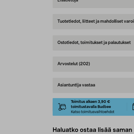
Lisätietoja
Tuotetiedot, liitteet ja mahdolliset var
Ostotiedot, toimitukset ja palautukset
Arvostelut
(202)
Asiantuntija vastaa
Toimitus alkaen 3,90 €
toimitustavalla Budbee
Katso toimitusvaihtoehdot
Haluatko ostaa lisää saman 