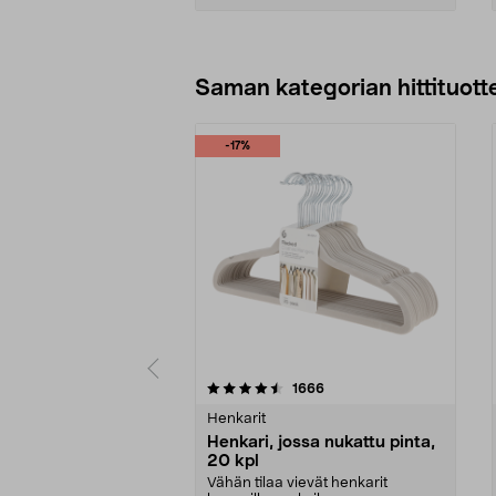
Lisää ostoskoriin
Saman kategorian hittituott
-17%
5 viidestä
4.5 viidestä
arvostelut
1666
tähdestä
tähdestä
Henkarit
Henkari, jossa nukattu pinta,
20 kpl
Vähän tilaa vievät henkarit