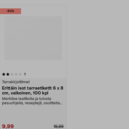
-50%
arvostelut
1
Tarrakirjoittimet
Erittäin isot tarraetiketit 6 x 8
cm, valkoinen, 100 kpl
Merkitse laatikoita ja tulosta
pesuohjeita, reseptejä, osoitteita
ja paljon muut...
9,99
19,99