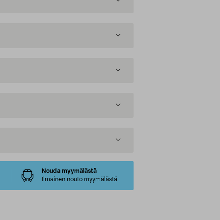
Nouda myymälästä
Ilmainen nouto myymälästä