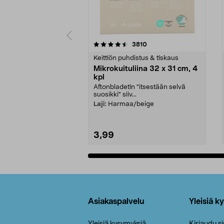
5viidestä
4.5viidestä
arvostelut
3810
tähdestä
tähdestä
Keittiön puhdistus & tiskaus
Mikrokuituliina 32 x 31 cm, 4
kpl
Aftonbladetin "itsestään selvä
suosikki" siiv...
Laji:
Harmaa/beige
3,99
Lisää ostoskoriin
Alatunniste
Asiakaspalvelu
Yleisiä k
Yleisiä kysymyksiä
Kirjaudu s