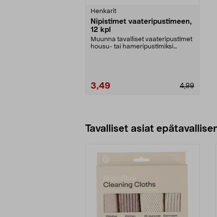
tähdestä
Henkarit
Nipistimet vaateripustimeen,
12 kpl
Muunna tavalliset vaateripustimet
housu- tai hameripustimiksi
näppärillä klipsei...
3,49
4,99
Lisää ostoskoriin
Tavalliset asiat epätavallisen