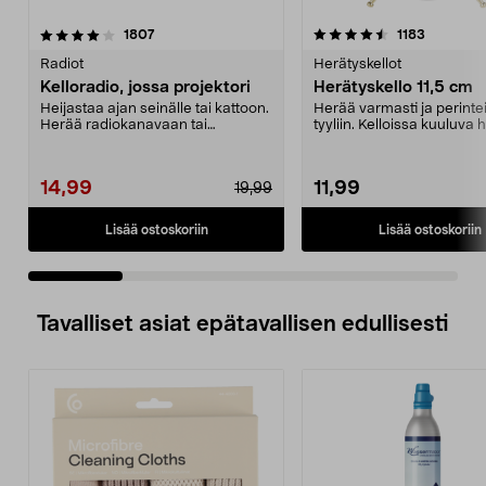
4.5 viidestä
arvostelut
4.0 viidestä
arvostelu
1807
1183
tähdestä
t
Radiot
Herätyskellot
Kelloradio, jossa projektori
Herätyskello 11,5 cm
Heijastaa ajan seinälle tai kattoon.
Herää varmasti ja perint
Herää radiokanavaan tai
tyyliin. Kelloissa kuuluva 
summeriääneen. Kaks...
ääni. Valo. S...
14,99
11,99
19,99
Lisää ostoskoriin
Lisää ostoskoriin
Tavalliset asiat epätavallisen edullisesti