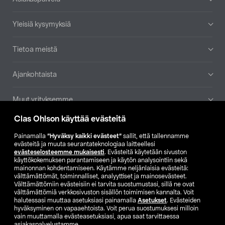
Yleisiä kysymyksiä
Tietoa meistä
Ajankohtaista
Muut yrityksemme
Clas Ohlson käyttää evästeitä
Etsi myymälä
Painamalla
”Hyväksy kaikki evästeet”
sallit, että tallennamme
evästeitä ja muuta seurantateknologiaa laitteellesi
SE
NO
FI
evästeselosteemme mukaisesti
. Evästeitä käytetään sivuston
käyttökokemuksen parantamiseen ja käytön analysointiin sekä
FI
SV
mainonnan kohdentamiseen. Käytämme neljänlaisia evästeitä:
välttämättömät, toiminnalliset, analyyttiset ja mainosevästeet.
Välttämättömiin evästeisiin ei tarvita suostumustasi, sillä ne ovat
välttämättömiä verkkosivuston sisällön toimimisen kannalta. Voit
halutessasi muuttaa asetuksiasi painamalla
Asetukset
. Evästeiden
hyväksyminen on vapaaehtoista. Voit perua suostumuksesi milloin
vain muuttamalla evästeasetuksiasi, apua saat tarvittaessa
asiakaspalvelustamme.