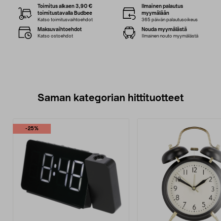
Toimitus alkaen 3,90 €
Ilmainen palautus
toimitustavalla Budbee
myymälään
Katso toimitusvaihtoehdot
365 päivän palautusoikeus
Maksuvaihtoehdot
Nouda myymälästä
Katso ostoehdot
Ilmainen nouto myymälästä
Saman kategorian hittituotteet
-25%