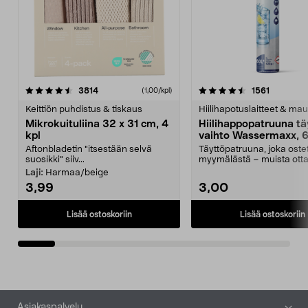
4.5viidestä
arvostelut
4.5viidestä
arvostelu
3814
1561
(1,00/kpl)
tähdestä
t
Keittiön puhdistus & tiskaus
Hiilihapotuslaitteet & mau
Mikrokuituliina 32 x 31 cm, 4
Hiilihappopatruuna tä
kpl
vaihto Wassermaxx, 6
Aftonbladetin "itsestään selvä
Täyttöpatruuna, joka ost
suosikki" siiv...
myymälästä – muista ott
patruuna mukaasi m...
Laji:
Harmaa/beige
3,99
3,00
Lisää ostoskoriin
Lisää ostoskoriin
Alatunniste
Asiakaspalvelu