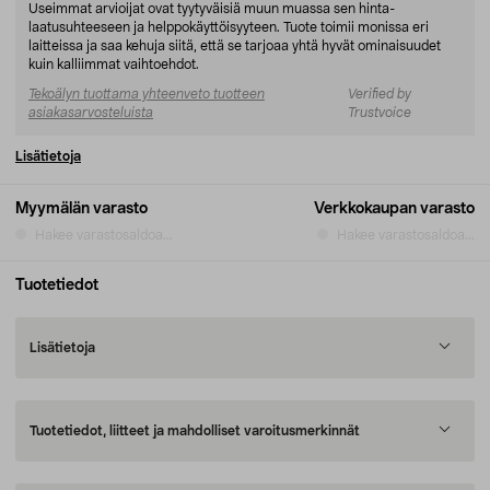
Useimmat arvioijat ovat tyytyväisiä muun muassa sen hinta-
laatusuhteeseen ja helppokäyttöisyyteen. Tuote toimii monissa eri
laitteissa ja saa kehuja siitä, että se tarjoaa yhtä hyvät ominaisuudet
kuin kalliimmat vaihtoehdot.
Tekoälyn tuottama yhteenveto tuotteen
Verified by
asiakasarvosteluista
Trustvoice
Lisätietoja
Myymälän varasto
Verkkokaupan varasto
Hakee varastosaldoa...
Hakee varastosaldoa...
Tuotetiedot
Lisätietoja
Tuotetiedot, liitteet ja mahdolliset varoitusmerkinnät