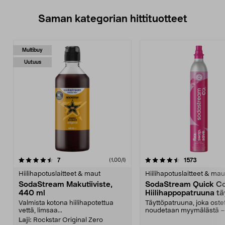
Saman kategorian hittituotteet
Multibuy
Uutuus
4.5 viidestä
arvostelut
4.5 viidestä
arvostelu
7
1573
(1,00/l)
tähdestä
t
Hiilihapotuslaitteet & maut
Hiilihapotuslaitteet & mau
SodaStream Makutiiviste,
SodaStream Quick C
440 ml
Hiilihappopatruuna tä
vaihto, 60 litraa
Valmista kotona hiilihapotettua
Täyttöpatruuna, joka oste
vettä, limsaa...
noudetaan myymälästä –
ottaa vanha patr...
Laji:
Rockstar Original Zero