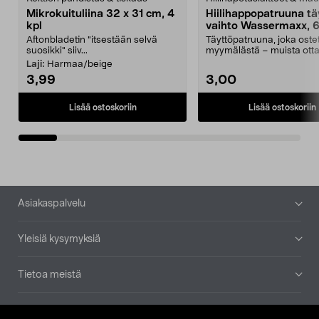
Mikrokuituliina 32 x 31 cm, 4
Hiilihappopatruuna tä
kpl
vaihto Wassermaxx, 6
Aftonbladetin "itsestään selvä
Täyttöpatruuna, joka ost
suosikki" siiv...
myymälästä – muista ott
patruuna mukaasi m...
Laji:
Harmaa/beige
3,99
3,00
Lisää ostoskoriin
Lisää ostoskoriin
Alatunniste
Asiakaspalvelu
Yleisiä kysymyksiä
Tietoa meistä
Ajankohtaista