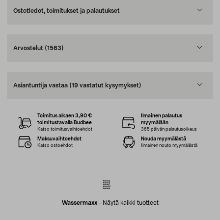
Ostotiedot, toimitukset ja palautukset
Arvostelut
(1563)
Asiantuntija vastaa
(19 vastatut kysymykset)
Toimitus alkaen 3,90 €
Ilmainen palautus
toimitustavalla Budbee
myymälään
Katso toimitusvaihtoehdot
365 päivän palautusoikeus
Maksuvaihtoehdot
Nouda myymälästä
Katso ostoehdot
Ilmainen nouto myymälästä
Wassermaxx
-
Näytä kaikki tuotteet