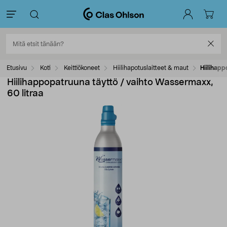
Etusivu
Koti
Keittiökoneet
Hiilihapotuslaitteet & maut
Hiilihapp
Hiilihappopatruuna täyttö / vaihto Wassermaxx,
60 litraa