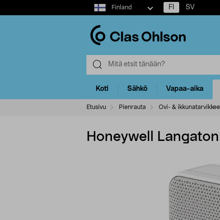
Select
FI
SV
Finland
market
Koti
Sähkö
Vapaa-aika
Etusivu
Pienrauta
Ovi- & ikkunatarvikkee
Honeywell Langaton 