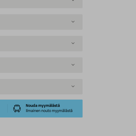
Nouda myymälästä
Ilmainen nouto myymälästä