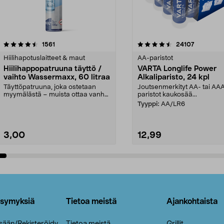
4.5viidestä
arvostelut
4.5viidestä
arvostelut
1561
24107
tähdestä
Hiilihapotuslaitteet & maut
AA-paristot
Hiilihappopatruuna täyttö /
VARTA Longlife Power
vaihto Wassermaxx, 60 litraa
Alkaliparisto, 24 kpl
Täyttöpatruuna, joka ostetaan
Joutsenmerkityt AA- tai AA
myymälästä – muista ottaa vanha
paristot kaukosää...
patruuna mukaasi m...
Tyyppi:
AA/LR6
3,00
12,99
Lisää ostoskoriin
Lisää ostoskoriin
ysymyksiä
Tietoa meistä
Ajankohtaista
isään/Rekisteröidy
Tietoa meistä
Grillit