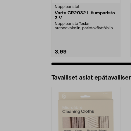
tähdestä
tähdestä
Nappiparistot
Varta CR2032 Litiumparisto
3 V
Nappiparisto Teslan
autonavaimiin, paristokäyttöisiin
kynttilöihin, sekuntikello...
3,99
Lisää ostoskoriin
Tavalliset asiat epätavallisen