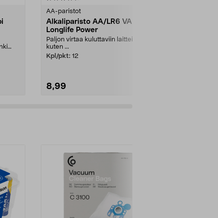
tähdestä
tähdestä
AA-paristot
AA-paristot
i
Alkaliparisto AA/LR6 VARTA
Alkalipari
Longlife Power
Longlife Po
Paljon virtaa kuluttaviin laitteisiin,
Paljon virtaa k
nki
kuten ...
kuten ...
Kpl/pkt:
12
Kpl/pkt:
4
8,99
4,99
Lisää ostoskoriin
Lisää