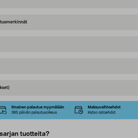
oitusmerkinnät
kset)
Ilmainen palautus myymälään
Maksuvaihtoehdot
365 päivän palautusoikeus
Katso ostoehdot
sarjan tuotteita?