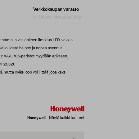
Verkkokaupan varasto
Hakee varastosaldoa...
antama ja visuaalinen ilmoitus LED-valolla.
llo, jossa helppo ja nopea asennus.
 4 x AA/LR06-paristot myydään erikseen.
 CR2032).
mutta ovikelloon voi liittää jopa kaksi
Honeywell
-
Näytä kaikki tuotteet