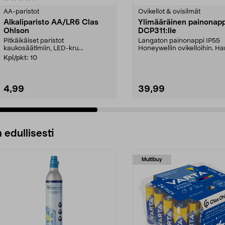
tähdestä
AA-paristot
Ovikellot & ovisilmät
Alkaliparisto AA/LR6 Clas
Ylimääräinen painonapp
Ohlson
DCP311:lle
Pitkäikäiset paristot
Langaton painonappi IP55
kaukosäätimiin, LED-kru...
Honeywellin ovikelloihin. Ha
oma painike jokaiselle ...
Kpl/pkt:
10
4,99
39,99
Lisää ostoskoriin
Lisää ostoskoriin
 edullisesti
Multibuy