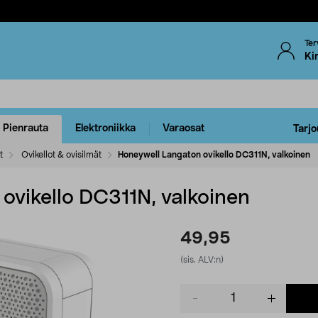
Ter
Ki
Pienrauta
Elektroniikka
Varaosat
Tarjo
t
Ovikellot & ovisilmät
Honeywell Langaton ovikello DC311N, valkoinen
ovikello DC311N, valkoinen
49,95
(sis. ALV:n)
Product
quantity