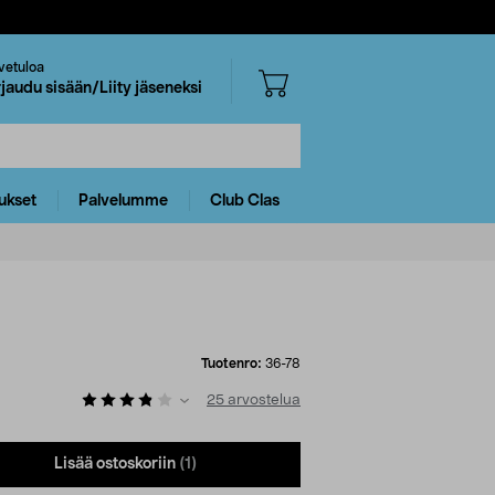
vetuloa
rjaudu sisään/Liity jäseneksi
ukset
Palvelumme
Club Clas
Tuotenro:
36-78
25
arvostelua
Lisää ostoskoriin
(1)