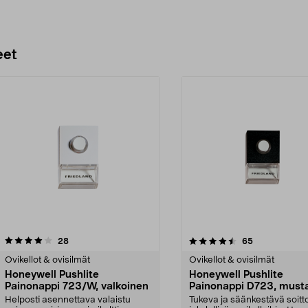
eet
4.5 viidestä
arvostelut
3.0 viidestä
arvostelut
28
65
tähdestä
Ovikellot & ovisilmät
Ovikellot & ovisilmät
Honeywell Pushlite
Honeywell Pushlite
Painonappi 723/W, valkoinen
Painonappi D723, must
Helposti asennettava valaistu
Tukeva ja säänkestävä soitt