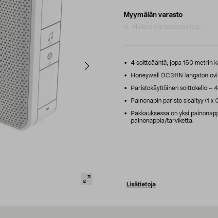
Myymälän varasto
Hakee varastosaldoa...
4 soittoääntä, jopa 150 metrin k
Honeywell DC311N langaton ovike
Paristokäyttöinen soittokello –
Painonapin paristo sisältyy (1 x
Pakkauksessa on yksi painonappi, 
painonappia/tarviketta.
Lisätietoja