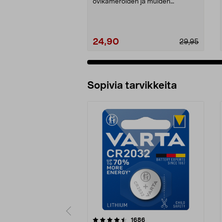
ovikameroiden ja muiden
yhteensopivien Ring-laitteiden...
24,90
29,95
Sopivia tarvikkeita
5viidestä
4.5viidestä
arvostelut
1686