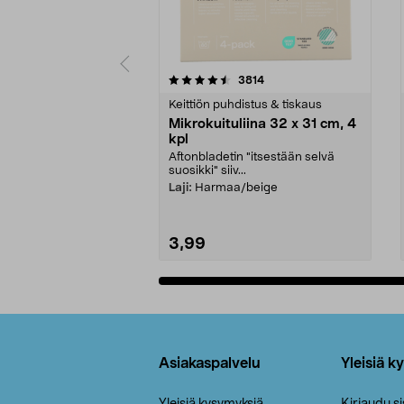
5viidestä
4.5viidestä
arvostelut
3814
tähdestä
tähdestä
Keittiön puhdistus & tiskaus
Mikrokuituliina 32 x 31 cm, 4
kpl
Aftonbladetin "itsestään selvä
suosikki" siiv...
Laji:
Harmaa/beige
3,99
Lisää ostoskoriin
Alatunniste
Asiakaspalvelu
Yleisiä k
Yleisiä kysymyksiä
Kirjaudu s