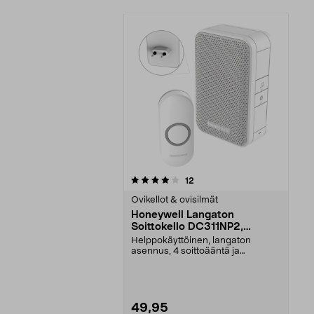
0viidestä
arvostelut
12
tähdestä
Ovikellot & ovisilmät
Honeywell Langaton
Soittokello DC311NP2,
valkoinen
Helppokäyttöinen, langaton
asennus, 4 soittoääntä ja
merkkivalo. Honeywell DC311...
49,95