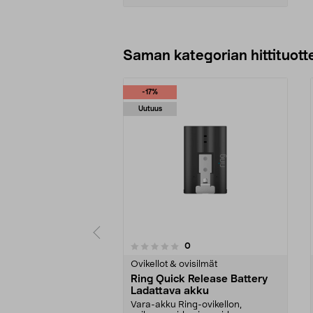
Lisää ostoskoriin
Saman kategorian hittituott
-17%
Uutuus
4.0 viidestä
arvostelut
0
0 viidestä
tähdestä
tähdestä
Ovikellot & ovisilmät
Ring Quick Release Battery
Ladattava akku
Vara-akku Ring-ovikellon,