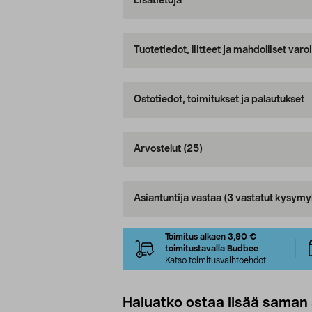
Lisätietoja
Tuotetiedot, liitteet ja mahdolliset var
Ostotiedot, toimitukset ja palautukset
Arvostelut
(25)
Asiantuntija vastaa
(3 vastatut kysymy
Toimitus alkaen 3,90 €
toimitustavalla Budbee
Katso toimitusvaihtoehdot
Haluatko ostaa lisää saman 