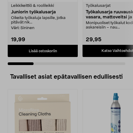
tähdestä
t
Leikkikeittiö & roolileikki
Työkalusarjat
Juniorin työkalusarja
Työkalusarja ruuvausk
vasara, mattoveitsi ja 
Oikeita työkaluja lapsille, jotka
39 osaa
pitävät nik...
Monipuoliset työkalut kod
askareisiin – nau...
Väri:
Sininen
19,99
29,95
Katso Vaihtoehdo
Lisää ostoskoriin
Tavalliset asiat epätavallisen edullisesti