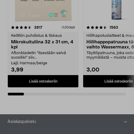
4.5viidestä
arvostelut
4.5viidestä
arvostelu
3817
1563
(1,00/kpl)
tähdestä
t
Keittiön puhdistus & tiskaus
Hiilihapotuslaitteet & mau
Mikrokuituliina 32 x 31 cm, 4
Hiilihappopatruuna tä
kpl
vaihto Wassermaxx, 6
Aftonbladetin "itsestään selvä
Täyttöpatruuna, joka ost
suosikki" siiv...
myymälästä – muista ott
patruuna mukaasi m...
Laji:
Harmaa/beige
3,99
3,00
Lisää ostoskoriin
Lisää ostoskoriin
Alatunniste
Asiakaspalvelu