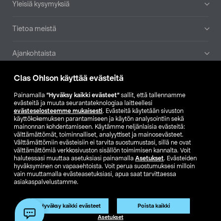
Yleisiä kysymyksiä
Tietoa meistä
Ajankohtaista
Clas Ohlson käyttää evästeitä
Muut yrityksemme
Painamalla
”Hyväksy kaikki evästeet”
sallit, että tallennamme
Etsi myymälä
evästeitä ja muuta seurantateknologiaa laitteellesi
evästeselosteemme mukaisesti
. Evästeitä käytetään sivuston
käyttökokemuksen parantamiseen ja käytön analysointiin sekä
mainonnan kohdentamiseen. Käytämme neljänlaisia evästeitä:
SE
NO
FI
välttämättömät, toiminnalliset, analyyttiset ja mainosevästeet.
Välttämättömiin evästeisiin ei tarvita suostumustasi, sillä ne ovat
FI
SV
välttämättömiä verkkosivuston sisällön toimimisen kannalta. Voit
halutessasi muuttaa asetuksiasi painamalla
Asetukset
. Evästeiden
hyväksyminen on vapaaehtoista. Voit perua suostumuksesi milloin
vain muuttamalla evästeasetuksiasi, apua saat tarvittaessa
asiakaspalvelustamme.
Hyväksy kaikki evästeet
Poista kaikki
Club Clas
Ostoehdot
Tietosuojaseloste
Asetukset
Näytä hinnat ilman ALV:a