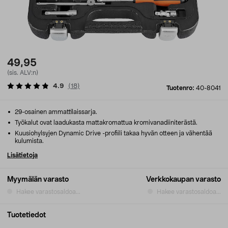
49,95
(sis. ALV:n)
4.9
(
18
)
Tuotenro:
40-8041
29-osainen ammattilaissarja.
Työkalut ovat laadukasta mattakromattua kromivanadiiniterästä.
Kuusiohylsyjen Dynamic Drive -profiili takaa hyvän otteen ja vähentää
kulumista.
Lisätietoja
Myymälän varasto
Verkkokaupan varasto
Hakee varastosaldoa...
Hakee varastosaldoa...
Tuotetiedot