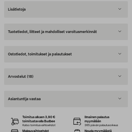
Lisätietoja
Tuotetiedot, liitteet ja mahdolliset varoitusmerkinnät
Ostotiedot, toimitukset ja palautukset
Arvostelut
(18)
Asiantuntija vastaa
Toimitus alkaen 3,90 €
Ilmainen palautus
toimitustavalla Budbee
myymälään
Katso toimitusvaihtoehdot
365 päivän palautusoikeus
Maksuvaihtoehdot
Nouda myymälästä