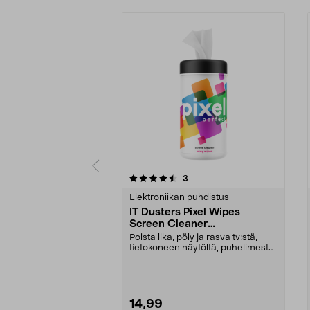
5viidestä
4.0viidestä
arvostelut
3
tähdestä
tähdestä
Elektroniikan puhdistus
IT Dusters Pixel Wipes
Screen Cleaner
Puhdistuspyyhkeet
Poista lika, pöly ja rasva tv:stä,
tietokoneen näytöltä, puhelimesta
ja tabletis...
14,99