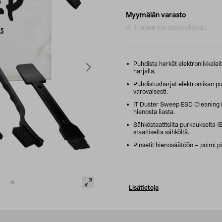
Myymälän varasto
Hakee varastosaldoa...
Puhdista herkät elektroniikkalaitt
harjalla.
Puhdistusharjat elektroniikan puh
varovaisesti.
IT Duster Sweep ESD Cleaning B
hienosta liasta.
Sähköstaattisilta purkaukselta (
staattiselta sähköltä.
Pinsetit hienosäätöön – poimi pi
Lisätietoja