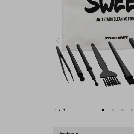
1
/
5