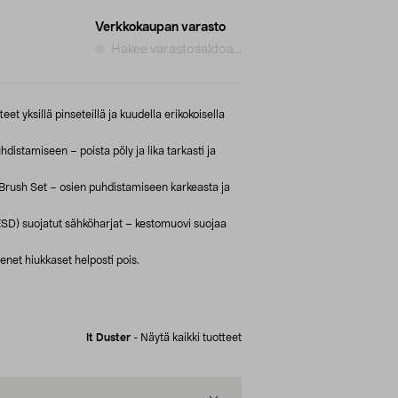
Verkkokaupan varasto
Hakee varastosaldoa...
eet yksillä pinseteillä ja kuudella erikokoisella
distamiseen – poista pöly ja lika tarkasti ja
rush Set – osien puhdistamiseen karkeasta ja
ESD) suojatut sähköharjat – kestomuovi suojaa
enet hiukkaset helposti pois.
It Duster
-
Näytä kaikki tuotteet