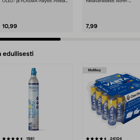
OLED- ja PLASMA-näytöt. Poista
hellävaraisesti. North-
häiritsevät tah...
puhdistusliinat universal...
10,99
7,99
 edullisesti
Multibuy
4.5viidestä
arvostelut
4.5viidestä
arvostelut
1561
24104