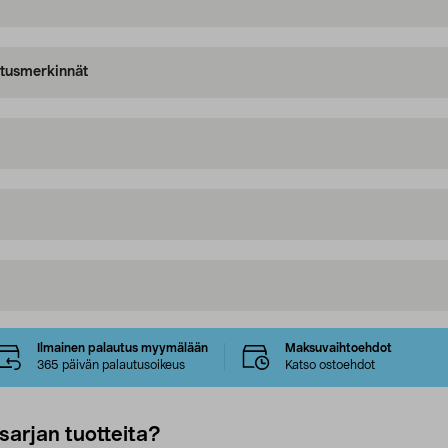
oitusmerkinnät
Ilmainen palautus myymälään
Maksuvaihtoehdot
365 päivän palautusoikeus
Katso ostoehdot
sarjan tuotteita?