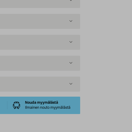
Nouda myymälästä
Ilmainen nouto myymälästä