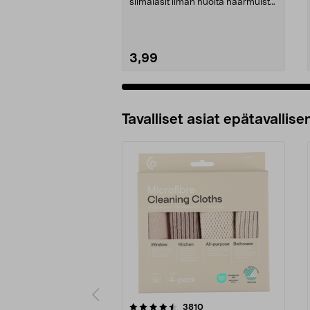
silmälasit ilman huolta naarmuista
ja raidoi...
3,99
Tavalliset asiat epätavallisen
5viidestä
4.5viidestä
arvostelut
3810