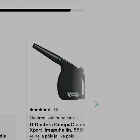
Lisää ostoskoriin
5.0 viidestä
arvostelut
4.5
15
1
tähdestä
tähdestä
Elektroniikan puhdistus
Pölynimurit
IT Dusters CompuCleaner
Pölypuhallin
Xpert Ilmapuhallin, 550 W
suutinta, 1
i ja
Puhalla pöly ja lika pois
Puhdistaa ele