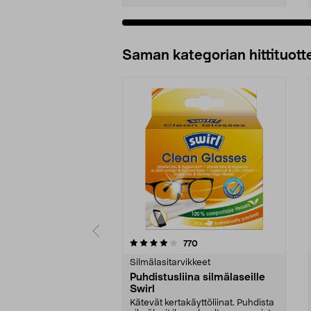
Lisää ostoskoriin
Saman kategorian hittituott
0 viidestä
4.5 viidestä
arvostelut
770
tähdestä
tähdestä
Silmälasitarvikkeet
Puhdistusliina silmälaseille
Swirl
Kätevät kertakäyttöliinat. Puhdista