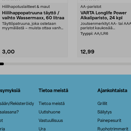
tähdestä
Hiilihapotuslaitteet & maut
AA-paristot
Hiilihappopatruuna täyttö /
VARTA Longlife Power
vaihto Wassermaxx, 60 litraa
Alkaliparisto, 24 kpl
Täyttöpatruuna, joka ostetaan
Joutsenmerkityt AA- tai AA
myymälästä – muista ottaa vanha
paristot kaukosää...
patruuna mukaasi m...
Tyyppi:
AA/LR6
3,00
12,99
Lisää ostoskoriin
Lisää ostoskoriin
ysymyksiä
Tietoa meistä
Ajankohtaista
isään/Rekisteröidy
Tietoa meistä
Grillit
 salasana?
Uutishuone
Säilytys
ot
Vastuullisuus
Painepesurit
ria
Ura
Ruohotrimmerit