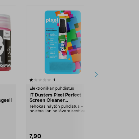
arvostelut
1
tähdestä
Elektroniikan puhdistus
IT Dusters Pixel Perfect
geeli
Screen Cleaner
Näytönpuhdistussuihke 40
Tehokas näytön puhdistus –
ml
poistaa lian hellävaraisesti aroilta
.
pinnoilta. IT Du...
7,90