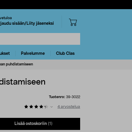
vetuloa
rjaudu sisään/Liity jäseneksi
ukset
Palvelumme
Club Clas
ikan puhdistamiseen
hdistamiseen
Tuotenro:
39-3022
4
arvostelua
Lisää ostoskoriin
(1)