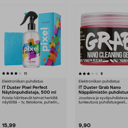
3.0viidestä
arvostelut
1.0viidestä
arvostelut
11
6
tähdestä
Elektroniikan puhdistus
Elektroniikan puhdistus
IT Duster Pixel Perfect
IT Duster Grab Nano
Näytönpuhdistaja, 500 ml
Näppäimistön puhdistus
Poista häiritsevät tahrat herkiltä
Joustava ja syväpuhdistava
näytöiltä – tv, tietokone, puhelin
tunkeutuva puhdistusgeeli
jne. IT Du...
hankalapääsyisiin paikkoihi..
15,99
9,90