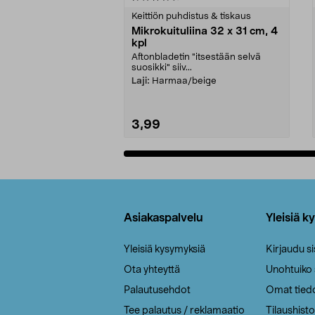
tähdestä
tähdestä
Keittiön puhdistus & tiskaus
Mikrokuituliina 32 x 31 cm, 4
kpl
Aftonbladetin "itsestään selvä
suosikki" siiv...
Laji:
Harmaa/beige
3,99
Lisää ostoskoriin
Alatunniste
Asiakaspalvelu
Yleisiä k
Yleisiä kysymyksiä
Kirjaudu s
Ota yhteyttä
Unohtuiko
Palautusehdot
Omat tied
Tee palautus / reklamaatio
Tilaushisto