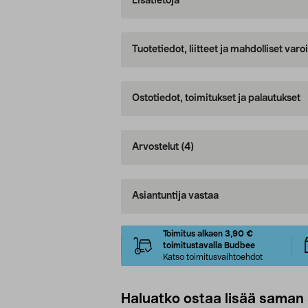
Lisätietoja
Tuotetiedot, liitteet ja mahdolliset var
Ostotiedot, toimitukset ja palautukset
Arvostelut
(4)
Asiantuntija vastaa
Toimitus alkaen 3,90 €
toimitustavalla Budbee
Katso toimitusvaihtoehdot
Haluatko ostaa lisää saman 