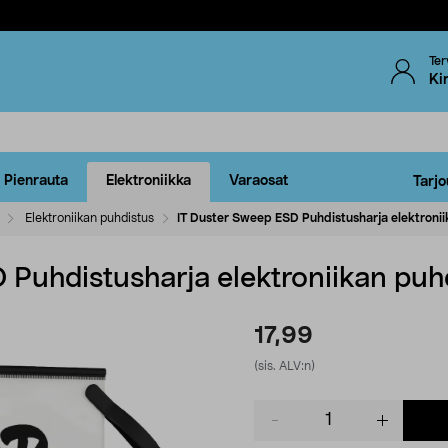
Ter
Ki
Pienrauta
Elektroniikka
Varaosat
Tarjo
Elektroniikan puhdistus
IT Duster Sweep ESD Puhdistusharja elektroni
 Puhdistusharja elektroniikan pu
17,99
(sis. ALV:n)
Product
quantity