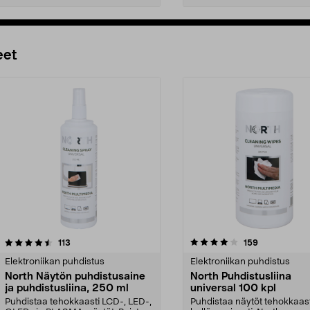
Lisää ostoskoriin
Lisää ostoskoriin
eet
4.0 viidestä
arvostelut
4.5 viidestä
arvostelut
113
159
tähdestä
Elektroniikan puhdistus
Elektroniikan puhdistus
North Näytön puhdistusaine
North Puhdistusliina
ja puhdistusliina, 250 ml
universal 100 kpl
Puhdistaa tehokkaasti LCD-, LED-,
Puhdistaa näytöt tehokkaast