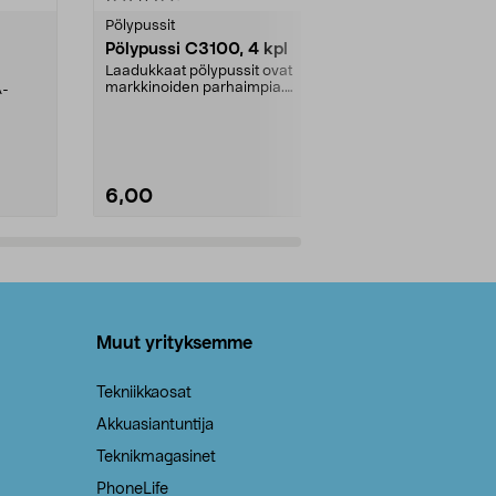
tähdestä
tähdestä
Pölypussit
Kierrätys & ro
Pölypussi C3100, 4 kpl
Roskapussi,
kahvat, 30 l
Laadukkaat pölypussit ovat
markkinoiden parhaimpia.
A-
Testivoittaja 
Kestävä, jopa 50 % suurempi ...
roskapussi u
Roskapussi, jo
6,00
2,00
Lisää ostoskoriin
Lisää
Muut yrityksemme
Tekniikkaosat
Akkuasiantuntija
Teknikmagasinet
PhoneLife