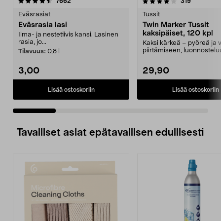
4.0 viidestä
arvostelut
4.5 viidestä
arvostelut
7662
319
tähdestä
t
Eväsrasiat
Tussit
Eväsrasia lasi
Twin Marker Tussit
kaksipäiset, 120 kpl
Ilma- ja nestetiivis kansi. Lasinen
rasia, jo...
Kaksi kärkeä – pyöreä ja v
piirtämiseen, luonnostelu
Tilavuus:
0,8 l
värittämiseen. ...
3,00
29,90
Lisää ostoskoriin
Lisää ostoskoriin
Tavalliset asiat epätavallisen edullisesti