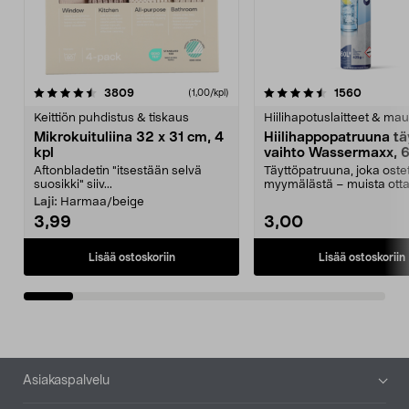
4.5viidestä
arvostelut
4.5viidestä
arvostel
3809
1560
(1,00/kpl)
tähdestä
t
Keittiön puhdistus & tiskaus
Hiilihapotuslaitteet & mau
Mikrokuituliina 32 x 31 cm, 4
Hiilihappopatruuna tä
kpl
vaihto Wassermaxx, 6
Aftonbladetin "itsestään selvä
Täyttöpatruuna, joka ost
suosikki" siiv...
myymälästä – muista ott
patruuna mukaasi m...
Laji:
Harmaa/beige
3,99
3,00
Lisää ostoskoriin
Lisää ostoskoriin
Alatunniste
Asiakaspalvelu