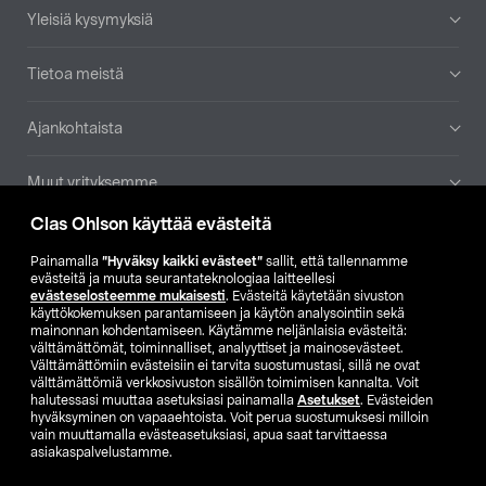
Yleisiä kysymyksiä
Tietoa meistä
Ajankohtaista
Muut yrityksemme
Clas Ohlson käyttää evästeitä
Etsi myymälä
Painamalla
”Hyväksy kaikki evästeet”
sallit, että tallennamme
evästeitä ja muuta seurantateknologiaa laitteellesi
SE
NO
FI
evästeselosteemme mukaisesti
. Evästeitä käytetään sivuston
käyttökokemuksen parantamiseen ja käytön analysointiin sekä
FI
SV
mainonnan kohdentamiseen. Käytämme neljänlaisia evästeitä:
välttämättömät, toiminnalliset, analyyttiset ja mainosevästeet.
Välttämättömiin evästeisiin ei tarvita suostumustasi, sillä ne ovat
välttämättömiä verkkosivuston sisällön toimimisen kannalta. Voit
halutessasi muuttaa asetuksiasi painamalla
Asetukset
. Evästeiden
hyväksyminen on vapaaehtoista. Voit perua suostumuksesi milloin
vain muuttamalla evästeasetuksiasi, apua saat tarvittaessa
asiakaspalvelustamme.
Club Clas
Ostoehdot
Tietosuojaseloste