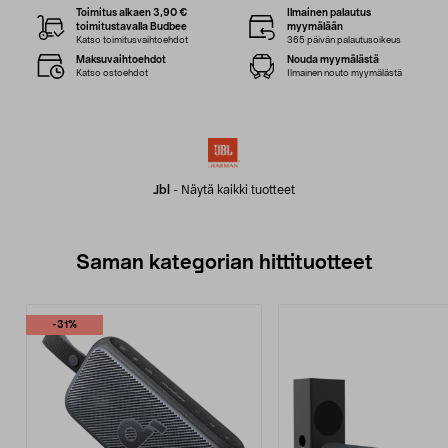
Toimitus alkaen 3,90 €
Ilmainen palautus
toimitustavalla Budbee
myymälään
Katso toimitusvaihtoehdot
365 päivän palautusoikeus
Maksuvaihtoehdot
Nouda myymälästä
Katso ostoehdot
Ilmainen nouto myymälästä
Jbl
-
Näytä kaikki tuotteet
Saman kategorian hittituotteet
-31%