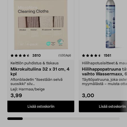
4.5viidestä
arvostelut
4.5viidestä
arvostelu
3810
1561
(1,00/kpl)
tähdestä
t
Keittiön puhdistus & tiskaus
Hiilihapotuslaitteet & mau
Mikrokuituliina 32 x 31 cm, 4
Hiilihappopatruuna tä
kpl
vaihto Wassermaxx, 6
Aftonbladetin "itsestään selvä
Täyttöpatruuna, joka ost
suosikki" siiv...
myymälästä – muista ott
patruuna mukaasi m...
Laji:
Harmaa/beige
3,99
3,00
Lisää ostoskoriin
Lisää ostoskoriin