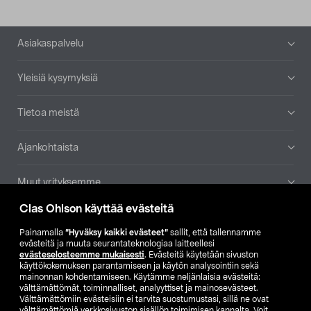
Alatunniste
Asiakaspalvelu
Yleisiä kysymyksiä
Tietoa meistä
Ajankohtaista
Muut yrityksemme
Clas Ohlson käyttää evästeitä
Etsi myymälä
Painamalla
”Hyväksy kaikki evästeet”
sallit, että tallennamme
evästeitä ja muuta seurantateknologiaa laitteellesi
SE
NO
FI
evästeselosteemme mukaisesti
. Evästeitä käytetään sivuston
käyttökokemuksen parantamiseen ja käytön analysointiin sekä
FI
SV
mainonnan kohdentamiseen. Käytämme neljänlaisia evästeitä:
välttämättömät, toiminnalliset, analyyttiset ja mainosevästeet.
Välttämättömiin evästeisiin ei tarvita suostumustasi, sillä ne ovat
välttämättömiä verkkosivuston sisällön toimimisen kannalta. Voit