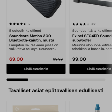
4.0 viidestä
arvostelut
4.0 viidestä
arvostelut
2
39
tähdestä
t
Bluetooth-kaiuttimet
Soundbarit & tv-kaiuttime
Soundcore Motion 300
Exibel SE04PD Soundb
Bluetooth-kaiutin, musta
subwoofer
Langaton Hi-Res-ääni, jossa on
Muunna olohuone kotiteat
vaikuttava selkeys. Souncore
tehokkaalla bassolla. Ko
Motion 300 – äänen m...
Exibel-soundbar –...
69,00
99,00
99,99
Lisää ostoskoriin
Lisää ostoskoriin
Tavalliset asiat epätavallisen edullisesti