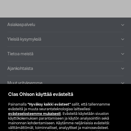
Alatunniste
Asiakaspalvelu
Yleisiä kysymyksiä
Tietoa meistä
Ajankohtaista
Muut yrityksemme
Clas Ohlson käyttää evästeitä
Etsi myymälä
Painamalla
”Hyväksy kaikki evästeet”
sallit, että tallennamme
evästeitä ja muuta seurantateknologiaa laitteellesi
SE
NO
FI
evästeselosteemme mukaisesti
. Evästeitä käytetään sivuston
käyttökokemuksen parantamiseen ja käytön analysointiin sekä
FI
SV
mainonnan kohdentamiseen. Käytämme neljänlaisia evästeitä:
välttämättömät, toiminnalliset, analyyttiset ja mainosevästeet.