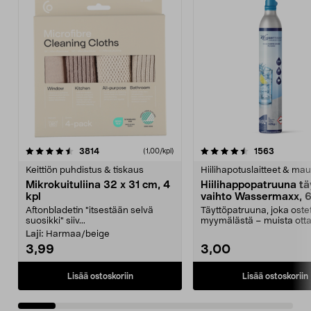
4.5viidestä
arvostelut
4.5viidestä
arvostelu
3814
1563
(1,00/kpl)
tähdestä
t
Keittiön puhdistus & tiskaus
Hiilihapotuslaitteet & mau
Mikrokuituliina 32 x 31 cm, 4
Hiilihappopatruuna tä
kpl
vaihto Wassermaxx, 6
Aftonbladetin "itsestään selvä
Täyttöpatruuna, joka ost
suosikki" siiv...
myymälästä – muista ott
patruuna mukaasi m...
Laji:
Harmaa/beige
3,99
3,00
Lisää ostoskoriin
Lisää ostoskoriin