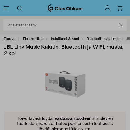
Etusivu
Elektroniikka
Kaiuttimet & Ääni
Bluetooth-kaiuttimet
JB
JBL Link Music Kaiutin, Bluetooth ja WiFi, musta,
2 kpl
Toivottavasti löydät
vastaavan tuotteen
alla olevien
tuotteiden joukosta.
Tietoa poistuneesta tuotteesta
löydät alempaa tältä sivulta.