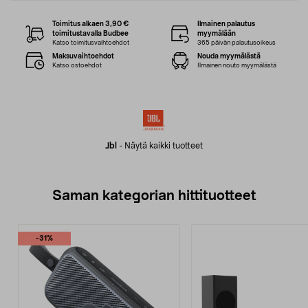
Toimitus alkaen 3,90 €
Ilmainen palautus
toimitustavalla Budbee
myymälään
Katso toimitusvaihtoehdot
365 päivän palautusoikeus
Maksuvaihtoehdot
Nouda myymälästä
Katso ostoehdot
Ilmainen nouto myymälästä
Jbl
-
Näytä kaikki tuotteet
Saman kategorian hittituotteet
-31%