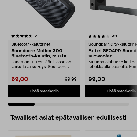
4.0 viidestä
arvostelut
4.0 viidestä
arvostelut
2
39
tähdestä
t
Bluetooth-kaiuttimet
Soundbarit & tv-kaiuttime
Soundcore Motion 300
Exibel SE04PD Soundb
Bluetooth-kaiutin, musta
subwoofer
Langaton Hi-Res-ääni, jossa on
Muunna olohuone kotiteat
vaikuttava selkeys. Souncore
tehokkaalla bassolla. Ko
Motion 300 – äänen m...
Exibel-soundbar –...
69,00
99,00
99,99
Lisää ostoskoriin
Lisää ostoskoriin
Tavalliset asiat epätavallisen edullisesti