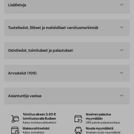
Lisätietoja
Tuotetiedot, liitteet ja mahdolliset varoitusmerkinnät
Ostotiedot, toimitukset ja palautukset
Arvostelut
(105)
Asiantuntija vastaa
Toimitus alkaen 3,90 €
Ilmainen palautus
toimitustavalla Budbee
myymälään
Katso toimitusvaihtoehdot
365 päivän palautusoikeus
Maksuvaihtoehdot
Nouda myymälästä
Katso ostoehdot
Ilmainen nouto myymälästä