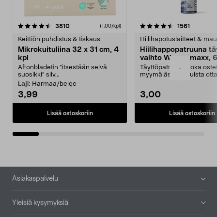
4.5viidestä
arvostelut
4.5viidestä
arvostelu
3810
1561
(1,00/kpl)
tähdestä
t
Keittiön puhdistus & tiskaus
Hiilihapotuslaitteet & mau
Mikrokuituliina 32 x 31 cm, 4
Hiilihappopatruuna tä
kpl
vaihto Wassermaxx, 6
Aftonbladetin "itsestään selvä
Täyttöpatruuna, joka ost
-
suosikki" siiv...
myymälästä – muista ott
patruuna mukaasi m...
Laji:
Harmaa/beige
3,99
3,00
Lisää ostoskoriin
Lisää ostoskoriin
Alatunniste
Asiakaspalvelu
Yleisiä kysymyksiä