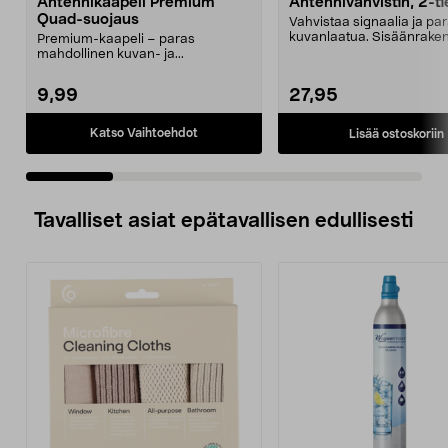
Antennikaapeli Premium
Antennivahvistin, 2-ti
Quad-suojaus
Vahvistaa signaalia ja pa
kuvanlaatua. Sisäänrake
Premium-kaapeli – paras
jakaja, liitä jopa...
mahdollinen kuvan- ja...
9,99
27,95
Katso Vaihtoehdot
Lisää ostoskoriin
Tavalliset asiat epätavallisen edullisesti