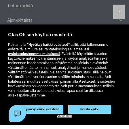
Tietoa meistä
Product
+
quantity
Ajankohtaista
Clas Ohlson käyttää evästeitä
Muut yrityksemme
Painamalla
”Hyväksy kaikki evästeet”
sallit, että tallennamme
Etsi myymälä
evästeitä ja muuta seurantateknologiaa laitteellesi
evästeselosteemme mukaisesti
. Evästeitä käytetään sivuston
käyttökokemuksen parantamiseen ja käytön analysointiin sekä
mainonnan kohdentamiseen. Käytämme neljänlaisia evästeitä:
SE
NO
FI
välttämättömät, toiminnalliset, analyyttiset ja mainosevästeet.
Välttämättömiin evästeisiin ei tarvita suostumustasi, sillä ne ovat
FI
SV
välttämättömiä verkkosivuston sisällön toimimisen kannalta. Voit
halutessasi muuttaa asetuksiasi painamalla
Asetukset
. Evästeiden
hyväksyminen on vapaaehtoista. Voit perua suostumuksesi milloin
vain muuttamalla evästeasetuksiasi, apua saat tarvittaessa
asiakaspalvelustamme.
Hyväksy kaikki evästeet
Poista kaikki
Club Clas
Ostoehdot
Tietosuojaseloste
Lisää ostoskoriin
(1)
Asetukset
Näytä hinnat ilman ALV:a