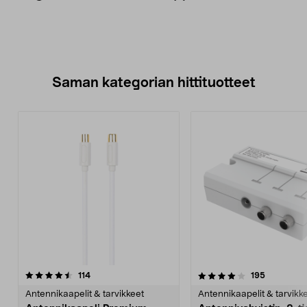
Saman kategorian hittituotteet
4.0 viidestä
arvostelut
4.0 viidestä
arvostelut
114
195
tähdestä
t
Antennikaapelit & tarvikkeet
Antennikaapelit & tarvikk