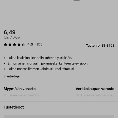
6,49
(sis. ALV:n)
4.5
(
105
)
Tuotenro:
38-8753
Jakaa koaksiaalikaapelin kahteen yksikköön.
Erinomainen signaalin jakamiseksi kahteen televisioon.
Jakaa naarasliittimen kahdeksi urosliittimeksi.
Lisätietoja
Myymälän varasto
Verkkokaupan varasto
Hakee varastosaldoa...
Hakee varastosaldoa...
Tuotetiedot