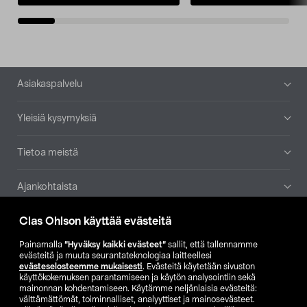
Alatunniste
Asiakaspalvelu
Yleisiä kysymyksiä
Tietoa meistä
Ajankohtaista
Clas Ohlson käyttää evästeitä
Muut yrityksemme
Painamalla
”Hyväksy kaikki evästeet”
sallit, että tallennamme
Etsi myymälä
evästeitä ja muuta seurantateknologiaa laitteellesi
evästeselosteemme mukaisesti
. Evästeitä käytetään sivuston
käyttökokemuksen parantamiseen ja käytön analysointiin sekä
mainonnan kohdentamiseen. Käytämme neljänlaisia evästeitä:
SE
NO
FI
välttämättömät, toiminnalliset, analyyttiset ja mainosevästeet.