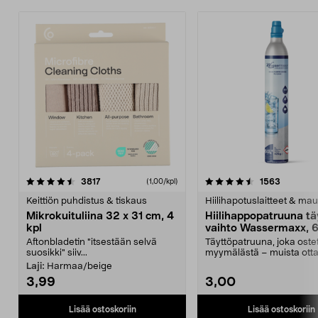
4.5viidestä
arvostelut
4.5viidestä
arvostelu
3817
1563
(1,00/kpl)
tähdestä
t
Keittiön puhdistus & tiskaus
Hiilihapotuslaitteet & mau
Mikrokuituliina 32 x 31 cm, 4
Hiilihappopatruuna tä
kpl
vaihto Wassermaxx, 6
Aftonbladetin "itsestään selvä
Täyttöpatruuna, joka ost
suosikki" siiv...
myymälästä – muista ott
patruuna mukaasi m...
Laji:
Harmaa/beige
3,99
3,00
Lisää ostoskoriin
Lisää ostoskoriin