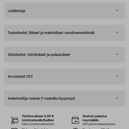
Lisätietoja
Tuotetiedot, liitteet ja mahdolliset varoitusmerkinnät
Ostotiedot, toimitukset ja palautukset
Arvostelut
(31)
Asiantuntija vastaa
(1 vastattu kysymys)
Toimitus alkaen 3,90 €
Ilmainen palautus
toimitustavalla Budbee
myymälään
Katso toimitusvaihtoehdot
365 päivän palautusoikeus