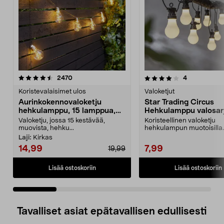
4.0 viidestä
arvostelut
5.0 viidestä
arvostelut
2470
4
tähdestä
t
Koristevalaisimet ulos
Valoketjut
Aurinkokennovaloketju
Star Trading Circus
hehkulamppu, 15 lamppua,
Hehkulamppu valosarj
7,2 m
10 LED
Valoketju, jossa 15 kestävää,
Koristeellinen valoketju
muovista, hehku...
hehkulampun muotoisilla
lampuilla – helppo kiinnittä
Laji:
Kirkas
14,99
7,99
19,99
Lisää ostoskoriin
Lisää ostoskoriin
Tavalliset asiat epätavallisen edullisesti