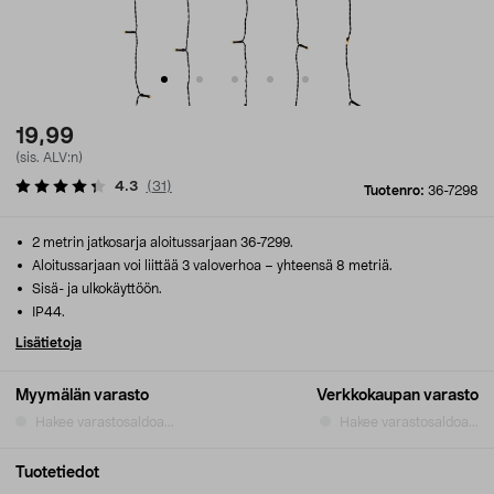
19,99
(sis. ALV:n)
4.3
(
31
)
Tuotenro:
36-7298
2 metrin jatkosarja aloitussarjaan 36-7299.
Aloitussarjaan voi liittää 3 valoverhoa – yhteensä 8 metriä.
Sisä- ja ulkokäyttöön.
IP44.
Lisätietoja
Myymälän varasto
Verkkokaupan varasto
Hakee varastosaldoa...
Hakee varastosaldoa...
Tuotetiedot