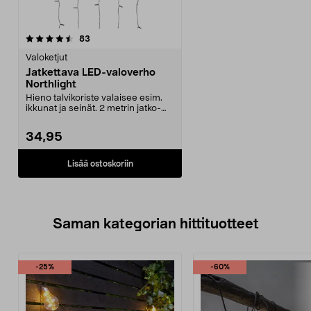
arvostelut
83
Valoketjut
Jatkettava LED-valoverho
Northlight
Hieno talvikoriste valaisee esim.
ikkunat ja seinät. 2 metrin jatko-
osa valoverh...
34,95
Lisää ostoskoriin
Saman kategorian hittituotteet
-25%
-60%