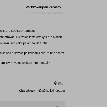
Verkkokaupan varasto
Hakee varastosaldoa...
ksisto ja 600 LED-lamppua.
ettävät LED-valot, lattiavirtakytkin ja ajastin.
 joulukuusen valot palamaan 8 tuntia
i seisoo tukevasti paikallaan siellä, minne asetat
5 cm. IP44. Valot voidaan himmentää 4-
Clas Ohlson
-
Näytä kaikki tuotteet