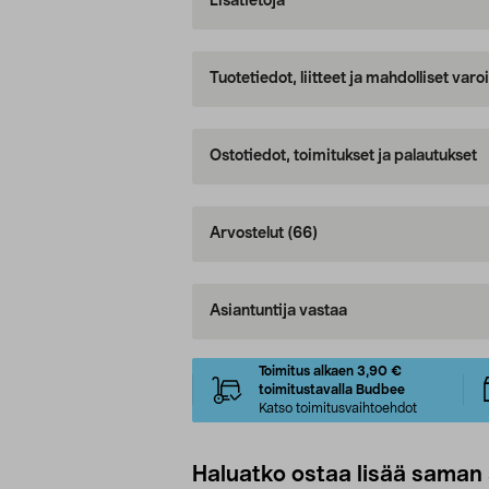
Lisätietoja
Tuotetiedot, liitteet ja mahdolliset var
Ostotiedot, toimitukset ja palautukset
Arvostelut
(66)
Asiantuntija vastaa
Toimitus alkaen 3,90 €
toimitustavalla Budbee
Katso toimitusvaihtoehdot
Haluatko ostaa lisää saman 