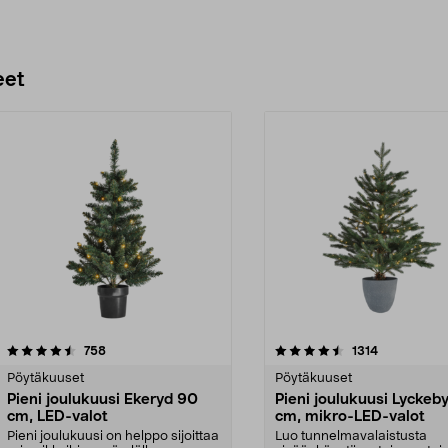
eet
4.5 viidestä
arvostelut
4.5 viidestä
arvostelut
758
1314
tähdestä
Pöytäkuuset
Pöytäkuuset
Pieni joulukuusi Ekeryd 90
Pieni joulukuusi Lyckeb
cm, LED-valot
cm, mikro-LED-valot
Pieni joulukuusi on helppo sijoittaa
Luo tunnelmavalaistusta