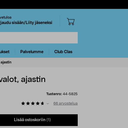
vetuloa
rjaudu sisään/Liity jäseneksi
ukset
Palvelumme
Club Clas
ajastin
lot, ajastin
Tuotenro:
44-5825
66
arvostelua
Lisää ostoskoriin
(1)