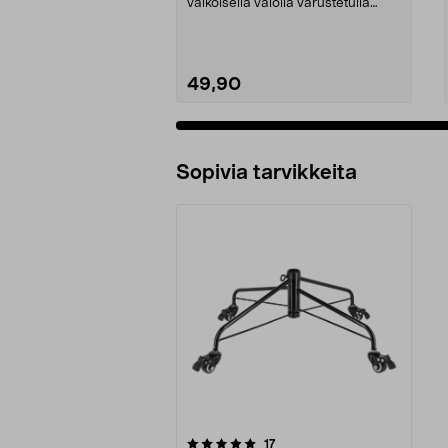
valkoisella valolla varustetulla
tekokuusella. Kauni...
49,90
Sopivia tarvikkeita
0viidestä
arvostelut
17