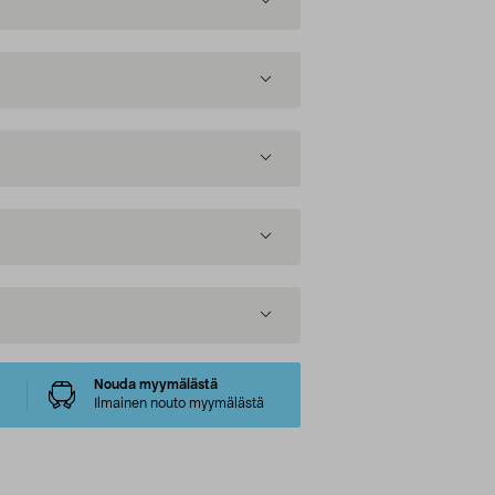
Nouda myymälästä
Ilmainen nouto myymälästä