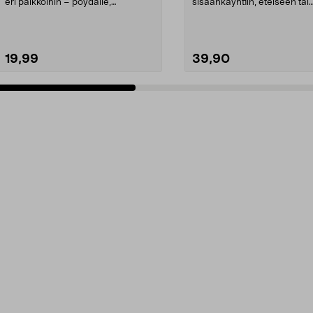
eri paikkoihin – pöydälle,
sisäänkäyntiin, eteiseen tai
sisäänkäyntiin t...
parvekkeelle. Säihkyvät mic.
19,99
39,90