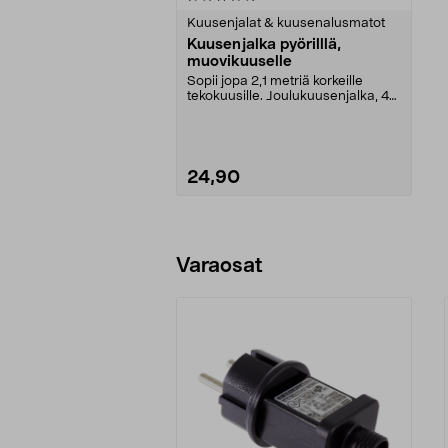
tähdestä
Kuusenjalat & kuusenalusmatot
Kuusenjalka pyörilllä,
muovikuuselle
Sopii jopa 2,1 metriä korkeille
tekokuusille. Joulukuusenjalka, 4
jarrullista kä...
24,90
Lisää ostoskoriin
Varaosat