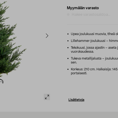
Myymälän varasto
Hakee varastosaldoa...
Upea joulukuusi muovia, tiheä o
Lillehammer-joulukuusi – himmenn
Tekokuusi, jossa ajastin – aseta
vuorokaudessa.
Tukeva metallijalusta – joulukuus
sen.
Korkeus: 210 cm. Halkaisija: 14
portaisesti.
Lisätietoja