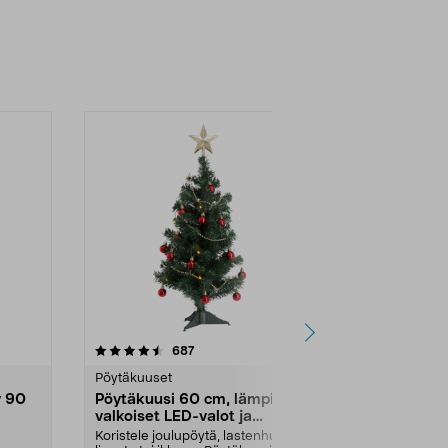
4.5 viidestä
arvostelut
4.5
687
1
tähdestä
tähdestä
Pöytäkuuset
Pöytäkuuset
y 90
Pöytäkuusi 60 cm, lämpimän
Pöytäkuusi
valkoiset LED-valot ja
Tekokuusi ikku
koristeita
terassille....
Koristele joulupöytä, lastenhuone,