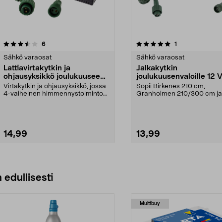
5.0viidestä
arvostelut
arvostelut
6
1
tähdestä
Sähkö varaosat
Sähkö varaosat
Lattiavirtakytkin ja
Jalkakytkin
ohjausyksikkö joulukuuseen
joulukuusenvaloille 12 V
12 V, himmennin ajastin
himmennin ja ajastin
Virtakytkin ja ohjausyksikkö, jossa
Sopii Birkenes 210 cm,
4-vaiheinen himmennystoiminto
Granholmen 210/300 cm ja
ja 8 tunnin aj...
Lillehammer 210 cm -malleihi
14,99
13,99
Katso Vaihtoehdot
Lisää ostoskoriin
 edullisesti
Multibuy