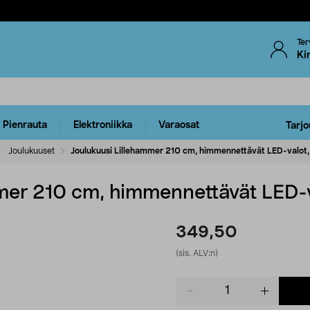
Ter
Ki
Pienrauta
Elektroniikka
Varaosat
Tarjo
Joulukuuset
Joulukuusi Lillehammer 210 cm, himmennettävät LED-valot, 
mer 210 cm, himmennettävät LED-va
349,50
(sis. ALV:n)
Product
quantity