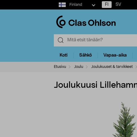
Select
FI
SV
Finland
market
Koti
Sähkö
Vapaa-aika
Etusivu
Joulu
Joulukuuset & tarvikkeet
Joulukuusi Lilleham