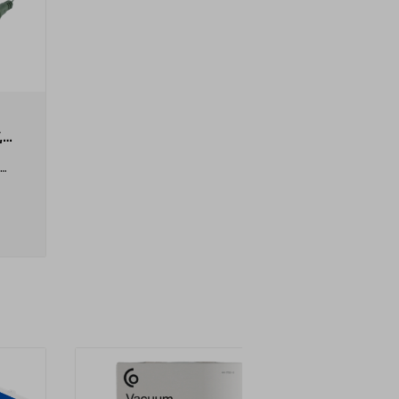
,
n. J...