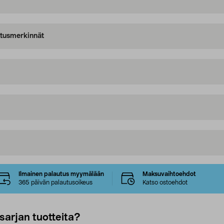
oitusmerkinnät
Ilmainen palautus myymälään
Maksuvaihtoehdot
365 päivän palautusoikeus
Katso ostoehdot
sarjan tuotteita?