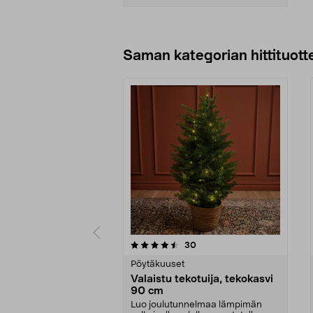
Lisää ostoskoriin
Saman kategorian hittituott
5 viidestä
4.5 viidestä
arvostelut
30
tähdestä
tähdestä
Pöytäkuuset
Valaistu tekotuija, tekokasvi
90 cm
Luo joulutunnelmaa lämpimän