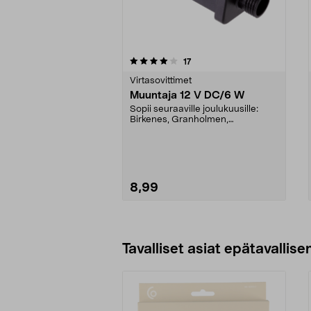
0viidestä
3.5viidestä
arvostelut
17
tähdestä
tähdestä
Virtasovittimet
Muuntaja 12 V DC/6 W
Sopii seuraaville joulukuusille:
Birkenes, Granholmen,
Lillehammer ja Vintervike...
8,99
Lisää ostoskoriin
Tavalliset asiat epätavallisen