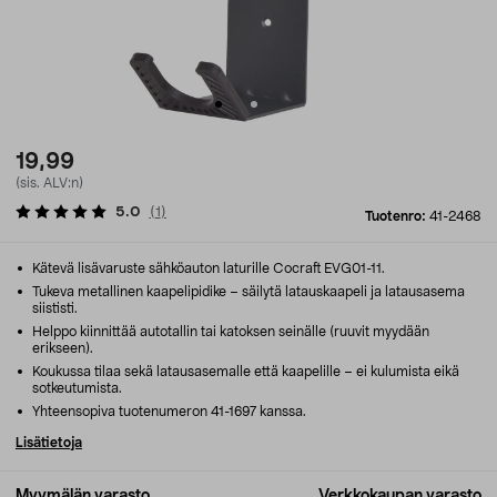
19,99
(sis. ALV:n)
5.0
(
1
)
Tuotenro:
41-2468
Kätevä lisävaruste sähköauton laturille Cocraft EVG01-11.
Tukeva metallinen kaapelipidike – säilytä latauskaapeli ja latausasema
siististi.
Helppo kiinnittää autotallin tai katoksen seinälle (ruuvit myydään
erikseen).
Koukussa tilaa sekä latausasemalle että kaapelille – ei kulumista eikä
sotkeutumista.
Yhteensopiva tuotenumeron 41-1697 kanssa.
Lisätietoja
Myymälän varasto
Verkkokaupan varasto