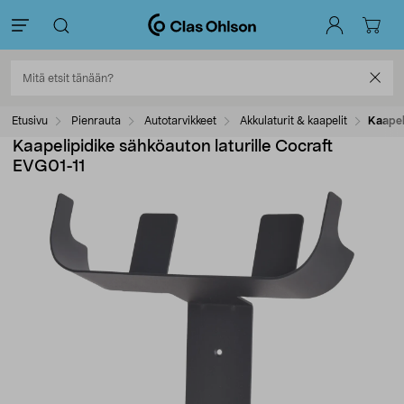
Etusivu
Pienrauta
Autotarvikkeet
Akkulaturit & kaapelit
Kaapel
Kaapelipidike sähköauton laturille Cocraft
EVG01-11