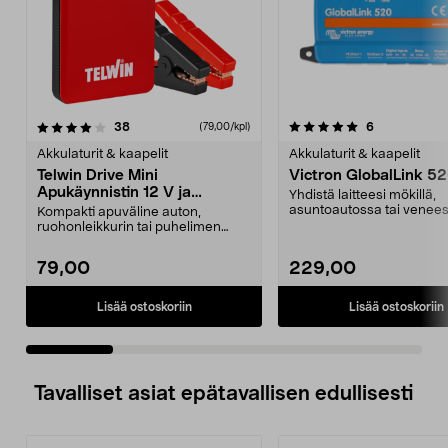
5.0 viidestä
arvostelut
4.5 viidestä
arvostelut
38
6
(79,00/kpl)
tähdestä
t
Akkulaturit & kaapelit
Akkulaturit & kaapelit
Telwin Drive Mini
Victron GlobalLink 5
Apukäynnistin 12 V ja
Yhdistä laitteesi mökillä,
varavirtalähde
asuntoautossa tai venees
Kompakti apuväline auton,
ei ole internet-yht...
ruohonleikkurin tai puhelimen
akulle. Telwin Drive Min...
79,00
229,00
Lisää ostoskoriin
Lisää ostoskoriin
Tavalliset asiat epätavallisen edullisesti