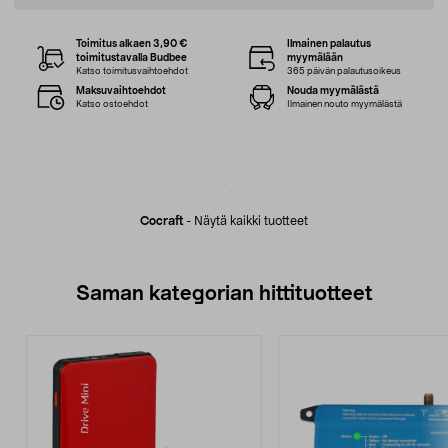
Toimitus alkaen 3,90 €
Ilmainen palautus
toimitustavalla Budbee
myymälään
Katso toimitusvaihtoehdot
365 päivän palautusoikeus
Maksuvaihtoehdot
Nouda myymälästä
Katso ostoehdot
Ilmainen nouto myymälästä
Cocraft
-
Näytä kaikki tuotteet
Saman kategorian hittituotteet