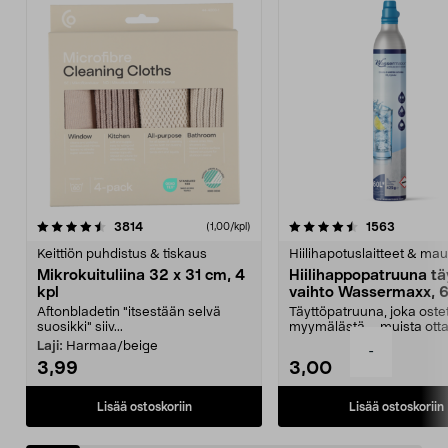
4.5viidestä
arvostelut
4.5viidestä
arvostelu
3814
1563
(1,00/kpl)
tähdestä
t
Keittiön puhdistus & tiskaus
Hiilihapotuslaitteet & mau
Mikrokuituliina 32 x 31 cm, 4
Hiilihappopatruuna tä
kpl
vaihto Wassermaxx, 6
Aftonbladetin "itsestään selvä
Täyttöpatruuna, joka ost
suosikki" siiv...
myymälästä – muista ott
patruuna mukaasi m...
Laji:
Harmaa/beige
-
3,99
3,00
Lisää ostoskoriin
Lisää ostoskoriin