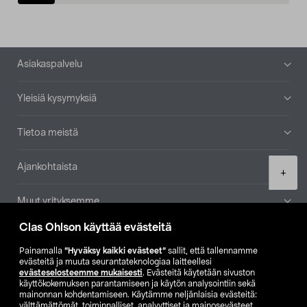
Alatunniste
Asiakaspalvelu
Yleisiä kysymyksiä
Tietoa meistä
Ajankohtaista
Product
+
quantity
Muut yrityksemme
Clas Ohlson käyttää evästeitä
Etsi myymälä
Painamalla
”Hyväksy kaikki evästeet”
sallit, että tallennamme
evästeitä ja muuta seurantateknologiaa laitteellesi
SE
NO
FI
evästeselosteemme mukaisesti
. Evästeitä käytetään sivuston
käyttökokemuksen parantamiseen ja käytön analysointiin sekä
FI
SV
mainonnan kohdentamiseen. Käytämme neljänlaisia evästeitä:
välttämättömät, toiminnalliset, analyyttiset ja mainosevästeet.