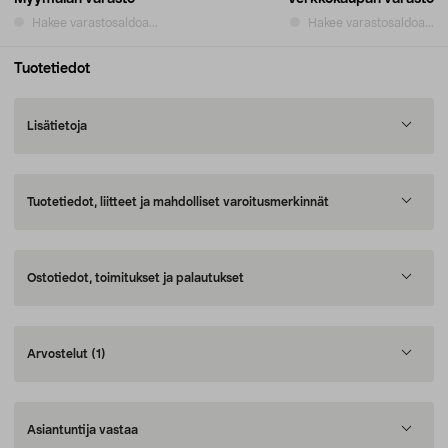
Hakee varastosaldoa...
Hakee varastosaldoa...
Tuotetiedot
Lisätietoja
Tuotetiedot, liitteet ja mahdolliset varoitusmerkinnät
Ostotiedot, toimitukset ja palautukset
Arvostelut
(1)
Asiantuntija vastaa