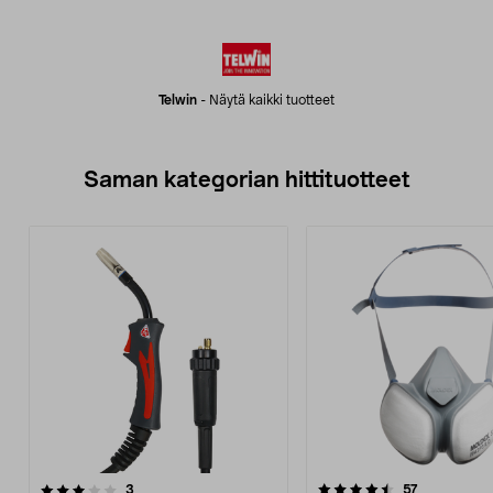
Telwin
-
Näytä kaikki tuotteet
Saman kategorian hittituotteet
4.5 viidestä
arvostelut
4.5 viidestä
arvostelut
3
57