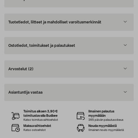
Tuotetiedot, liitteet ja mahdolliset varoitusmerkinnät
Ostotiedot, toimitukset ja palautukset
Arvostelut
(2)
Asiantuntija vastaa
Toimitus alkaen 3,90 €
Ilmainen palautus
toimitustavalla Budbee
myymälään
Katso toimitusvaihtoehdot
365 päivän palautusoikeus
Maksuvaihtoehdot
Nouda myymälästä
Katso ostoehdot
Ilmainen nouto myymälästä