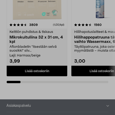
4.5viidestä
arvostelut
4.5viidestä
arvostel
3809
1560
(1,00/kpl)
tähdestä
t
Keittiön puhdistus & tiskaus
Hiilihapotuslaitteet & mau
Mikrokuituliina 32 x 31 cm, 4
Hiilihappopatruuna tä
kpl
vaihto Wassermaxx, 6
Aftonbladetin "itsestään selvä
Täyttöpatruuna, joka ost
suosikki" siiv...
myymälästä – muista ott
patruuna mukaasi m...
Laji:
Harmaa/beige
3,99
3,00
Lisää ostoskoriin
Lisää ostoskoriin
Alatunniste
Asiakaspalvelu