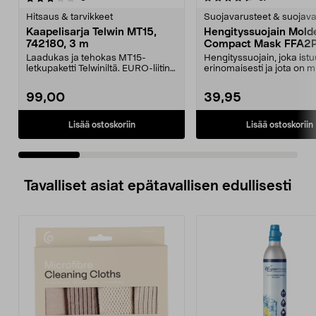
tähdestä
t
Hitsaus & tarvikkeet
Suojavarusteet & suojava
Kaapelisarja Telwin MT15,
Hengityssuojain Mold
742180, 3 m
Compact Mask FFA2
Laadukas ja tehokas MT15-
Hengityssuojain, joka istu
letkupaketti Telwiniltä. EURO-liitin,
erinomaisesti ja jota on m
joka on yhteensop...
käyttää. Poimut...
99,00
39,95
Lisää ostoskoriin
Lisää ostoskoriin
Tavalliset asiat epätavallisen edullisesti