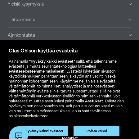
Yleisiä kysymyksiä
Tietoa meistä
Ajankohtaista
Clas Ohlson käyttää evästeitä
Muut yrityksemme
Painamalla
”Hyväksy kaikki evästeet”
sallit, että tallennamme
Etsi myymälä
evästeitä ja muuta seurantateknologiaa laitteellesi
evästeselosteemme mukaisesti
. Evästeitä käytetään sivuston
käyttökokemuksen parantamiseen ja käytön analysointiin sekä
mainonnan kohdentamiseen. Käytämme neljänlaisia evästeitä:
SE
NO
FI
välttämättömät, toiminnalliset, analyyttiset ja mainosevästeet.
Välttämättömiin evästeisiin ei tarvita suostumustasi, sillä ne ovat
FI
SV
välttämättömiä verkkosivuston sisällön toimimisen kannalta. Voit
halutessasi muuttaa asetuksiasi painamalla
Asetukset
. Evästeiden
hyväksyminen on vapaaehtoista. Voit perua suostumuksesi milloin
vain muuttamalla evästeasetuksiasi, apua saat tarvittaessa
asiakaspalvelustamme.
Hyväksy kaikki evästeet
Poista kaikki
Club Clas
Ostoehdot
Tietosuojaseloste
Asetukset