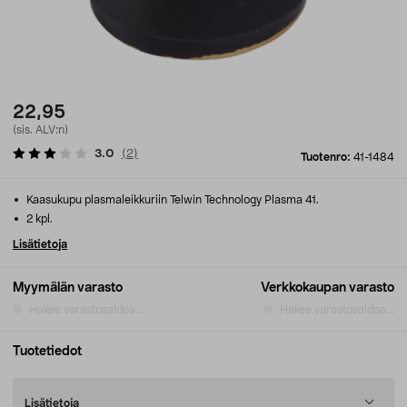
22,95
(sis. ALV:n)
3.0
(
2
)
Tuotenro:
41-1484
Kaasukupu plasmaleikkuriin Telwin Technology Plasma 41.
2 kpl.
Lisätietoja
Myymälän varasto
Verkkokaupan varasto
Hakee varastosaldoa...
Hakee varastosaldoa...
Tuotetiedot
Lisätietoja