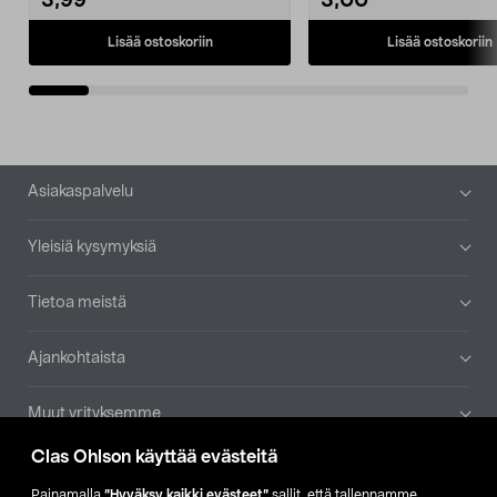
3,99
3,00
Lisää ostoskoriin
Lisää ostoskoriin
Alatunniste
Asiakaspalvelu
Yleisiä kysymyksiä
Tietoa meistä
Ajankohtaista
Muut yrityksemme
Clas Ohlson käyttää evästeitä
Etsi myymälä
Painamalla
”Hyväksy kaikki evästeet”
sallit, että tallennamme