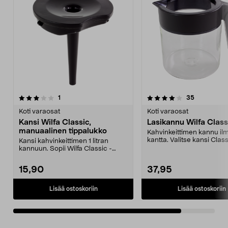
4.0viidestä
arvostelut
arvostelut
1
35
tähdestä
Koti varaosat
Koti varaosat
Kansi Wilfa Classic,
Lasikannu Wilfa Class
manuaalinen tippalukko
Kahvinkeittimen kannu il
kantta. Valitse kansi Clas
Kansi kahvinkeittimen 1 litran
mukaan. Sopii k...
kannuun. Sopii Wilfa Classic -
kahvinkeittimeen, j...
15,90
37,95
Lisää ostoskoriin
Lisää ostoskoriin