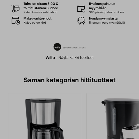
Toimitus alkaen 3,90 €
Ilmainen palautus
toimitustavalla Budbee
myymälään
Katso toimitusvaihtoehdot
365 päivän palautusoikeus
Maksuvaihtoehdot
Nouda myymälästä
Katso ostoehdot
Ilmainen nouto myymälästä
Wilfa
-
Näytä kaikki tuotteet
Saman kategorian hittituotteet