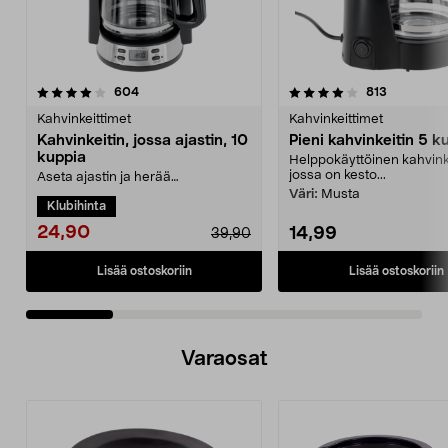
4.0 viidestä
arvostelut
4.5 viidestä
arvostelut
604
813
tähdestä
t
Kahvinkeittimet
Kahvinkeittimet
Kahvinkeitin, jossa ajastin, 10
Pieni kahvinkeitin 5 k
kuppia
Helppokäyttöinen kahvinke
jossa on kesto...
Aseta ajastin ja herää
vastakeitetyn kahvin tuoksuun.
Väri:
Musta
Klubihinta
Kahvinkeitin – 10 kuppia, ...
24,90
14,99
39,90
Lisää ostoskoriin
Lisää ostoskoriin
Varaosat