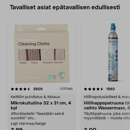
Tavalliset asiat epätavallisen edullisesti
4.5viidestä
arvostelut
4.5viidestä
arvostel
3809
1560
(1,00/kpl)
tähdestä
t
Keittiön puhdistus & tiskaus
Hiilihapotuslaitteet & mau
Mikrokuituliina 32 x 31 cm, 4
Hiilihappopatruuna tä
kpl
vaihto Wassermaxx, 6
Aftonbladetin "itsestään selvä
Täyttöpatruuna, joka ost
suosikki" siiv...
myymälästä – muista ott
patruuna mukaasi m...
Laji:
Harmaa/beige