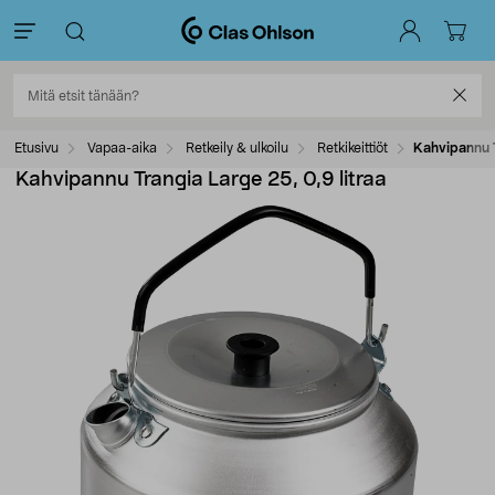
Etusivu
Vapaa-aika
Retkeily & ulkoilu
Retkikeittiöt
Kahvipannu T
Kahvipannu Trangia Large 25, 0,9 litraa