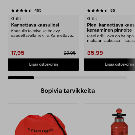
4.5 viidestä
arvostelut
4.5 viidestä
arvostelut
455
85
tähdestä
t
Grillit
Grillit
Kannettava kaasuliesi
Pieni kannettava kaasu
keraaminen pinnoite
Kaasulla toimiva keittolevy
säädettävällä liekillä. Kannettava
Pieni grilli, joka on helppo
kaasuliesi ruoan ...
mukaan laukussa – kaasu
MSF-1A myydään e...
17,95
35,99
29,95
Lisää ostoskoriin
Lisää ostoskoriin
Sopivia tarvikkeita