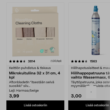
4.5viidestä
arvostelut
4.5viidestä
arvostelu
3814
1563
(1,00/kpl)
tähdestä
t
Keittiön puhdistus & tiskaus
Hiilihapotuslaitteet & mau
Mikrokuituliina 32 x 31 cm, 4
Hiilihappopatruuna tä
kpl
vaihto Wassermaxx, 6
Aftonbladetin "itsestään selvä
Täyttöpatruuna, joka ost
suosikki" siiv...
myymälästä – muista ott
patruuna mukaasi m...
Laji:
Harmaa/beige
-
3,99
3,00
Lisää ostoskoriin
Lisää ostoskoriin