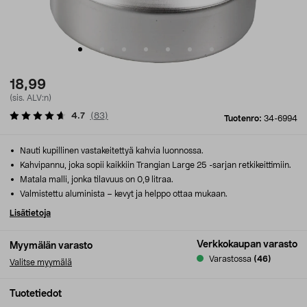
18,99
(sis. ALV:n)
4.7
(
83
)
Tuotenro:
34-6994
Nauti kupillinen vastakeitettyä kahvia luonnossa.
Kahvipannu, joka sopii kaikkiin Trangian Large 25 -sarjan retkikeittimiin.
Matala malli, jonka tilavuus on 0,9 litraa.
Valmistettu aluminista – kevyt ja helppo ottaa mukaan.
Lisätietoja
Verkkokaupan varasto
Myymälän varasto
Varastossa
(46)
Valitse myymälä
Tuotetiedot