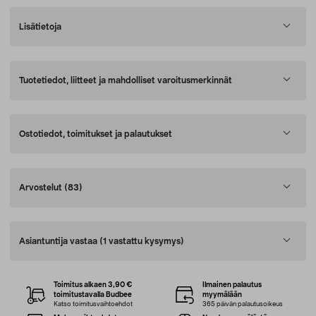
Lisätietoja
Tuotetiedot, liitteet ja mahdolliset varoitusmerkinnät
Ostotiedot, toimitukset ja palautukset
Arvostelut
(83)
Asiantuntija vastaa
(1 vastattu kysymys)
Toimitus alkaen 3,90 €
Ilmainen palautus
toimitustavalla Budbee
myymälään
Katso toimitusvaihtoehdot
365 päivän palautusoikeus