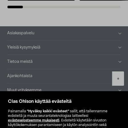
Alatunniste
Asiakaspalvelu
Yleisiä kysymyksiä
Tietoa meistä
Ajankohtaista
Product
+
quantity
Muut yrityksemme
Clas Ohlson käyttää evästeitä
Etsi myymälä
Painamalla
”Hyväksy kaikki evästeet”
sallit, että tallennamme
evästeitä ja muuta seurantateknologiaa laitteellesi
SE
NO
FI
evästeselosteemme mukaisesti
. Evästeitä käytetään sivuston
käyttökokemuksen parantamiseen ja käytön analysointiin sekä
FI
SV