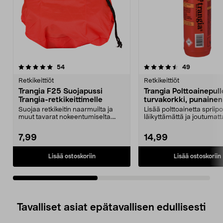
4.5viidestä
arvostelut
5.0viidestä
arvostelut
54
49
tähdestä
t
Retkikeittiöt
Retkikeittiöt
Trangia F25 Suojapussi
Trangia Polttoainepull
Trangia-retkikeittimelle
turvakorkki, punainen
litraa
Suojaa retkikeitin naarmuilta ja
Lisää polttoainetta spriip
muut tavarat nokeentumiselta.
läikyttämättä ja joutumatt
Suojapussi, jossa...
irrottamaan kork...
7,99
14,99
Lisää ostoskoriin
Lisää ostoskoriin
Tavalliset asiat epätavallisen edullisesti