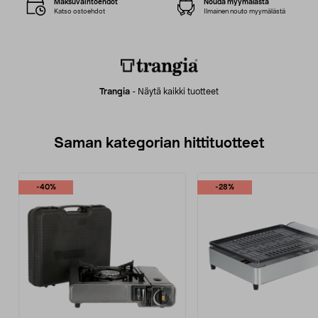
Maksuvaihtoehdot
Nouda myymälästä
Katso ostoehdot
Ilmainen nouto myymälästä
Trangia
-
Näytä kaikki tuotteet
Saman kategorian hittituotteet
-40%
-28%