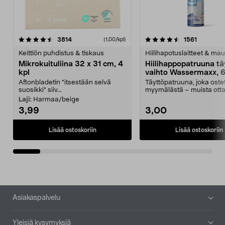
4.5viidestä
arvostelut
4.5viidestä
arvostelu
3814
1561
(1,00/kpl)
tähdestä
t
Keittiön puhdistus & tiskaus
Hiilihapotuslaitteet & mau
Mikrokuituliina 32 x 31 cm, 4
Hiilihappopatruuna tä
kpl
vaihto Wassermaxx, 6
Aftonbladetin "itsestään selvä
Täyttöpatruuna, joka ost
suosikki" siiv...
myymälästä – muista ott
patruuna mukaasi m...
Laji:
Harmaa/beige
3,99
3,00
Lisää ostoskoriin
Lisää ostoskoriin
Alatunniste
Asiakaspalvelu
Yleisiä kysymyksiä