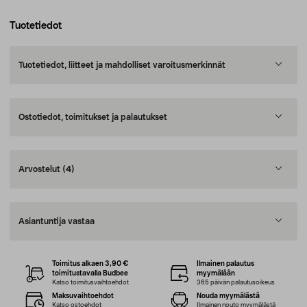
Tuotetiedot
Tuotetiedot, liitteet ja mahdolliset varoitusmerkinnät
Ostotiedot, toimitukset ja palautukset
Arvostelut
(4)
Asiantuntija vastaa
Toimitus alkaen 3,90 €
Ilmainen palautus
toimitustavalla Budbee
myymälään
Katso toimitusvaihtoehdot
365 päivän palautusoikeus
Maksuvaihtoehdot
Nouda myymälästä
Katso ostoehdot
Ilmainen nouto myymälästä