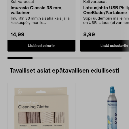
Koti varaosat
Koti varaosat
Imurasia Classic 38 mm,
Latausjohto USB Phili
valkoinen
OneBlade/Partakone
Imuliitin 38 mm:n sisähalkaisijalla
Sopii uudempiin malleihin,
keskuspölyimurille.
on USB-lataus (ei vanh
Kontaktinastojen etäisyy...
mallit, joissa on ...
14,99
8,99
Lisää ostoskoriin
Lisää ostoskoriin
Tavalliset asiat epätavallisen edullisesti