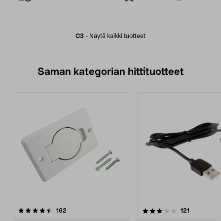
C3
-
Näytä kaikki tuotteet
Saman kategorian hittituotteet
3.5 viidestä
arvostelut
4.5 viidestä
arvostelut
162
121
tähdestä
t