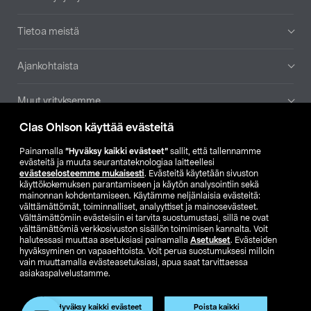
Tietoa meistä
Ajankohtaista
Muut yrityksemme
Clas Ohlson käyttää evästeitä
Etsi myymälä
Painamalla
”Hyväksy kaikki evästeet”
sallit, että tallennamme
evästeitä ja muuta seurantateknologiaa laitteellesi
SE
NO
FI
evästeselosteemme mukaisesti
. Evästeitä käytetään sivuston
käyttökokemuksen parantamiseen ja käytön analysointiin sekä
FI
SV
mainonnan kohdentamiseen. Käytämme neljänlaisia evästeitä:
välttämättömät, toiminnalliset, analyyttiset ja mainosevästeet.
Välttämättömiin evästeisiin ei tarvita suostumustasi, sillä ne ovat
välttämättömiä verkkosivuston sisällön toimimisen kannalta. Voit
halutessasi muuttaa asetuksiasi painamalla
Asetukset
. Evästeiden
hyväksyminen on vapaaehtoista. Voit perua suostumuksesi milloin
vain muuttamalla evästeasetuksiasi, apua saat tarvittaessa
asiakaspalvelustamme.
Club Clas
Ostoehdot
Tietosuojaseloste
Näytä hinnat ilman ALV:a
Tuote on poistunut
Hyväksy kaikki evästeet
Poista kaikki