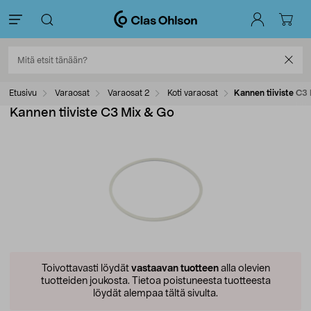
Etusivu
Varaosat
Varaosat 2
Koti varaosat
Kannen tiiviste C3
Kannen tiiviste C3 Mix & Go
Toivottavasti löydät
vastaavan tuotteen
alla olevien
tuotteiden joukosta.
Tietoa poistuneesta tuotteesta
löydät alempaa tältä sivulta.