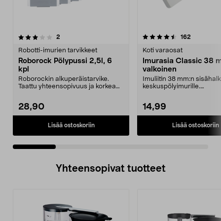
4.5 viidestä
arvostelut
3.5 viidestä
arvostelut
2
162
tähdestä
t
Robotti-imurien tarvikkeet
Koti varaosat
Roborock Pölypussi 2,5l, 6
Imurasia Classic 38 
kpl
valkoinen
Roborockin alkuperäistarvike.
Imuliitin 38 mm:n sisähalka
Taattu yhteensopivuus ja korkea
keskuspölyimurille.
laatu. 2,5 litran ...
Kontaktinastojen etäisyy...
28,90
14,99
Lisää ostoskoriin
Lisää ostoskoriin
Yhteensopivat tuotteet