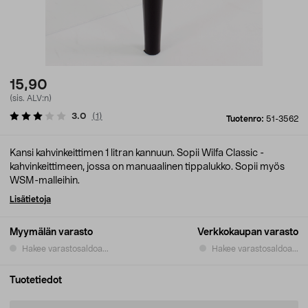
15,90
(sis. ALV:n)
3.0
(
1
)
Tuotenro:
51-3562
Kansi kahvinkeittimen 1 litran kannuun. Sopii Wilfa Classic -
kahvinkeittimeen, jossa on manuaalinen tippalukko. Sopii myös
WSM-malleihin.
Lisätietoja
Myymälän varasto
Verkkokaupan varasto
Hakee varastosaldoa...
Hakee varastosaldoa...
Tuotetiedot