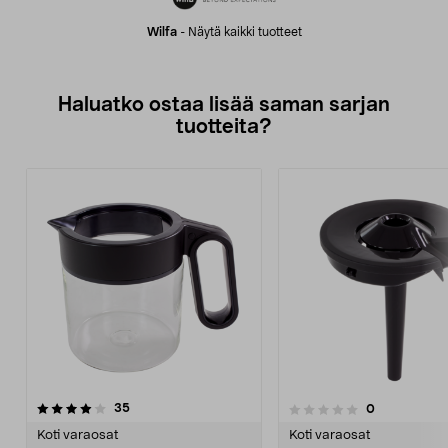
Wilfa
-
Näytä kaikki tuotteet
Haluatko ostaa lisää saman sarjan
tuotteita?
arvostelut
4.0viidestä
35
arvostelut
0
0.0 viidestä
t
tähdestä
Koti varaosat
Koti varaosat