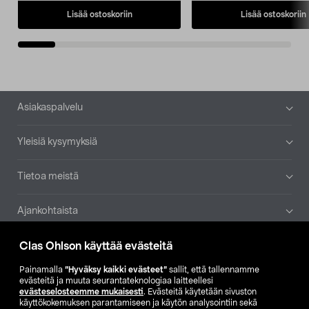
Lisää ostoskoriin
Lisää ostoskoriin
Alatunniste
Asiakaspalvelu
Yleisiä kysymyksiä
Tietoa meistä
Ajankohtaista
Clas Ohlson käyttää evästeitä
Muut yrityksemme
Painamalla
”Hyväksy kaikki evästeet”
sallit, että tallennamme
Etsi myymälä
evästeitä ja muuta seurantateknologiaa laitteellesi
evästeselosteemme mukaisesti
. Evästeitä käytetään sivuston
käyttökokemuksen parantamiseen ja käytön analysointiin sekä