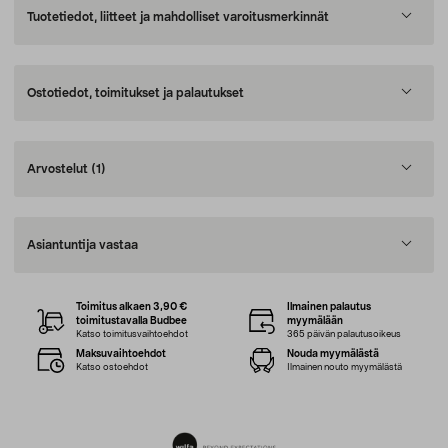
Tuotetiedot, liitteet ja mahdolliset varoitusmerkinnät
Ostotiedot, toimitukset ja palautukset
Arvostelut
(1)
Asiantuntija vastaa
Toimitus alkaen 3,90 €
Ilmainen palautus
toimitustavalla Budbee
myymälään
Katso toimitusvaihtoehdot
365 päivän palautusoikeus
Maksuvaihtoehdot
Nouda myymälästä
Katso ostoehdot
Ilmainen nouto myymälästä