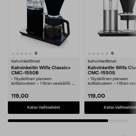
arvostelut
arvostelut
0
0
0.0 viidestä
tähdestä
Kahvinkeittimet
Kahvinkeittimet
Kahvinkeitin Wilfa Classic+
Kahvinkeitin Wilfa Cl
CMC-1550B
CMC-1550S
• Täydellinen pieneen
• Täydellinen pieneen
kotitalouteen – 1 litran vesisäiliö.
kotitalouteen – 1 litran ves
• Lämmittää veden nopeasti
• Lämmittää veden nopea
ihanteelliseen lämpötilaan, 92–96
ihanteelliseen lämpötila
119,00
119,00
°C.
°C.
• Wilfa Classic+ ilmoittaa, kun se
• Wilfa Classic+ ilmoittaa,
täytyy puhdistaa.
täytyy puhdistaa.
Katso Vaihtoehdot
Katso Vaihtoehdo
• Manuaalinen tippalukko.
• Manuaalinen tippalukko.