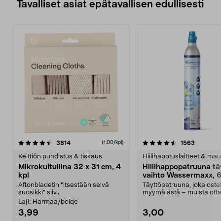
Tavalliset asiat epätavallisen edullisesti
4.5viidestä
arvostelut
4.5viidestä
arvostelu
3814
1563
(1,00/kpl)
tähdestä
t
Keittiön puhdistus & tiskaus
Hiilihapotuslaitteet & mau
Mikrokuituliina 32 x 31 cm, 4
Hiilihappopatruuna tä
kpl
vaihto Wassermaxx, 6
Aftonbladetin "itsestään selvä
Täyttöpatruuna, joka ost
suosikki" siiv...
myymälästä – muista ott
patruuna mukaasi m...
Laji:
Harmaa/beige
3,99
3,00