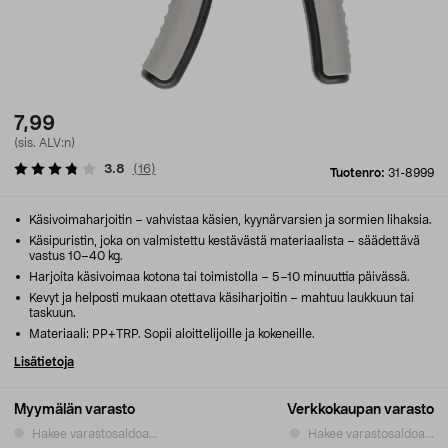
7,99
(sis. ALV:n)
3.8
(
16
)
Tuotenro:
31-8999
Käsivoimaharjoitin – vahvistaa käsien, kyynärvarsien ja sormien lihaksia.
Käsipuristin, joka on valmistettu kestävästä materiaalista – säädettävä
vastus 10–40 kg.
Harjoita käsivoimaa kotona tai toimistolla – 5–10 minuuttia päivässä.
Kevyt ja helposti mukaan otettava käsiharjoitin – mahtuu laukkuun tai
taskuun.
Materiaali: PP+TRP. Sopii aloittelijoille ja kokeneille.
Lisätietoja
Myymälän varasto
Verkkokaupan varasto
Hakee varastosaldoa...
Hakee varastosaldoa...