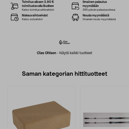
Toimitus alkaen 3,90 €
Ilmainen palautus
toimitustavalla Budbee
myymälään
Katso toimitusvaihtoehdot
365 päivän palautusoikeus
Maksuvaihtoehdot
Nouda myymälästä
Katso ostoehdot
Ilmainen nouto myymälästä
Clas Ohlson
-
Näytä kaikki tuotteet
Saman kategorian hittituotteet