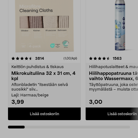
4.5viidestä
arvostelut
4.5viidestä
arvostelu
3814
1563
(1,00/kpl)
tähdestä
t
Keittiön puhdistus & tiskaus
Hiilihapotuslaitteet & mau
Mikrokuituliina 32 x 31 cm, 4
Hiilihappopatruuna tä
kpl
vaihto Wassermaxx, 6
Aftonbladetin "itsestään selvä
Täyttöpatruuna, joka ost
suosikki" siiv...
myymälästä – muista ott
patruuna mukaasi m...
Laji:
Harmaa/beige
3,99
3,00
Lisää ostoskoriin
Lisää ostoskoriin