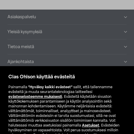
Alatunniste
Asiakaspalvelu
Yleisiä kysymyksiä
Tietoa meistä
Ajankohtaista
Clas Ohlson käyttää evästeitä
Muut yrityksemme
Painamalla
”Hyväksy kaikki evästeet”
sallit, että tallennamme
Etsi myymälä
evästeitä ja muuta seurantateknologiaa laitteellesi
evästeselosteemme mukaisesti
. Evästeitä käytetään sivuston
käyttökokemuksen parantamiseen ja käytön analysointiin sekä
mainonnan kohdentamiseen. Käytämme neljänlaisia evästeitä:
SE
NO
FI
välttämättömät, toiminnalliset, analyyttiset ja mainosevästeet.
Välttämättömiin evästeisiin ei tarvita suostumustasi, sillä ne ovat
FI
SV
välttämättömiä verkkosivuston sisällön toimimisen kannalta. Voit
halutessasi muuttaa asetuksiasi painamalla
Asetukset
. Evästeiden
hyväksyminen on vapaaehtoista. Voit perua suostumuksesi milloin