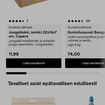
4.5 viidestä
arvostelut
4.5 viidestä
arvostelut
7
137
tähdestä
t
Kuntoiluvälineet
Kuntoiluvälineet
Joogablokki, korkki 22x14x7
Kuntoilusauvat Bung
cm, Capere
Lisää rasvanpolttoa ja keh
voimaa ja kestä...
Joogatiili meditointiin ja erilaisiin
jooga-asentoihin. Joogablokki
Laji:
6 kg
kiinteää kor...
11,99
74,00
Lisää ostoskoriin
Lisää ostoskoriin
Tavalliset asiat epätavallisen edullisesti