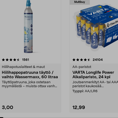
Multibuy
4.5viidestä
arvostelut
4.5viidestä
arvostelut
1561
24104
tähdestä
Hiilihapotuslaitteet & maut
AA-paristot
Hiilihappopatruuna täyttö /
VARTA Longlife Power
vaihto Wassermaxx, 60 litraa
Alkaliparisto, 24 kpl
Täyttöpatruuna, joka ostetaan
Joutsenmerkityt AA- tai AA
myymälästä – muista ottaa vanha
paristot kaukosää...
patruuna mukaasi m...
Tyyppi:
AA/LR6
3,00
12,99