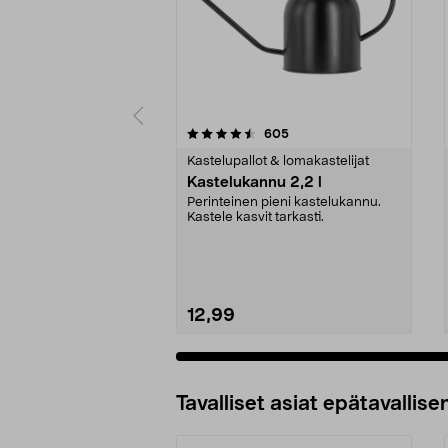
5 viidestä
4.0 viidestä
arvostelut
605
tähdestä
tähdestä
Kastelupallot & lomakastelijat
Kastelukannu 2,2 l
Perinteinen pieni kastelukannu.
Kastele kasvit tarkasti.
12,99
Tavalliset asiat epätavallisen