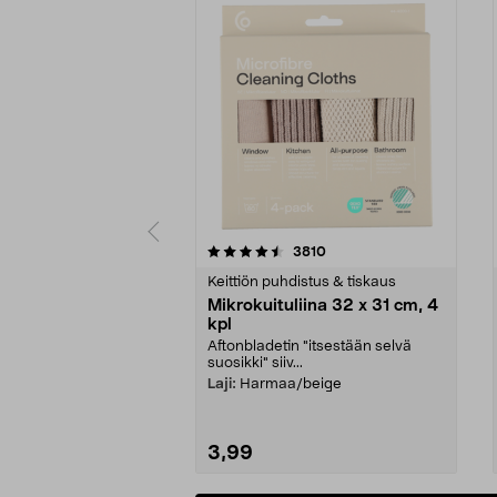
5viidestä
4.5viidestä
arvostelut
3810
tähdestä
tähdestä
Keittiön puhdistus & tiskaus
Mikrokuituliina 32 x 31 cm, 4
kpl
Aftonbladetin "itsestään selvä
suosikki" siiv...
Laji:
Harmaa/beige
3,99