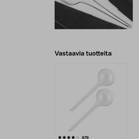
Vastaavia tuotteita
0viidestä
arvostelut
679