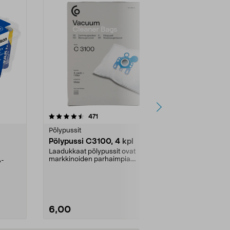
4.5viidestä
arvostelut
4.5
471
6
tähdestä
tähdestä
Pölypussit
Kierrätys & ro
Pölypussi C3100, 4 kpl
Roskapussi,
kahvat, 30 l
Laadukkaat pölypussit ovat
markkinoiden parhaimpia.
A-
Testivoittaja 
Kestävä, jopa 50 % suurempi ...
roskapussi u
Roskapussi, jo
6,00
2,00