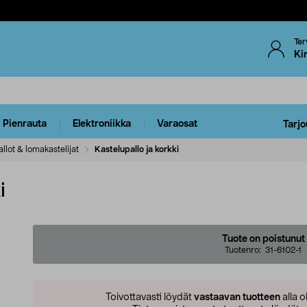
Ter
Ki
Pienrauta
Elektroniikka
Varaosat
Tarjo
llot & lomakastelijat
Kastelupallo ja korkki
i
Tuote on poistunut
Tuotenro:
31-6102-1
Toivottavasti löydät
vastaavan tuotteen
alla o