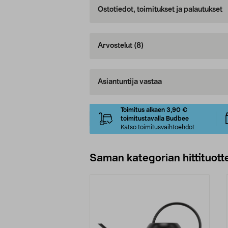
Ostotiedot, toimitukset ja palautukset
Arvostelut
(8)
Asiantuntija vastaa
Toimitus alkaen 3,90 €
toimitustavalla Budbee
Katso toimitusvaihtoehdot
Saman kategorian hittituott