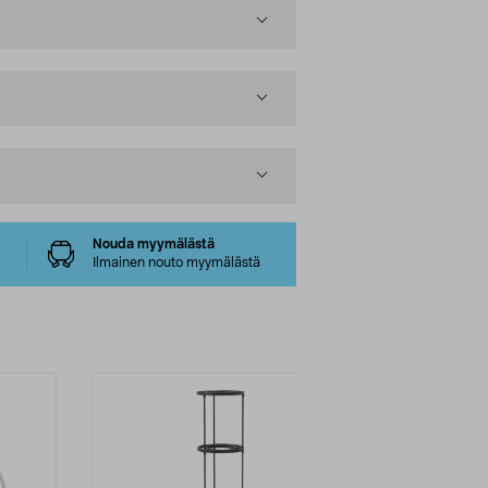
Nouda myymälästä
Ilmainen nouto myymälästä