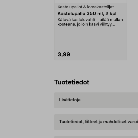
tähdestä
Kastelupallot & lomakastelijat
Kastelupallo 350 ml, 2 kpl
Kätevä kasteluvahti – pitää mullan
kosteana, jolloin kasvi viihtyy.
Itsekasteluj...
3,99
Lisää ostoskoriin
Tuotetiedot
Lisätietoja
Tuotetiedot, liitteet ja mahdolliset var