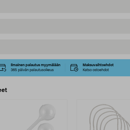
Ilmainen palautus myymälään
Maksuvaihtoehdot
365 päivän palautusoikeus
Katso ostoehdot
eet