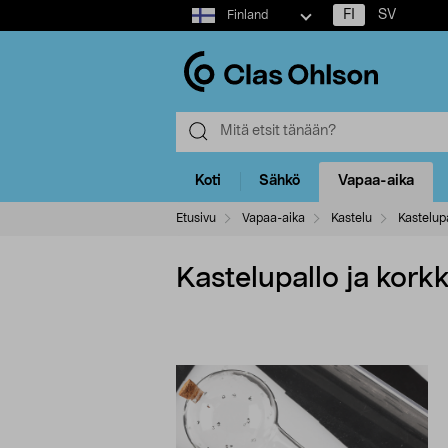
Select
FI
SV
Finland
market
Koti
Sähkö
Vapaa-aika
Etusivu
Vapaa-aika
Kastelu
Kastelupa
Kastelupallo ja korkk