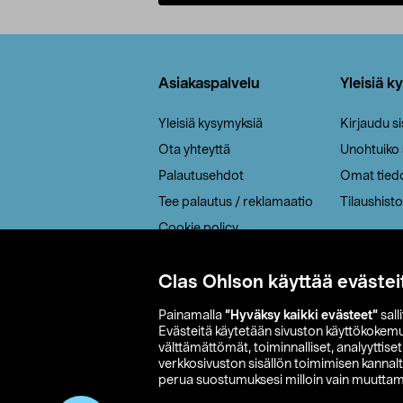
Lisää ostoskoriin
Alatunniste
Asiakaspalvelu
Yleisiä k
Yleisiä kysymyksiä
Kirjaudu s
Ota yhteyttä
Unohtuiko
Palautusehdot
Omat tied
Tee palautus / reklamaatio
Tilaushisto
Cookie policy
Toimitustavat
Clas Ohlson käyttää evästei
Saavutettavuus
Painamalla
”Hyväksy kaikki evästeet”
sall
Evästeitä käytetään sivuston käyttökokem
välttämättömät, toiminnalliset, analyyttise
verkkosivuston sisällön toimimisen kannalt
perua suostumuksesi milloin vain muuttama