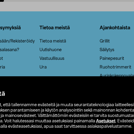
Lisää ostoskoriin
Lisää ostoskoriin
ysymyksiä
Tietoa meistä
Ajankohtaista
isään/Rekisteröidy
Tietoa meistä
Grillit
 salasana?
Uutishuone
Säilytys
ot
Vastuullisuus
Painepesurit
ria
Ura
Ruohotrimmerit
Aurinkokennovala
tä
it, että tallennamme evästeitä ja muuta seurantateknologiaa laitteelles
uksen parantamiseen ja käytön analysointiin sekä mainonnan kohdenta
t ja mainosevästeet. Välttämättömiin evästeisiin ei tarvita suostumustas
a. Voit halutessasi muuttaa asetuksiasi painamalla
Asetukset
. Evästei
lla evästeasetuksiasi, apua saat tarvittaessa asiakaspalvelustamme.