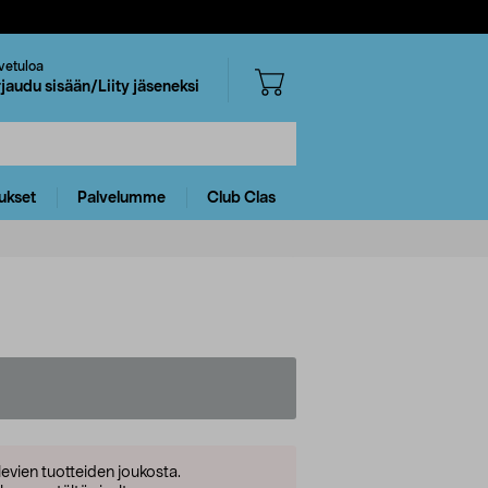
vetuloa
rjaudu sisään/Liity jäseneksi
ukset
Palvelumme
Club Clas
levien tuotteiden joukosta.