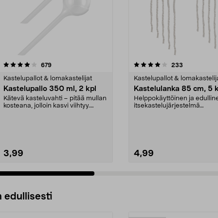
4.0 viidestä
arvostelut
4.5 viidestä
arvostelut
679
233
tähdestä
Kastelupallot & lomakastelijat
Kastelupallot & lomakastelij
Kastelupallo 350 ml, 2 kpl
Kastelulanka 85 cm, 5 k
Kätevä kasteluvahti – pitää mullan
Helppokäyttöinen ja edullin
kosteana, jolloin kasvi viihtyy.
itsekastelujärjestelmä
Itsekasteluj...
ruukkukukille. Kastelujärje...
3,99
4,99
 edullisesti