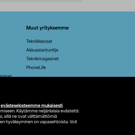
Lisää ostoskoriin
Lisää
Muut yrityksemme
Tekniikkaosat
Akkuasiantuntija
Teknikmagasinet
PhoneLife
isimet
i
evästeselosteemme mukaisesti
.
miseen. Käytämme neljänlaisia evästeitä:
i, sillä ne ovat välttämättömiä
den hyväksyminen on vapaaehtoista. Voit