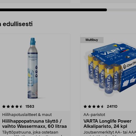
 edullisesti
Multibuy
4.5viidestä
arvostelut
4.5viidestä
arvostelut
1563
24110
tähdestä
Hiilihapotuslaitteet & maut
AA-paristot
Hiilihappopatruuna täyttö /
VARTA Longlife Power
vaihto Wassermaxx, 60 litraa
Alkaliparisto, 24 kpl
Täyttöpatruuna, joka ostetaan
Joutsenmerkityt AA- tai AA