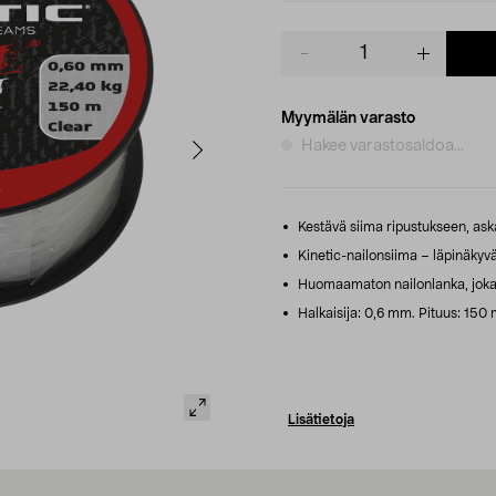
Product
quantity
Myymälän varasto
Hakee varastosaldoa...
Kestävä siima ripustukseen, ask
Kinetic-nailonsiima – läpinäkyv
Huomaamaton nailonlanka, joka o
Halkaisija: 0,6 mm. Pituus: 150 
Lisätietoja