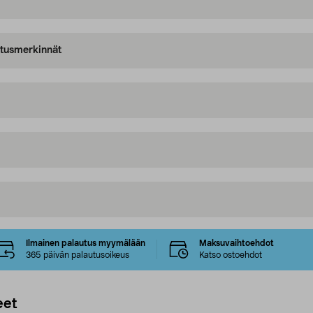
oitusmerkinnät
Ilmainen palautus myymälään
Maksuvaihtoehdot
365 päivän palautusoikeus
Katso ostoehdot
eet