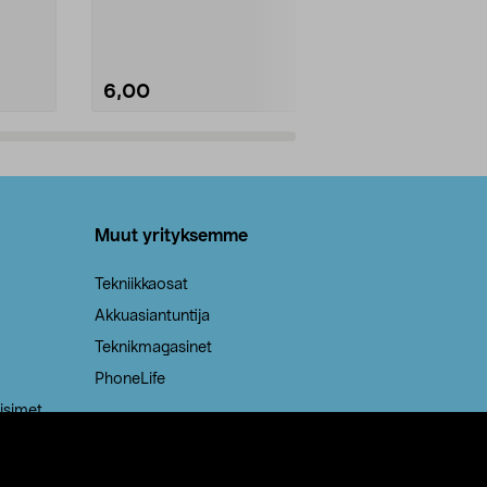
Kestävä, jopa 50 % suurempi ...
roskapussi u
Roskapussi, jo
6,00
2,00
Lisää ostoskoriin
Lisää
Muut yrityksemme
Tekniikkaosat
Akkuasiantuntija
Teknikmagasinet
PhoneLife
isimet