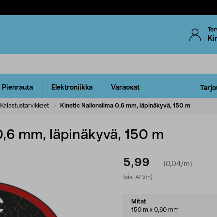
Ter
Ki
Pienrauta
Elektroniikka
Varaosat
Tarjo
Kalastustarvikkeet
Kinetic Nailonsiima 0,6 mm, läpinäkyvä, 150 m
0,6 mm, läpinäkyvä, 150 m
5,99
(0,04/m)
(sis. ALV:n)
Select
Mitat
variant
150 m x 0,60 mm