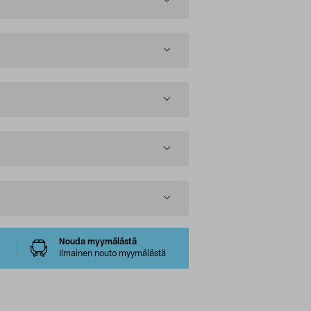
Nouda myymälästä
Ilmainen nouto myymälästä