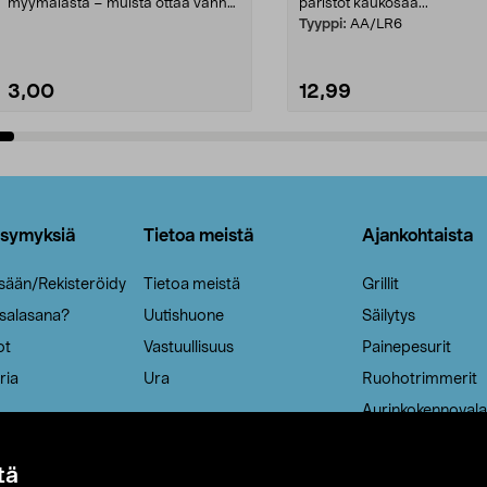
myymälästä – muista ottaa vanha
paristot kaukosää...
patruuna mukaasi m...
Tyyppi:
AA/LR6
3,00
12,99
Lisää ostoskoriin
Lisää ostoskoriin
ysymyksiä
Tietoa meistä
Ajankohtaista
isään/Rekisteröidy
Tietoa meistä
Grillit
 salasana?
Uutishuone
Säilytys
ot
Vastuullisuus
Painepesurit
ria
Ura
Ruohotrimmerit
Aurinkokennovala
tä