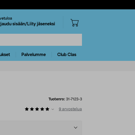
vetuloa
rjaudu sisään/Liity jäseneksi
ukset
Palvelumme
Club Clas
Tuotenro:
31-7123-3
9
arvostelua