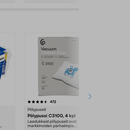
4.5viidestä
arvostelut
4.5
472
6
tähdestä
tähdestä
Pölypussit
Kierrätys & ro
Pölypussi C3100, 4 kpl
Roskapussi,
kahvat, 30 l
Laadukkaat pölypussit ovat
markkinoiden parhaimpia.
A-
Testivoittaja 