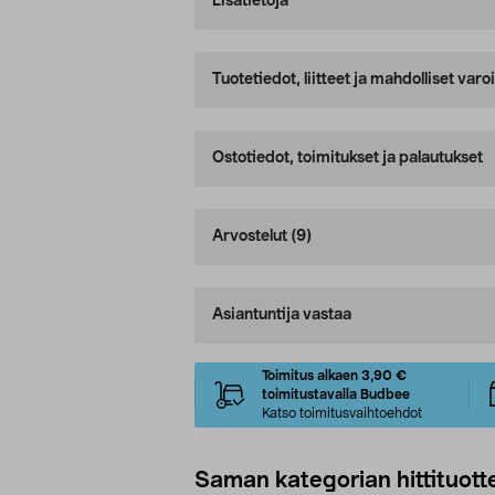
Lisätietoja
Tuotetiedot, liitteet ja mahdolliset var
Ostotiedot, toimitukset ja palautukset
Arvostelut
(9)
Asiantuntija vastaa
Toimitus alkaen 3,90 €
toimitustavalla Budbee
Katso toimitusvaihtoehdot
Saman kategorian hittituott