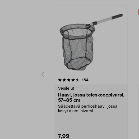
5 viidestä
4.5 viidestä
arvostelut
154
tähdestä
tähdestä
Vesilelut
Haavi, jossa teleskooppivarsi,
57–85 cm
Säädettävä perhoshaavi, jossa
kevyt alumiinivarsi.
Teleskooppihaavi, jossa pitkä...
7,99