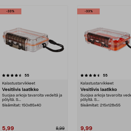
-33%
-33%
4.5 viidestä
arvostelut
4.5 viidestä
arvostelut
55
55
tähdestä
Kalastustarvikkeet
Kalastustarvikkeet
Vesitiivis laatikko
Vesitiivis laatikko
Suojaa arkoja tavaroita vedeltä ja
Suojaa arkoja tavaroita vede
pölyltä. S...
pölyltä. S...
Sisämitat:
150x85x40
Sisämitat:
215x128x55
5,99
9,99
8,99