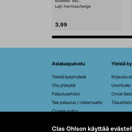
suosikki" siiv...
Laji:
Harmaa/beige
3,99
Lisää ostoskoriin
Alatunniste
Asiakaspalvelu
Yleisiä k
Yleisiä kysymyksiä
Kirjaudu s
Ota yhteyttä
Unohtuiko
Palautusehdot
Omat tied
Tee palautus / reklamaatio
Tilaushisto
Cookie policy
Toimitustavat
Clas Ohlson käyttää evästei
Saavutettavuus