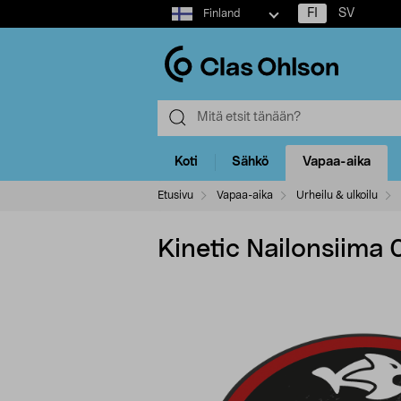
Select
FI
SV
Finland
market
Koti
Sähkö
Vapaa-aika
Etusivu
Vapaa-aika
Urheilu & ulkoilu
Kinetic Nailonsiima 