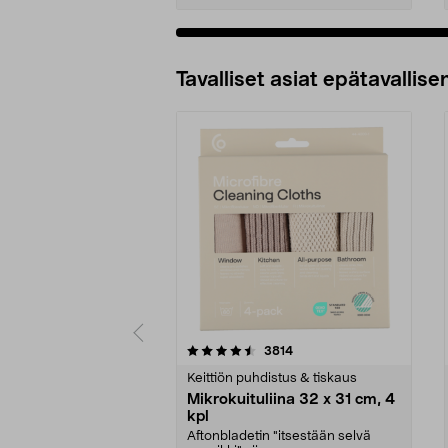
Tavalliset asiat epätavallisen
5viidestä
4.5viidestä
arvostelut
3814
tähdestä
tähdestä
Keittiön puhdistus & tiskaus
Mikrokuituliina 32 x 31 cm, 4
kpl
Aftonbladetin "itsestään selvä