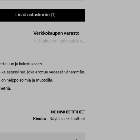
Lisää ostoskoriin
(1)
Verkkokaupan varasto
Hakee varastosaldoa...
arteluun ja kalastukseen.
ä kalastussiima, joka erottuu vedessä vähemmän.
n helppo solmia ja muotoilla.
metriä.
Kinetic
-
Näytä kaikki tuotteet