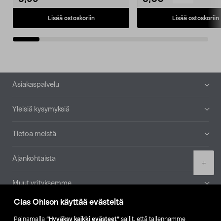
Lisää ostoskoriin
Lisää ostoskoriin
Alatunniste
Asiakaspalvelu
Yleisiä kysymyksiä
Tietoa meistä
Ajankohtaista
Product
+
quantity
Muut yrityksemme
Clas Ohlson käyttää evästeitä
Etsi myymälä
Painamalla
”Hyväksy kaikki evästeet”
sallit, että tallennamme