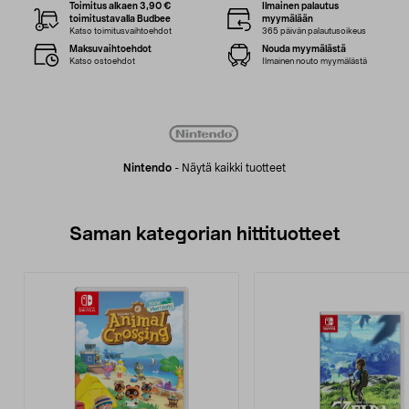
Toimitus alkaen 3,90 €
Ilmainen palautus
toimitustavalla Budbee
myymälään
Katso toimitusvaihtoehdot
365 päivän palautusoikeus
Maksuvaihtoehdot
Nouda myymälästä
Katso ostoehdot
Ilmainen nouto myymälästä
Nintendo
-
Näytä kaikki tuotteet
Saman kategorian hittituotteet