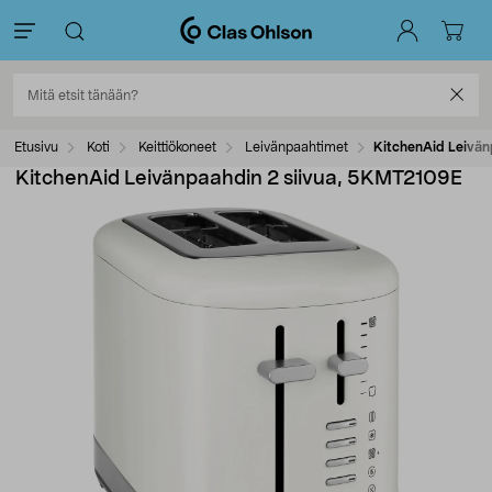
Etusivu
Koti
Keittiökoneet
Leivänpaahtimet
KitchenAid Leivän
KitchenAid Leivänpaahdin 2 siivua, 5KMT2109E