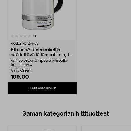
arvostelut
0
Vedenkeittimet
KitchenAid Vedenkeitin
säädettävällä lämpötilalla, 1,7
l 5KEK1701E
Valitse oikea lämpötila vihreälle
teelle, kah...
Väri:
Cream
199,00
Lisää ostoskoriin
Saman kategorian hittituotteet