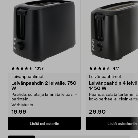
4.5 viidestä
arvostelut
5.0 viidestä
arvostelut
1397
477
tähdestä
t
Leivänpaahtimet
Leivänpaahtimet
Leivänpaahdin 2 leivälle, 750
Leivänpaahdin 4 leivä
W
1450 W
Paahda, sulata ja lämmitä leipäsi –
Paahda, sulata tai lämmitä
perintein...
koko perheelle. Yksinkert
leivänpaahdin 1...
Väri:
Musta
19,99
29,90
Lisää ostoskoriin
Lisää ostoskoriin