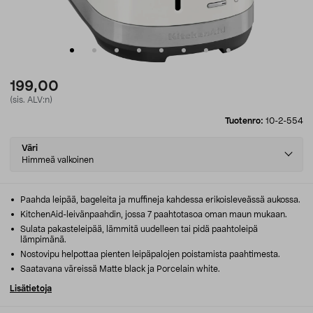
199,00
(sis. ALV:n)
Tuotenro:
10-2-554
Select
Väri
variant
Himmeä valkoinen
Paahda leipää, bageleita ja muffineja kahdessa erikoisleveässä aukossa.
KitchenAid-leivänpaahdin, jossa 7 paahtotasoa oman maun mukaan.
Sulata pakasteleipää, lämmitä uudelleen tai pidä paahtoleipä
lämpimänä.
Nostovipu helpottaa pienten leipäpalojen poistamista paahtimesta.
Saatavana väreissä Matte black ja Porcelain white.
Lisätietoja