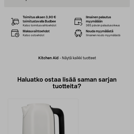
Toimitus alkaen 3,90 €
Ilmainen palautus
toimitustavalla Budbee
myymälään
Katso toimitusvaihtoehdot
365 päivän palautusoikeus
Maksuvaihtoehdot
Nouda myymälästä
Katso ostoehdot
Ilmainen nouto myymälästä
Kitchen Aid
-
Näytä kaikki tuotteet
Haluatko ostaa lisää saman sarjan
tuotteita?