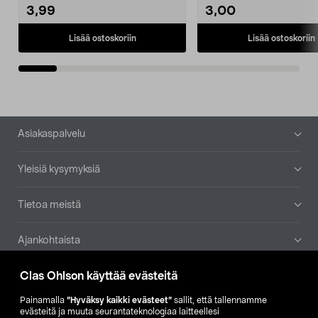
3,99
3,00
Lisää ostoskoriin
Lisää ostoskoriin
Alatunniste
Asiakaspalvelu
Yleisiä kysymyksiä
Tietoa meistä
Ajankohtaista
Clas Ohlson käyttää evästeitä
Muut yrityksemme
Painamalla
”Hyväksy kaikki evästeet”
sallit, että tallennamme
Etsi myymälä
evästeitä ja muuta seurantateknologiaa laitteellesi