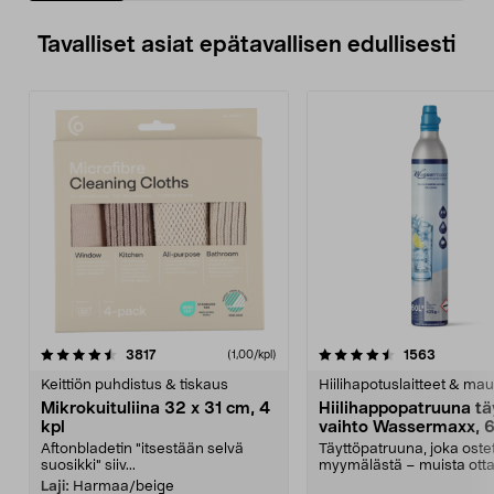
Tavalliset asiat epätavallisen edullisesti
4.5viidestä
arvostelut
4.5viidestä
arvostelu
3817
1563
(1,00/kpl)
tähdestä
t
Keittiön puhdistus & tiskaus
Hiilihapotuslaitteet & mau
Mikrokuituliina 32 x 31 cm, 4
Hiilihappopatruuna tä
kpl
vaihto Wassermaxx, 6
Aftonbladetin "itsestään selvä
Täyttöpatruuna, joka ost
suosikki" siiv...
myymälästä – muista ott
patruuna mukaasi m...
Laji:
Harmaa/beige