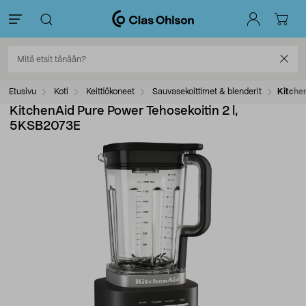
Etusivu
Koti
Keittiökoneet
Sauvasekoittimet & blenderit
Kitche
KitchenAid Pure Power Tehosekoitin 2 l,
5KSB2073E