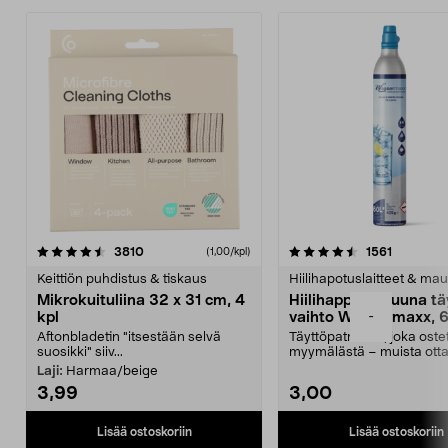
4.5viidestä
arvostelut
4.5viidestä
arvostelu
3810
1561
(1,00/kpl)
tähdestä
t
Keittiön puhdistus & tiskaus
Hiilihapotuslaitteet & mau
Mikrokuituliina 32 x 31 cm, 4
Hiilihappopatruuna tä
-
kpl
vaihto Wassermaxx, 6
Aftonbladetin "itsestään selvä
Täyttöpatruuna, joka ost
suosikki" siiv...
myymälästä – muista ott
patruuna mukaasi m...
Laji:
Harmaa/beige
3,99
3,00
Lisää ostoskoriin
Lisää ostoskoriin