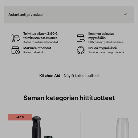
Asiantuntija vastaa
Toimitus alkaen 3,90 €
Ilmainen palautus
toimitustavalla Budbee
myymälään
Katso toimitusvaihtoehdot
365 päivän palautusoikeus
Maksuvaihtoehdot
Nouda myymälästä
Katso ostoehdot
Ilmainen nouto myymälästä
Kitchen Aid
-
Näytä kaikki tuotteet
Saman kategorian hittituotteet
-45%