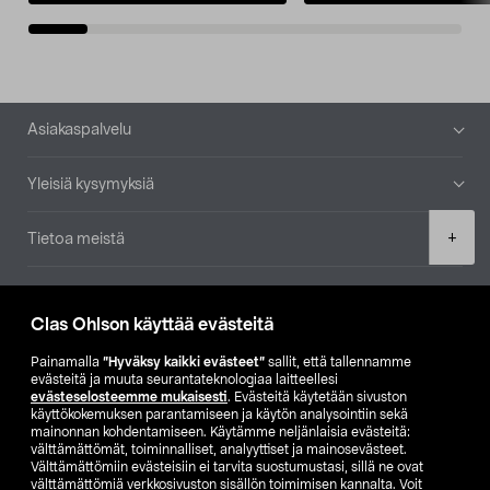
Alatunniste
Asiakaspalvelu
Yleisiä kysymyksiä
Product
+
Tietoa meistä
quantity
Ajankohtaista
Clas Ohlson käyttää evästeitä
Muut yrityksemme
Painamalla
”Hyväksy kaikki evästeet”
sallit, että tallennamme
evästeitä ja muuta seurantateknologiaa laitteellesi
evästeselosteemme mukaisesti
. Evästeitä käytetään sivuston
Etsi myymälä
käyttökokemuksen parantamiseen ja käytön analysointiin sekä
mainonnan kohdentamiseen. Käytämme neljänlaisia evästeitä:
välttämättömät, toiminnalliset, analyyttiset ja mainosevästeet.
SE
NO
FI
Välttämättömiin evästeisiin ei tarvita suostumustasi, sillä ne ovat
välttämättömiä verkkosivuston sisällön toimimisen kannalta. Voit