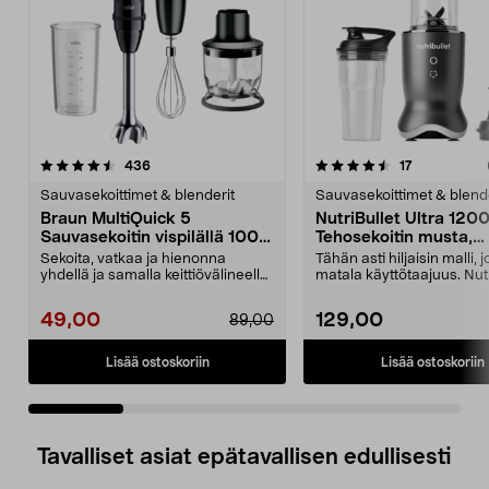
4.5 viidestä
arvostelut
arvostelut
436
17
0.0 viidestä
tähdestä
t
Sauvasekoittimet & blenderit
Sauvasekoittimet & blende
Braun MultiQuick 5
NutriBullet Ultra 120
Sauvasekoitin vispilällä 1000
Tehosekoitin musta,
W, MQ50202M
NB1206DGCC
Sekoita, vatkaa ja hienonna
Tähän asti hiljaisin malli, 
yhdellä ja samalla keittiövälineellä.
matala käyttötaajuus. Nutr
Braun MultiQui...
Ultra on 120...
49,00
129,00
89,00
Lisää ostoskoriin
Lisää ostoskoriin
Tavalliset asiat epätavallisen edullisesti