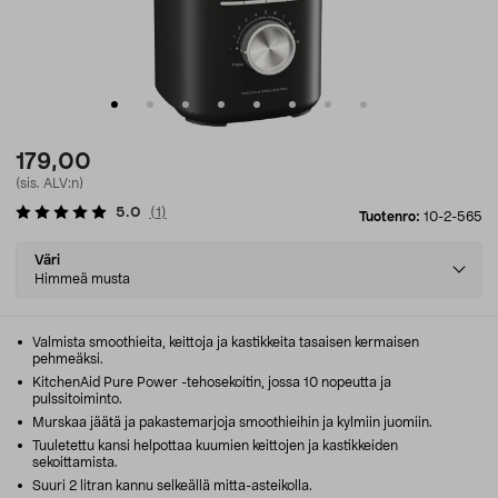
179,00
(sis. ALV:n)
5.0
(
1
)
Tuotenro:
10-2-565
Select
Väri
variant
Himmeä musta
Valmista smoothieita, keittoja ja kastikkeita tasaisen kermaisen
pehmeäksi.
KitchenAid Pure Power -tehosekoitin, jossa 10 nopeutta ja
pulssitoiminto.
Murskaa jäätä ja pakastemarjoja smoothieihin ja kylmiin juomiin.
Tuuletettu kansi helpottaa kuumien keittojen ja kastikkeiden
sekoittamista.
Suuri 2 litran kannu selkeällä mitta-asteikolla.