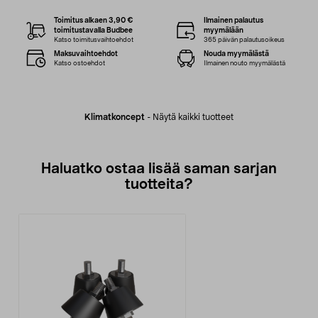
Toimitus alkaen 3,90 €
Ilmainen palautus
toimitustavalla Budbee
myymälään
Katso toimitusvaihtoehdot
365 päivän palautusoikeus
Maksuvaihtoehdot
Nouda myymälästä
Katso ostoehdot
Ilmainen nouto myymälästä
Klimatkoncept
-
Näytä kaikki tuotteet
Haluatko ostaa lisää saman sarjan
tuotteita?