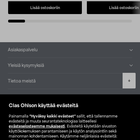
Lisää ostoskoriin
Lisää ostoskoriin
Alatunniste
Asiakaspalvelu
Yleisiä kysymyksiä
Product
+
Tietoa meistä
quantity
Ajankohtaista
Clas Ohlson käyttää evästeitä
Muut yrityksemme
Painamalla
”Hyväksy kaikki evästeet”
sallit, että tallennamme
evästeitä ja muuta seurantateknologiaa laitteellesi
evästeselosteemme mukaisesti
. Evästeitä käytetään sivuston
Etsi myymälä
käyttökokemuksen parantamiseen ja käytön analysointiin sekä
mainonnan kohdentamiseen. Käytämme neljänlaisia evästeitä: