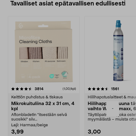
Tavalliset asiat epätavallisen edullisesti
4.5viidestä
arvostelut
4.5viidestä
arvostelu
3814
1561
(1,00/kpl)
tähdestä
t
Keittiön puhdistus & tiskaus
Hiilihapotuslaitteet & mau
Mikrokuituliina 32 x 31 cm, 4
Hiilihappopatruuna tä
-
kpl
vaihto Wassermaxx, 6
Aftonbladetin "itsestään selvä
Täyttöpatruuna, joka ost
suosikki" siiv...
myymälästä – muista ott
patruuna mukaasi m...
Laji:
Harmaa/beige
3,99
3,00