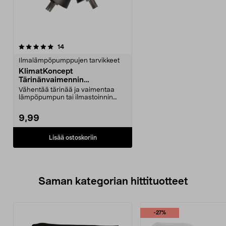
arvostelut
14
Ilmalämpöpumppujen tarvikkeet
KlimatKoncept
Tärinänvaimennin
ilmalämpöpumppuun, 4 kpl
Vähentää tärinää ja vaimentaa
lämpöpumpun tai ilmastoinnin
melua. KlimatKoncept-...
9,99
Lisää ostoskoriin
Saman kategorian hittituotteet
-27%