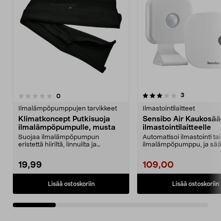
3.5 viidestä
4.5 viidestä
arvostelut
3
arvostelut
0
tähdestä
t
Ilmalämpöpumppujen tarvikkeet
Ilmastointilaitteet
Klimatkoncept Putkisuoja
Sensibo Air Kaukosää
ilmalämpöpumpulle, musta
ilmastointilaitteelle
Suojaa ilmalämpöpumpun
Automatisoi ilmastointi tai
eristettä hiiriltä, linnuilta ja
ilmalämpöpumppu, ja sää
ulkoiselta kulumiselta. ...
energiaa. Sensibo Air tun.
19,99
109,00
Lisää ostoskoriin
Lisää ostoskoriin