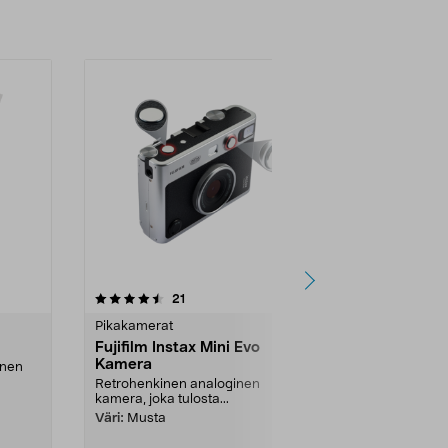
Uutuus
arvostelut
4.5
21
0.0 viidestä
tähdestä
tähdestä
Pikakamerat
Pikakamerat
Fujifilm Instax Mini Evo
Instax Mini
Kamera
inen
Ota kuvia ja s
tallenna muis.
Retrohenkinen analoginen
kamera, joka tulosta...
Väri:
Vaalean
Väri:
Musta