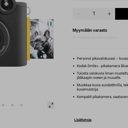
Product
quantity
Myymälän varasto
Hakee varastosaldoa...
Personoi pikavalokuvasi – kuvaa
Kodak Smile+ -pikakamera Blueto
Tulosta valokuvia ilman mustetta 
jääkaapin oveen ja muualle.
Muokkaa kuvia suodattimilla, tekst
kuvamuistoja.
Kompakti pikakamera, saatavana
Lisätietoja