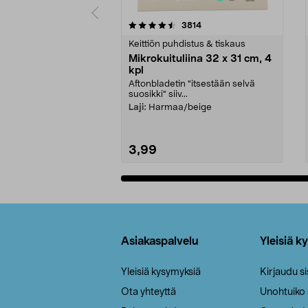
5viidestä
4.5viidestä
arvostelut
3814
tähdestä
tähdestä
Keittiön puhdistus & tiskaus
Mikrokuituliina 32 x 31 cm, 4
kpl
Aftonbladetin "itsestään selvä
suosikki" siiv...
Laji:
Harmaa/beige
3,99
Lisää ostoskoriin
Alatunniste
Asiakaspalvelu
Yleisiä k
Yleisiä kysymyksiä
Kirjaudu s
Ota yhteyttä
Unohtuiko