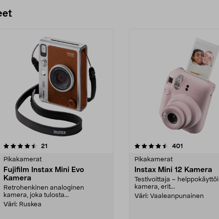
eet
4.5 viidestä
arvostelut
4.5 viidestä
arvostelut
21
401
tähdestä
Pikakamerat
Pikakamerat
Fujifilm Instax Mini Evo
Instax Mini 12 Kamera
Kamera
Testivoittaja – helppokäyttö
kamera, erit...
Retrohenkinen analoginen
kamera, joka tulosta...
Väri:
Vaaleanpunainen
Väri:
Ruskea