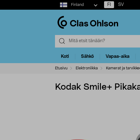
Select
FI
SV
Finland
market
Koti
Sähkö
Vapaa-aika
Etusivu
Elektroniikka
Kamerat ja tarvikke
Kodak Smile+ Pikaka