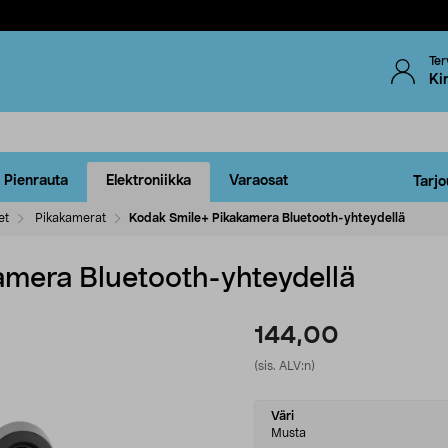
Ter
Ki
Pienrauta
Elektroniikka
Varaosat
Tarjo
et
Pikakamerat
Kodak Smile+ Pikakamera Bluetooth-yhteydellä
mera Bluetooth-yhteydellä
144,00
(sis. ALV:n)
Select
Väri
variant
Musta