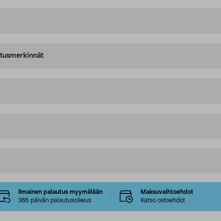
oitusmerkinnät
Ilmainen palautus myymälään
Maksuvaihtoehdot
365 päivän palautusoikeus
Katso ostoehdot