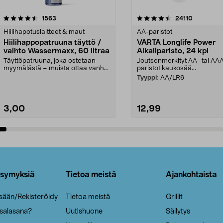
4.5viidestä
arvostelut
4.5viidestä
arvostelut
1563
24110
tähdestä
Hiilihapotuslaitteet & maut
AA-paristot
Hiilihappopatruuna täyttö /
VARTA Longlife Power
vaihto Wassermaxx, 60 litraa
Alkaliparisto, 24 kpl
Täyttöpatruuna, joka ostetaan
Joutsenmerkityt AA- tai AA
myymälästä – muista ottaa vanha
paristot kaukosää...
patruuna mukaasi m...
Tyyppi:
AA/LR6
3,00
12,99
Lisää ostoskoriin
Lisää ostoskoriin
ysymyksiä
Tietoa meistä
Ajankohtaista
isään/Rekisteröidy
Tietoa meistä
Grillit
 salasana?
Uutishuone
Säilytys