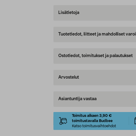
Lisätietoja
Tuotetiedot, liitteet ja mahdolliset var
Ostotiedot, toimitukset ja palautukset
Arvostelut
Asiantuntija vastaa
Toimitus alkaen 3,90 €
toimitustavalla Budbee
Katso toimitusvaihtoehdot