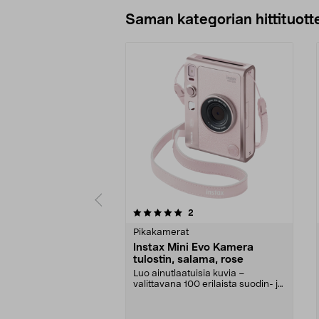
Saman kategorian hittituott
0 viidestä
4.5 viidestä
arvostelut
2
tähdestä
tähdestä
Pikakamerat
Instax Mini Evo Kamera
tulostin, salama, rose
Luo ainutlaatuisia kuvia –
valittavana 100 erilaista suodin- ja
linssiyhdistelmä...