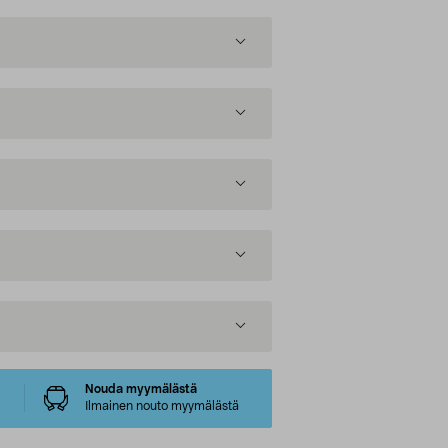
Nouda myymälästä
Ilmainen nouto myymälästä