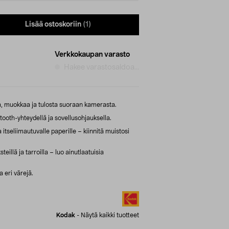
Lisää ostoskoriin
(1)
Verkkokaupan varasto
Hakee varastosaldoa...
, muokkaa ja tulosta suoraan kamerasta.
oth-yhteydellä ja sovellusohjauksella.
itseliimautuvalle paperille – kiinnitä muistosi
eillä ja tarroilla – luo ainutlaatuisia
 eri värejä.
Kodak
-
Näytä kaikki tuotteet