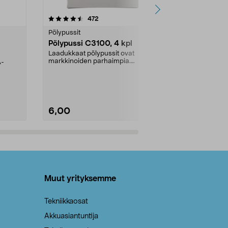
4.5viidestä
arvostelut
4.5
472
6
tähdestä
tähdestä
Pölypussit
Kierrätys & ro
Pölypussi C3100, 4 kpl
Roskapussi,
kahvat, 30 l
Laadukkaat pölypussit ovat
markkinoiden parhaimpia.
A-
Testivoittaja 
Kestävä, jopa 50 % suurempi ...
roskapussi u
Roskapussi, jo
6,00
2,00
Lisää ostoskoriin
Lisää
Muut yrityksemme
Tekniikkaosat
Akkuasiantuntija