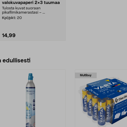
valokuvapaperi 2×3 tuumaa
Tulosta kuvat suoraan
pikafilmikamerastasi – ...
Kpl/pkt:
20
14,99
Lisää ostoskoriin
 edullisesti
Multibuy