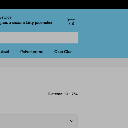
vetuloa
rjaudu sisään/Liity jäseneksi
ukset
Palvelumme
Club Clas
Tuotenro:
10-1-764