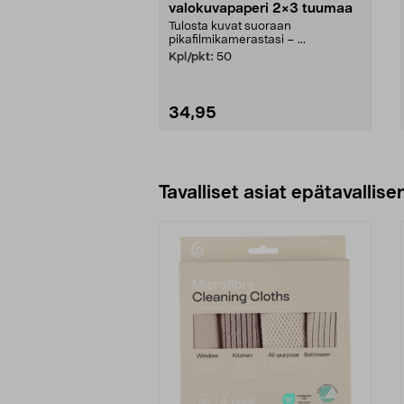
valokuvapaperi 2×3 tuumaa
Tulosta kuvat suoraan
pikafilmikamerastasi – ...
Kpl/pkt:
50
34,95
Lisää ostoskoriin
Tavalliset asiat epätavallisen