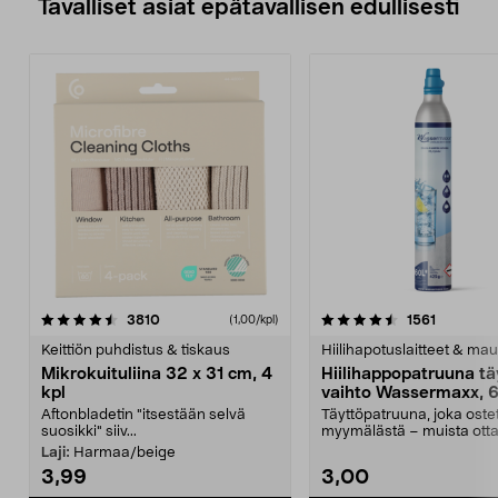
Tavalliset asiat epätavallisen edullisesti
4.5viidestä
arvostelut
4.5viidestä
arvostelu
3810
1561
(1,00/kpl)
tähdestä
t
Keittiön puhdistus & tiskaus
Hiilihapotuslaitteet & mau
Mikrokuituliina 32 x 31 cm, 4
Hiilihappopatruuna tä
kpl
vaihto Wassermaxx, 6
Aftonbladetin "itsestään selvä
Täyttöpatruuna, joka ost
suosikki" siiv...
myymälästä – muista ott
patruuna mukaasi m...
Laji:
Harmaa/beige
3,99
3,00