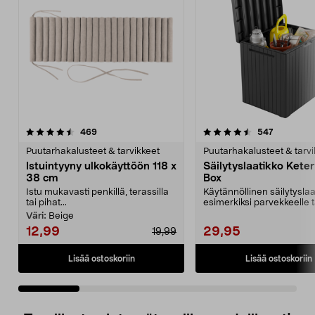
4.5 viidestä
arvostelut
4.5 viidestä
arvostelut
469
547
tähdestä
t
Puutarhakalusteet & tarvikkeet
Puutarhakalusteet & tarvi
Istuintyyny ulkokäyttöön 118 x
Säilytyslaatikko Keter
38 cm
Box
Istu mukavasti penkillä, terassilla
Käytännöllinen säilytyslaa
tai pihat...
esimerkiksi parvekkeelle t
pihalle. Sopii hyvi...
Väri:
Beige
12,99
29,95
19,99
Lisää ostoskoriin
Lisää ostoskoriin