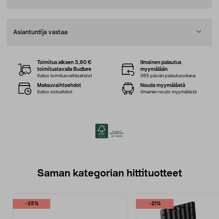
Asiantuntija vastaa
Toimitus alkaen 3,90 €
Ilmainen palautus
toimitustavalla Budbee
myymälään
Katso toimitusvaihtoehdot
365 päivän palautusoikeus
Maksuvaihtoehdot
Nouda myymälästä
Katso ostoehdot
Ilmainen nouto myymälästä
Saman kategorian hittituotteet
-35%
-21%