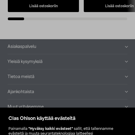
Lisää ostoskoriin
Lisää ostoskoriin
Alatunniste
Asiakaspalvelu
Yleisiä kysymyksiä
Tietoa meistä
Ajankohtaista
Muut yrityksemme
Clas Ohlson käyttää evästeitä
Etsi myymälä
Painamalla
”Hyväksy kaikki evästeet”
sallit, että tallennamme
evästeitä ja muuta seurantateknologiaa laitteellesi