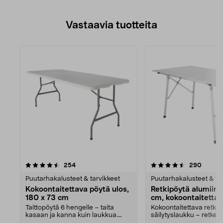
Vastaavia tuotteita
4.5viidestä
arvostelut
arvoste
254
290
tähdestä
Puutarhakalusteet & tarvikkeet
Puutarhakalusteet & ta
Kokoontaitettava pöytä ulos,
Retkipöytä alumiini
180 x 73 cm
cm, kokoontaitetta
Taittopöytä 6 hengelle – taita
Kokoontaitettava retkip
kasaan ja kanna kuin laukkua.
säilytyslaukku – retkeil
Kokoontaitettava pö...
piknikille. Suuri ...