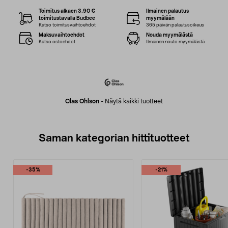
Toimitus alkaen 3,90 €
Ilmainen palautus
toimitustavalla Budbee
myymälään
Katso toimitusvaihtoehdot
365 päivän palautusoikeus
Maksuvaihtoehdot
Nouda myymälästä
Katso ostoehdot
Ilmainen nouto myymälästä
Clas Ohlson
-
Näytä kaikki tuotteet
Saman kategorian hittituotteet
-35%
-21%