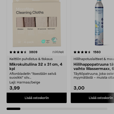
4.5viidestä
arvostelut
4.5viidestä
arvostel
3809
1560
(1,00/kpl)
tähdestä
t
Keittiön puhdistus & tiskaus
Hiilihapotuslaitteet & mau
Mikrokuituliina 32 x 31 cm, 4
Hiilihappopatruuna tä
kpl
vaihto Wassermaxx, 6
Aftonbladetin "itsestään selvä
Täyttöpatruuna, joka ost
suosikki" siiv...
myymälästä – muista ott
patruuna mukaasi m...
Laji:
Harmaa/beige
3,99
3,00
Lisää ostoskoriin
Lisää ostoskoriin