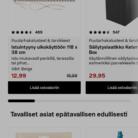
4.5 viidestä
arvostelut
4.5 viidestä
arvostelut
469
547
tähdestä
t
Puutarhakalusteet & tarvikkeet
Puutarhakalusteet & tarvi
Istuintyyny ulkokäyttöön 118 x
Säilytyslaatikko Keter
38 cm
Box
Istu mukavasti penkillä, terassilla
Käytännöllinen säilytyslaa
tai pihat...
esimerkiksi parvekkeelle t
pihalle. Sopii hyvi...
Väri:
Beige
12,99
29,95
19,99
Lisää ostoskoriin
Lisää ostoskoriin
Tavalliset asiat epätavallisen edullisesti