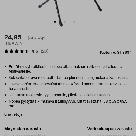
24,95
(24,95/kpl)
(sis. ALV:n)
4.5
(
26
)
Tuotenro:
31-8984
Erittäin kevyt retkituoli – helppo ottaa mukaan retkelle, telttailuun ja
festivaaleille.
Kokoontaitettava retkituoli – taittuu pieneen tilaan, mukana kantokassi.
Tukeva teräsrunko ja kestävä musta oxford-kangas – istu mukavasti ja
turvallisesti.
Taitettava tuoli retkeilyyn, rannalle, piknikille ja kalastukseen.
Nopea pystyttää – mukava istuinsyvyys. Mitat avattuna: 58 x 59 x 69,5
cm.
Lisätietoja
Myymälän varasto
Verkkokaupan varasto