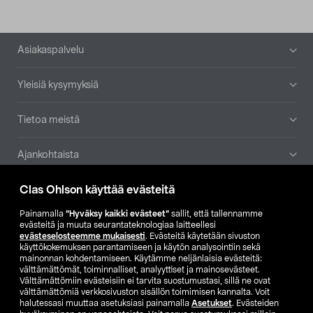
Alatunniste
Asiakaspalvelu
Yleisiä kysymyksiä
Tietoa meistä
Ajankohtaista
Clas Ohlson käyttää evästeitä
Muut yrityksemme
Painamalla
”Hyväksy kaikki evästeet”
sallit, että tallennamme
Etsi myymälä
evästeitä ja muuta seurantateknologiaa laitteellesi
evästeselosteemme mukaisesti
. Evästeitä käytetään sivuston
käyttökokemuksen parantamiseen ja käytön analysointiin sekä
mainonnan kohdentamiseen. Käytämme neljänlaisia evästeitä:
SE
NO
FI
välttämättömät, toiminnalliset, analyyttiset ja mainosevästeet.
Välttämättömiin evästeisiin ei tarvita suostumustasi, sillä ne ovat
FI
SV
välttämättömiä verkkosivuston sisällön toimimisen kannalta. Voit
halutessasi muuttaa asetuksiasi painamalla
Asetukset
. Evästeiden