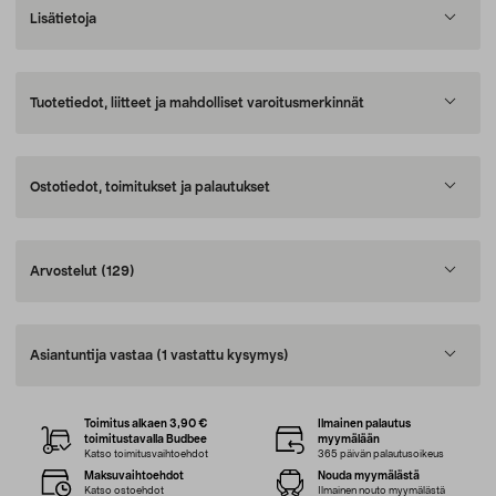
Lisätietoja
Tuotetiedot, liitteet ja mahdolliset varoitusmerkinnät
Ostotiedot, toimitukset ja palautukset
Arvostelut
(129)
Asiantuntija vastaa
(1 vastattu kysymys)
Toimitus alkaen 3,90 €
Ilmainen palautus
toimitustavalla Budbee
myymälään
Katso toimitusvaihtoehdot
365 päivän palautusoikeus
Maksuvaihtoehdot
Nouda myymälästä
Katso ostoehdot
Ilmainen nouto myymälästä