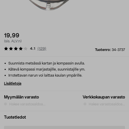
19,99
(sis. ALV:n)
4.1
(
129
)
Tuotenro:
34-3737
Suunnista metsässä kartan ja kompassin avulla.
Kätevä kompassi marjastajille, suunnistajille ym.
Irrotettavan narun voi laittaa kaulan ympärille.
Lisätietoja
Myymälän varasto
Verkkokaupan varasto
Hakee varastosaldoa...
Hakee varastosaldoa...
Tuotetiedot