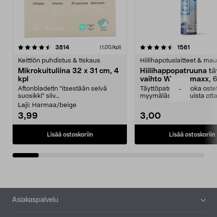
4.5viidestä
arvostelut
4.5viidestä
arvostelu
3814
1561
(1,00/kpl)
tähdestä
t
Keittiön puhdistus & tiskaus
Hiilihapotuslaitteet & mau
Mikrokuituliina 32 x 31 cm, 4
Hiilihappopatruuna tä
kpl
vaihto Wassermaxx, 6
Aftonbladetin "itsestään selvä
Täyttöpatruuna, joka ost
-
suosikki" siiv...
myymälästä – muista ott
patruuna mukaasi m...
Laji:
Harmaa/beige
3,99
3,00
Lisää ostoskoriin
Lisää ostoskoriin
Alatunniste
Asiakaspalvelu