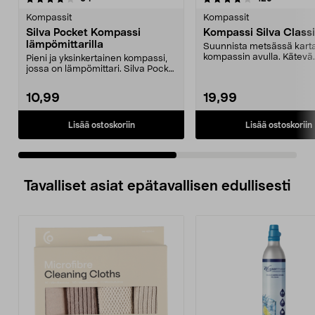
tähdestä
t
Kompassit
Kompassit
Silva Pocket Kompassi
Kompassi Silva Class
lämpömittarilla
Suunnista metsässä karta
kompassin avulla. Kätevä
Pieni ja yksinkertainen kompassi,
kompassi marjastajille, su.
jossa on lämpömittari. Silva Pocket
– superhel...
10,99
19,99
Lisää ostoskoriin
Lisää ostoskoriin
Tavalliset asiat epätavallisen edullisesti