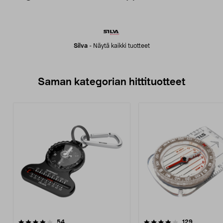
Silva
-
Näytä kaikki tuotteet
Saman kategorian hittituotteet
4.0 viidestä
arvostelut
4.5 viidestä
arvostelut
54
129