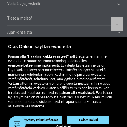
Yleisiä kysymyksiä
Tietoa meistä
Product
+
quantity
Ajankohtaista
Clas Ohlson käyttää evästeitä
Muut yrityksemme
Painamalla
”Hyväksy kaikki evästeet”
sallit, että tallennamme
Etsi myymälä
evästeitä ja muuta seurantateknologiaa laitteellesi
evästeselosteemme mukaisesti
. Evästeitä käytetään sivuston
käyttökokemuksen parantamiseen ja käytön analysointiin sekä
mainonnan kohdentamiseen. Käytämme neljänlaisia evästeitä:
SE
NO
FI
välttämättömät, toiminnalliset, analyyttiset ja mainosevästeet.
Välttämättömiin evästeisiin ei tarvita suostumustasi, sillä ne ovat
FI
SV
välttämättömiä verkkosivuston sisällön toimimisen kannalta. Voit
halutessasi muuttaa asetuksiasi painamalla
Asetukset
. Evästeiden
hyväksyminen on vapaaehtoista. Voit perua suostumuksesi milloin
vain muuttamalla evästeasetuksiasi, apua saat tarvittaessa
asiakaspalvelustamme.
Hyväksy kaikki evästeet
Poista kaikki
Club Clas
Ostoehdot
Tietosuojaseloste
Lisää ostoskoriin
(1)
Asetukset