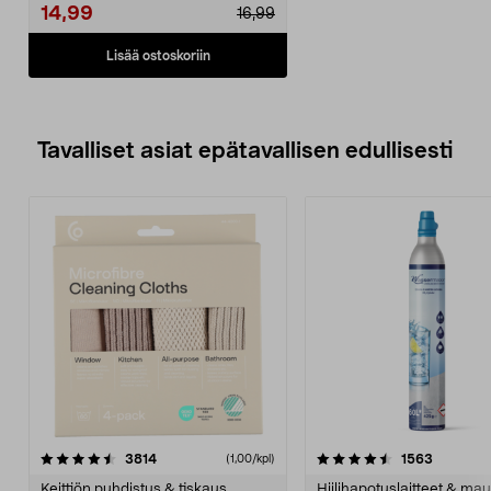
14,99
16,99
Lisää ostoskoriin
Tavalliset asiat epätavallisen edullisesti
4.5viidestä
arvostelut
4.5viidestä
arvostelu
3814
1563
(1,00/kpl)
tähdestä
t
Keittiön puhdistus & tiskaus
Hiilihapotuslaitteet & mau