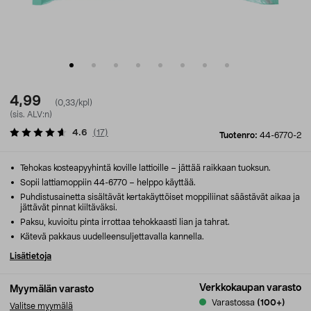
4,99
(0,33/kpl)
(sis. ALV:n)
4.6
(
17
)
Tuotenro:
44-6770-2
Tehokas kosteapyyhintä koville lattioille – jättää raikkaan tuoksun.
Sopii lattiamoppiin 44-6770 – helppo käyttää.
Puhdistusainetta sisältävät kertakäyttöiset moppiliinat säästävät aikaa ja
jättävät pinnat kiiltäväksi.
Paksu, kuvioitu pinta irrottaa tehokkaasti lian ja tahrat.
Kätevä pakkaus uudelleensuljettavalla kannella.
Lisätietoja
Verkkokaupan varasto
Myymälän varasto
Varastossa
(100+)
Valitse myymälä