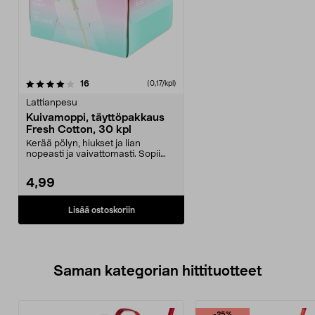
arvostelut
16
(0,17/kpl)
Lattianpesu
Kuivamoppi, täyttöpakkaus
Fresh Cotton, 30 kpl
Kerää pölyn, hiukset ja lian
nopeasti ja vaivattomasti. Sopii
lattiamoppiin 44-6...
4,99
Lisää ostoskoriin
Saman kategorian hittituotteet