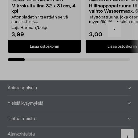
Mikrokuituliina 32 x 31 cm, 4
Hiilihappopatruuna tä
kpl
vaihto Wassermaxx, 6
Aftonbladetin "itsestään selvä
Täyttöpatruuna, joka ost
suosikki" siiv...
myymälästä – muista ott
patruuna mukaasi m...
Laji:
Harmaa/beige
-
3,99
3,00
Lisää ostoskoriin
Lisää ostoskoriin
Alatunniste
Asiakaspalvelu
Yleisiä kysymyksiä
Tietoa meistä
Ajankohtaista
Product
+