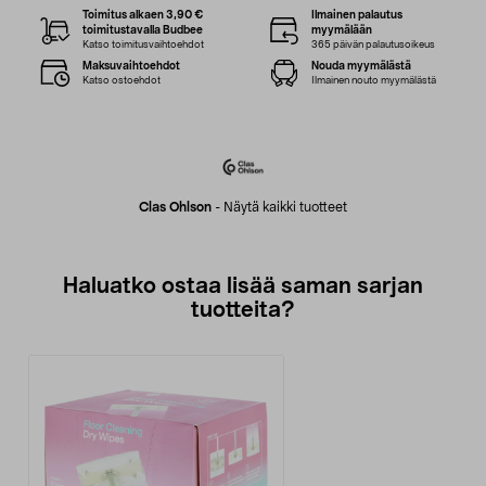
Toimitus alkaen 3,90 €
Ilmainen palautus
toimitustavalla Budbee
myymälään
Katso toimitusvaihtoehdot
365 päivän palautusoikeus
Maksuvaihtoehdot
Nouda myymälästä
Katso ostoehdot
Ilmainen nouto myymälästä
Clas Ohlson
-
Näytä kaikki tuotteet
Haluatko ostaa lisää saman sarjan
tuotteita?