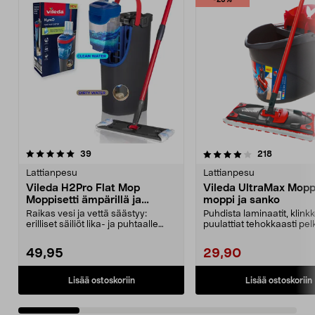
-25%
4.0 viidestä
arvostelut
4.5 viidestä
arvostelut
39
218
tähdestä
t
Lattianpesu
Lattianpesu
Vileda H2Pro Flat Mop
Vileda UltraMax Moppi
Moppisetti ämpärillä ja
moppi ja sanko
mopilla
Raikas vesi ja vettä säästyy:
Puhdista laminaatit, klinkke
erilliset säiliöt lika- ja puhtaalle
puulattiat tehokkaasti pel
vedelle. Vile...
vedellä. Vile...
49,95
29,90
Lisää ostoskoriin
Lisää ostoskoriin