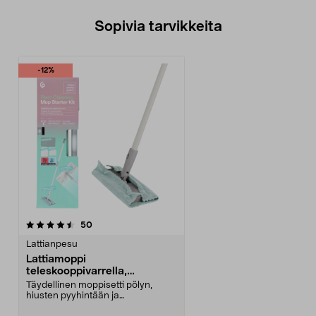
Sopivia tarvikkeita
-12%
arvostelut
50
Lattianpesu
Lattiamoppi
teleskooppivarrella,
aloituspakkaus, liinat
Täydellinen moppisetti pölyn,
hiusten pyyhintään ja
kosteussiivoukseen. Lattiamo...