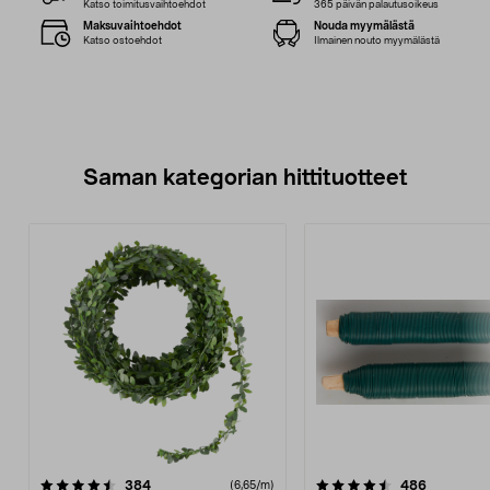
Katso toimitusvaihtoehdot
365 päivän palautusoikeus
Maksuvaihtoehdot
Nouda myymälästä
Katso ostoehdot
Ilmainen nouto myymälästä
Saman kategorian hittituotteet
4.5 viidestä
arvostelut
4.5 viidestä
arvostelut
384
486
(6,65/m)