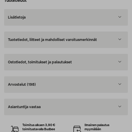
Tuotetiedot
Lisätietoja
Tuotetiedot, liitteet ja mahdolliset varoitusmerkinnät
Ostotiedot, toimitukset ja palautukset
Arvostelut
(198)
Asiantuntija vastaa
Toimitus alkaen 3,90 €
Ilmainen palautus
toimitustavalla Budbee
myymälään