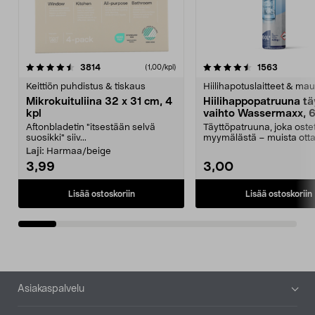
4.5viidestä
arvostelut
4.5viidestä
arvostelu
3814
1563
(1,00/kpl)
tähdestä
t
Keittiön puhdistus & tiskaus
Hiilihapotuslaitteet & mau
Mikrokuituliina 32 x 31 cm, 4
Hiilihappopatruuna tä
kpl
vaihto Wassermaxx, 6
Aftonbladetin "itsestään selvä
Täyttöpatruuna, joka ost
suosikki" siiv...
myymälästä – muista ott
patruuna mukaasi m...
Laji:
Harmaa/beige
3,99
3,00
Lisää ostoskoriin
Lisää ostoskoriin
Alatunniste
Asiakaspalvelu