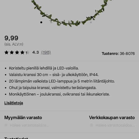
9,99
(sis. ALV:n)
4.3
(
198
)
Tuotenro:
36-8076
Koristeltu pienillä lehdillä ja LED-valoilla.
Valaistu kranssi 30 cm – sisä- ja ulkokäyttöön, IP44.
20 lämpimän valkoista LED-lamppua ja 5 metrin liitäntäjohto.
Ohut ja taipuisa kranssi, valmistettu teräslangasta.
Monikäyttöinen – joulukranssi, ovikranssi tai ikkunakoriste.
Lisätietoja
Myymälän varasto
Verkkokaupan varasto
Hakee varastosaldoa...
Hakee varastosaldoa...