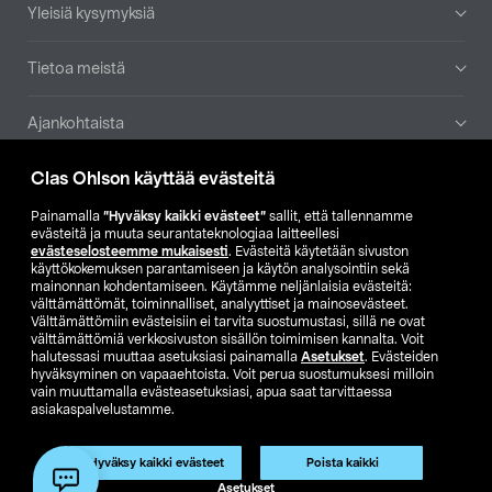
Yleisiä kysymyksiä
Tietoa meistä
Ajankohtaista
Clas Ohlson käyttää evästeitä
Muut yrityksemme
Painamalla
”Hyväksy kaikki evästeet”
sallit, että tallennamme
Etsi myymälä
evästeitä ja muuta seurantateknologiaa laitteellesi
evästeselosteemme mukaisesti
. Evästeitä käytetään sivuston
käyttökokemuksen parantamiseen ja käytön analysointiin sekä
mainonnan kohdentamiseen. Käytämme neljänlaisia evästeitä:
SE
NO
FI
välttämättömät, toiminnalliset, analyyttiset ja mainosevästeet.
Välttämättömiin evästeisiin ei tarvita suostumustasi, sillä ne ovat
FI
SV
välttämättömiä verkkosivuston sisällön toimimisen kannalta. Voit
halutessasi muuttaa asetuksiasi painamalla
Asetukset
. Evästeiden
hyväksyminen on vapaaehtoista. Voit perua suostumuksesi milloin
vain muuttamalla evästeasetuksiasi, apua saat tarvittaessa
asiakaspalvelustamme.
Hyväksy kaikki evästeet
Poista kaikki
Club Clas
Ostoehdot
Tietosuojaseloste
Asetukset