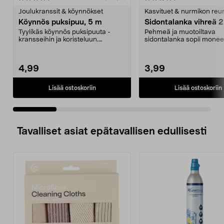
tähdestä
t
Joulukranssit & köynnökset
Kasvituet & nurmikon reu
Köynnös puksipuu, 5 m
Sidontalanka vihreä 
Tyylikäs köynnös puksipuuta -
Pehmeä ja muotoiltava
kransseihin ja koristeluun.
sidontalanka sopii mone
Puksipuuköynnös joului...
käyttötarkoitukseen. Muovit
4,99
3,99
Lisää ostoskoriin
Lisää ostoskoriin
Tavalliset asiat epätavallisen edullisesti