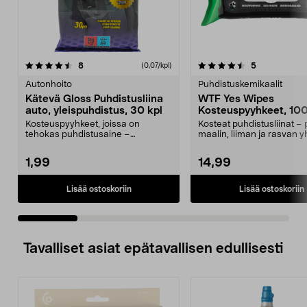
4.5 viidestä
arvostelut
4.5 viidestä
arvostelut
8
5
(0,07/kpl)
tähdestä
t
Autonhoito
Puhdistuskemikaalit
Kätevä Gloss Puhdistusliina
WTF Yes Wipes
auto, yleispuhdistus, 30 kpl
Kosteuspyyhkeet, 100
Kosteuspyyhkeet, joissa on
Kosteat puhdistusliinat – 
tehokas puhdistusaine –
maalin, liiman ja rasvan y
puhdistaa useimmat auton pinn...
pyyhkäisyll...
1,99
14,99
Lisää ostoskoriin
Lisää ostoskoriin
Tavalliset asiat epätavallisen edullisesti