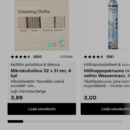
4.5viidestä
arvostelut
4.5viidestä
arvostelu
3810
1561
(1,00/kpl)
tähdestä
t
Keittiön puhdistus & tiskaus
Hiilihapotuslaitteet & mau
Mikrokuituliina 32 x 31 cm, 4
Hiilihappopatruuna tä
kpl
vaihto Wassermaxx, 6
Aftonbladetin "itsestään selvä
Täyttöpatruuna, joka ost
suosikki" siiv...
myymälästä – muista ott
patruuna mukaasi m...
Laji:
Harmaa/beige
3,99
3,00
Lisää ostoskoriin
Lisää ostoskoriin