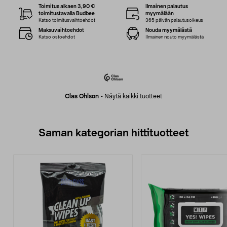
Toimitus alkaen 3,90 €
Ilmainen palautus
toimitustavalla Budbee
myymälään
Katso toimitusvaihtoehdot
365 päivän palautusoikeus
Maksuvaihtoehdot
Nouda myymälästä
Katso ostoehdot
Ilmainen nouto myymälästä
Clas Ohlson
-
Näytä kaikki tuotteet
Saman kategorian hittituotteet