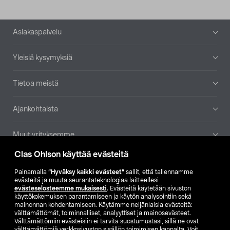
Alatunniste
Asiakaspalvelu
Yleisiä kysymyksiä
Tietoa meistä
Ajankohtaista
Muut yrityksemme
Clas Ohlson käyttää evästeitä
Etsi myymälä
Painamalla
”Hyväksy kaikki evästeet”
sallit, että tallennamme
evästeitä ja muuta seurantateknologiaa laitteellesi
SE
NO
FI
evästeselosteemme mukaisesti
. Evästeitä käytetään sivuston
käyttökokemuksen parantamiseen ja käytön analysointiin sekä
FI
SV
mainonnan kohdentamiseen. Käytämme neljänlaisia evästeitä:
välttämättömät, toiminnalliset, analyyttiset ja mainosevästeet.
Välttämättömiin evästeisiin ei tarvita suostumustasi, sillä ne ovat
välttämättömiä verkkosivuston sisällön toimimisen kannalta. Voit