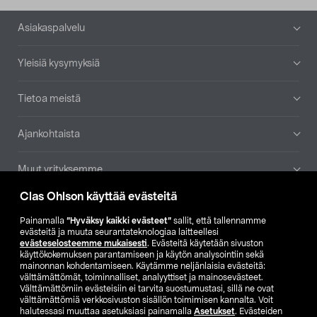
Alatunniste
Asiakaspalvelu
Yleisiä kysymyksiä
Tietoa meistä
Ajankohtaista
Muut yrityksemme
Clas Ohlson käyttää evästeitä
Etsi myymälä
Painamalla
”Hyväksy kaikki evästeet”
sallit, että tallennamme
evästeitä ja muuta seurantateknologiaa laitteellesi
SE
NO
FI
evästeselosteemme mukaisesti
. Evästeitä käytetään sivuston
käyttökokemuksen parantamiseen ja käytön analysointiin sekä
FI
SV
mainonnan kohdentamiseen. Käytämme neljänlaisia evästeitä:
välttämättömät, toiminnalliset, analyyttiset ja mainosevästeet.
Välttämättömiin evästeisiin ei tarvita suostumustasi, sillä ne ovat
välttämättömiä verkkosivuston sisällön toimimisen kannalta. Voit
halutessasi muuttaa asetuksiasi painamalla
Asetukset
. Evästeiden