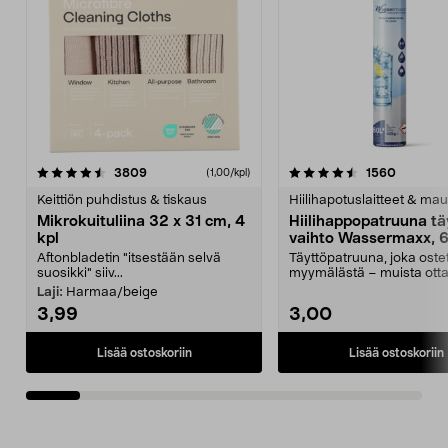
4.5viidestä
arvostelut
4.5viidestä
arvostel
3809
1560
(1,00/kpl)
tähdestä
t
Keittiön puhdistus & tiskaus
Hiilihapotuslaitteet & mau
Mikrokuituliina 32 x 31 cm, 4
Hiilihappopatruuna tä
kpl
vaihto Wassermaxx, 6
Aftonbladetin "itsestään selvä
Täyttöpatruuna, joka ost
suosikki" siiv...
myymälästä – muista ott
patruuna mukaasi m...
Laji:
Harmaa/beige
3,99
3,00
Lisää ostoskoriin
Lisää ostoskoriin