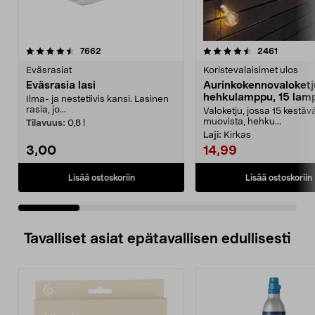
4.5 viidestä
arvostelut
4.5 viidestä
arvostelu
7662
2461
tähdestä
t
Eväsrasiat
Koristevalaisimet ulos
Eväsrasia lasi
Aurinkokennovaloketj
hehkulamppu, 15 lam
Ilma- ja nestetiivis kansi. Lasinen
7,2 m
rasia, jo...
Valoketju, jossa 15 kestäv
muovista, hehku...
Tilavuus:
0,8 l
Laji:
Kirkas
3,00
14,99
Lisää ostoskoriin
Lisää ostoskoriin
Tavalliset asiat epätavallisen edullisesti