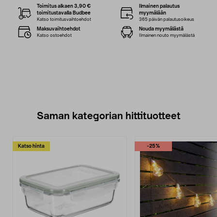
Toimitus alkaen 3,90 €
Ilmainen palautus
toimitustavalla Budbee
myymälään
Katso toimitusvaihtoehdot
365 päivän palautusoikeus
Maksuvaihtoehdot
Nouda myymälästä
Katso ostoehdot
Ilmainen nouto myymälästä
Saman kategorian hittituotteet
Katso hinta
-25%